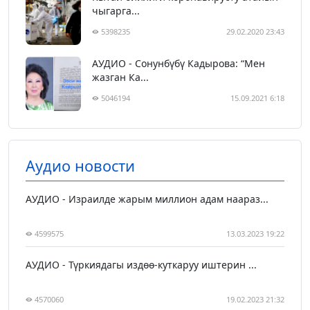
чыгарга...
5398235
29.02.2020 23:43
АУДИО - Сонунбүбү Кадырова: “Мен
жазган Ка...
5046194
15.09.2021 6:18
Аудио новости
АУДИО - Израилде жарым миллион адам наараз...
4599575
13.03.2023 19:22
АУДИО - Түркиядагы издөө-куткаруу иштерин ...
4570060
19.02.2023 21:32