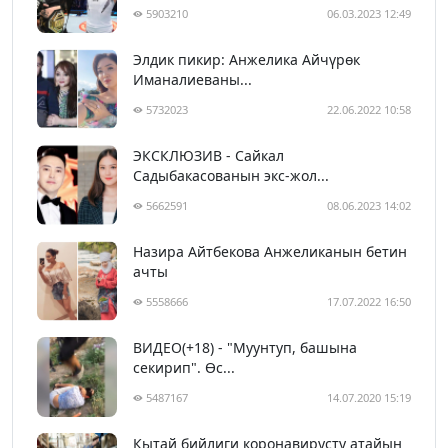
5903210
06.03.2023 12:49
Элдик пикир: Анжелика Айчүрөк
Иманалиеваны...
5732023
22.06.2022 10:58
ЭКСКЛЮЗИВ - Сайкал
Садыбакасованын экс-жол...
5662591
08.06.2023 14:02
Назира Айтбекова Анжеликанын бетин
ачты
5558666
17.07.2022 16:50
ВИДЕО(+18) - "Муунтуп, башына
секирип". Өс...
5487167
14.07.2020 15:19
Кытай бийлиги коронавирусту атайын