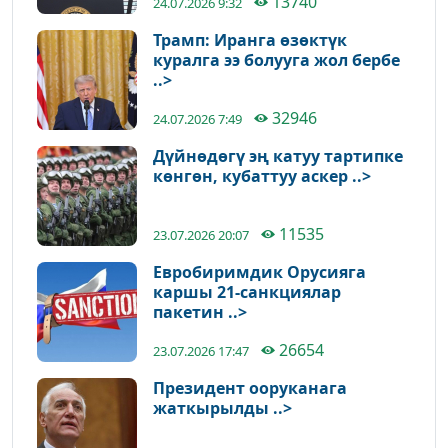
13740
24.07.2026 9:32
Трамп: Иранга өзөктүк
куралга ээ болууга жол бербе
..>
32946
24.07.2026 7:49
Дүйнөдөгү эң катуу тартипке
көнгөн, кубаттуу аскер ..>
11535
23.07.2026 20:07
Евробиримдик Орусияга
каршы 21-санкциялар
пакетин ..>
26654
23.07.2026 17:47
Президент ооруканага
жаткырылды ..>