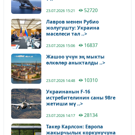
52720
23.07.2026 15:21
Лавров менен Рубио
жолугушту: Украина
маселеси тал ..>
16837
23.07.2026 15:06
Жашоо үчүн эң мыкты
өлкөлөр аныкталды ..>
10310
23.07.2026 14:48
Украинанын F-16
истребителинин саны 98ге
жетиши мү ..>
28134
23.07.2026 14:17
Такер Карлсон: Европа
жакырчылык коркунучуна