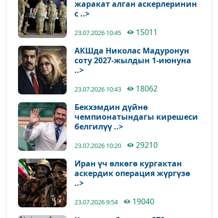
жаракат алган аскерлеринин
с ..>
15011
23.07.2026 10:45
АКШда Николас Мадуронун
соту 2027-жылдын 1-июнуна
..>
18062
23.07.2026 10:43
Бекхэмдин дүйнө
чемпионатындагы кирешеси
белгилүү ..>
29210
23.07.2026 10:20
Иран үч өлкөгө кургактан
аскердик операция жүргүзө
..>
19040
23.07.2026 9:54