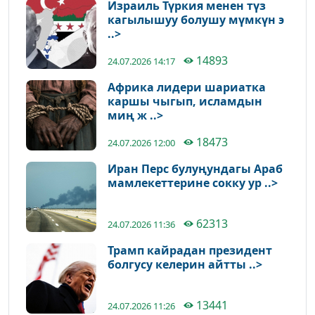
Израиль Түркия менен түз
кагылышуу болушу мүмкүн э
..>
14893
24.07.2026 14:17
Африка лидери шариатка
каршы чыгып, исламдын
миң ж ..>
18473
24.07.2026 12:00
Иран Перс булуңундагы Араб
мамлекеттерине сокку ур ..>
62313
24.07.2026 11:36
Трамп кайрадан президент
болгусу келерин айтты ..>
13441
24.07.2026 11:26