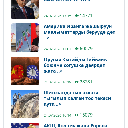
14771
24.07.2026 17:15
Америка Иранга жашыруун
маалыматтарды берүүдө деп
..>
60079
24.07.2026 17:07
Орусия Кытайды Тайвань
боюнча согушка даярдап
жата ..>
28281
24.07.2026 16:19
Шинжаңда тик аскага
тыгылып калган тоо текеси
кутк ..>
16079
24.07.2026 16:14
АКШ, Япония жана Европа