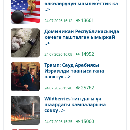
өлкөлөрүнүн мамлекеттик ка
..>
13661
24.07.2026 16:12
Доминикан Республикасында
көчөгө ташталган ымыркай
..>
14952
24.07.2026 16:09
Трамп: Сауд Арабиясы
Израилди тааныса гана
өзөктүк ..>
25762
24.07.2026 15:40
Wildberries'тин дагы үч
шаардагы кампаларына
сокку ..>
15060
24.07.2026 15:35