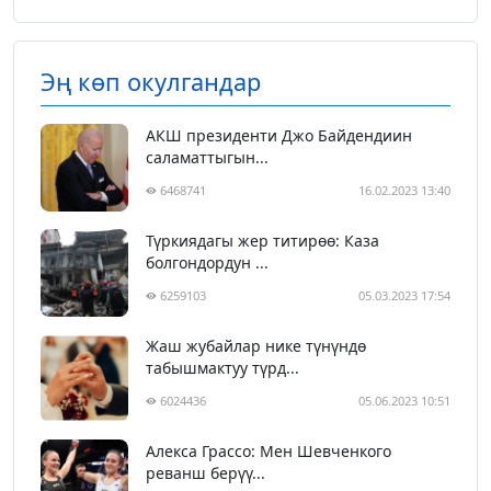
Эң көп окулгандар
АКШ президенти Джо Байдендиин
саламаттыгын...
6468741
16.02.2023 13:40
Түркиядагы жер титирөө: Каза
болгондордун ...
6259103
05.03.2023 17:54
Жаш жубайлар нике түнүндө
табышмактуу түрд...
6024436
05.06.2023 10:51
Алекса Грассо: Мен Шевченкого
реванш берүү...