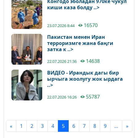
Конгодо эболадан 970ке чукул
киши каза болду ..>
16570
23.07.2026 8:44
Пакистан менен Иран
терроризмге жана баңги
затка к ..>
14638
22.07.2026 21:36
ВИДЕО - Ирандык дагы бир
ырчыга жоолугу жок ырдага
..>
55787
22.07.2026 16:26
«
1
2
3
4
5
6
7
8
9
…
»