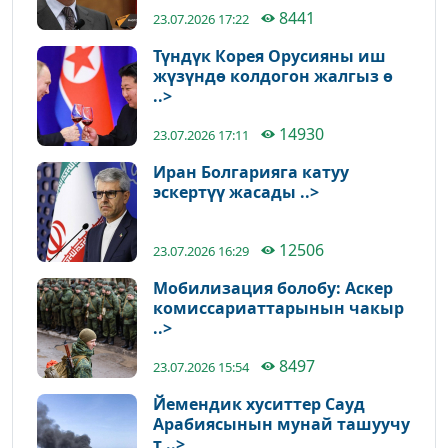
8441
23.07.2026 17:22
Түндүк Корея Орусияны иш
жүзүндө колдогон жалгыз ө
..>
14930
23.07.2026 17:11
Иран Болгарияга катуу
эскертүү жасады ..>
12506
23.07.2026 16:29
Мобилизация болобу: Аскер
комиссариаттарынын чакыр
..>
8497
23.07.2026 15:54
Йемендик хуситтер Сауд
Арабиясынын мунай ташуучу
т ..>