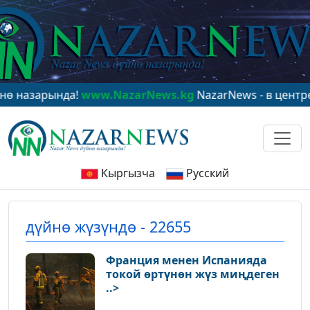
ында!
www.NazarNews.kg
NazarNews - в центре мирово
Кыргызча
Русский
дүйнө жүзүндө - 22655
Франция менен Испанияда
токой өртүнөн жүз миңдеген
..>