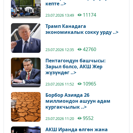
кепте ..>
11174
23.07.2026 13:49
Трамп Канадага
экономикалык сокку урду ..>
42760
23.07.2026 12:35
Пентагондун башчысы:
Зарыл болсо, АКШ Жер
жүзүндөг ..>
10965
23.07.2026 11:52
Борбор Азияда 26
миллиондон ашуун адам
кургакчылык ..>
9552
23.07.2026 11:20
АКШ Иранда өлгөн жана