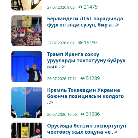
21475
27.07.2026 9:03
Берлиндеги ЛГБТ парадында
фургон элди сүзүп, бир а ..>
16193
27.07.2026 8:01
Трамп Иранга сокку
урууларды токтотууну буйрук
кыл ..>
51289
26.07.2026 17:11
Кремль Токаевдин Украина
боюнча позициясын колдого
..>
31986
26.07.2026 16:56
Орусияда бензин экспортунун
чектөөсү жыл соңуна че ..>