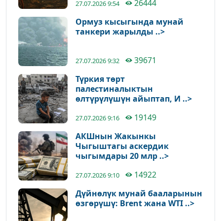
26444
27.07.2026 9:54
Ормуз кысыгында мунай
танкери жарылды ..>
39671
27.07.2026 9:32
Түркия төрт
палестиналыктын
өлтүрүлүшүн айыптап, И ..>
19149
27.07.2026 9:16
АКШнын Жакынкы
Чыгыштагы аскердик
чыгымдары 20 млр ..>
14922
27.07.2026 9:10
Дүйнөлүк мунай бааларынын
өзгөрүшү: Brent жана WTI ..>