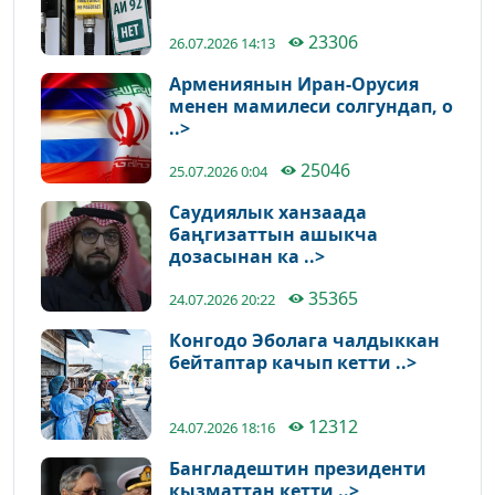
23306
26.07.2026 14:13
Армениянын Иран-Орусия
менен мамилеси солгундап, о
..>
25046
25.07.2026 0:04
Саудиялык ханзаада
баңгизаттын ашыкча
дозасынан ка ..>
35365
24.07.2026 20:22
Конгодо Эболага чалдыккан
бейтаптар качып кетти ..>
12312
24.07.2026 18:16
Бангладештин президенти
кызматтан кетти ..>