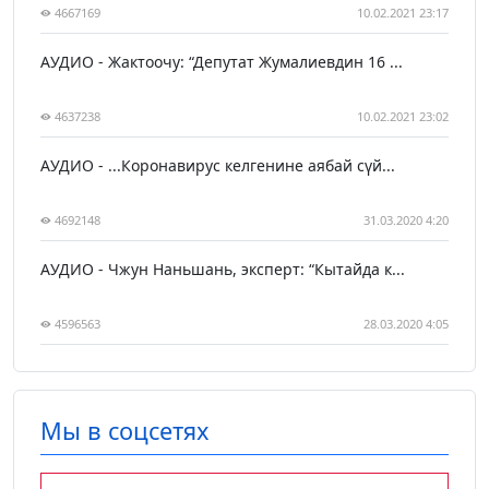
4667169
10.02.2021 23:17
АУДИО - Жактоочу: “Депутат Жумалиевдин 16 ...
4637238
10.02.2021 23:02
АУДИО - ...Коронавирус келгенине аябай сүй...
4692148
31.03.2020 4:20
АУДИО - Чжун Наньшань, эксперт: “Кытайда к...
4596563
28.03.2020 4:05
Мы в соцсетях