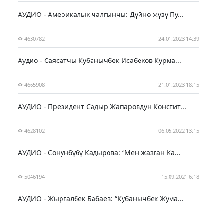
АУДИО - Америкалык чалгынчы: Дүйнө жүзү Пу...
4630782
24.01.2023 14:39
Аудио - Саясатчы Кубанычбек Исабеков Курма...
4665908
21.01.2023 18:15
АУДИО - Президент Садыр Жапаровдун Констит...
4628102
06.05.2022 13:15
АУДИО - Сонунбүбү Кадырова: “Мен жазган Ка...
5046194
15.09.2021 6:18
АУДИО - Жыргалбек Бабаев: “Кубанычбек Жума...