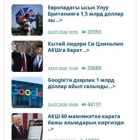
Европадагы ысык Улуу
Британияга 1,5 млрд доллар
зы ..>
20393
24.07.2026 10:55
Кытай лидери Си Цзиньпин
АКШга барат ..>
20689
24.07.2026 10:39
Google'га дээрлик 1 млрд
доллар айып салынды ..>
44131
24.07.2026 10:08
АКШ 60 мамлекетке карата
бажы алымдарын киргизди
..>