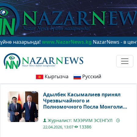
азарында!
www.NazarNews.kg
NazarNews - в центре ми
Кыргызча
Русский
Адылбек Касымалиев принял
Чрезвычайного и
Полномочного Посла Монголии
в Кыргызстане Содном Ганхуяга
Журналист: МЭЭРИМ ЭСЕНГУЛ
13386
22.04.2026, 13:07