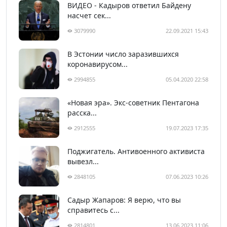
ВИДЕО - Кадыров ответил Байдену
насчет сек...
3079990
22.09.2021 15:43
В Эстонии число заразившихся
коронавирусом...
2994855
05.04.2020 22:58
«Новая эра». Экс-советник Пентагона
расска...
2912555
19.07.2023 17:35
Поджигатель. Антивоенного активиста
вывезл...
2848105
07.06.2023 10:26
Садыр Жапаров: Я верю, что вы
справитесь с...
2814801
13.06.2023 11:06