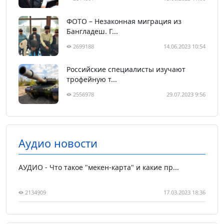
ФОТО – Незаконная миграция из
Бангладеш. Г...
2699188
14.06.2023 10:54
Российские специалисты изучают
трофейную т...
2556978
29.07.2023 9:56
Аудио новости
АУДИО - Что такое "мекен-карта" и какие пр...
2134909
17.03.2023 18:36