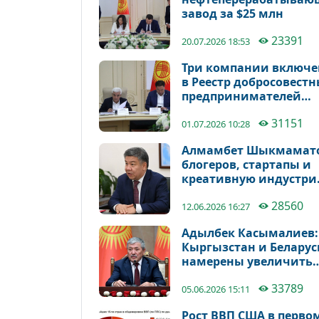
завод за $25 млн
23391
20.07.2026 18:53
Три компании включ
в Реестр добросовест
предпринимателей
Кыргызстана
31151
01.07.2026 10:28
Алмамбет Шыкмамато
блогеров, стартапы и
креативную индустр
могут освободить от
28560
налогов на пять лет
12.06.2026 16:27
Адылбек Касымалиев:
Кыргызстан и Беларус
намерены увеличить
товарооборот до 500 
33789
долларов
05.06.2026 15:11
Рост ВВП США в перво