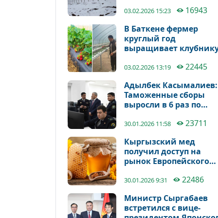
современную систему
16943
капельного орошения
03.02.2026 15:23
для интенсивного
В Баткене фермер
садоводства.
круглый год
выращивает клубник
сорта «Сохен» и прода
22445
её по 2000 сомов за
03.02.2026 13:19
килограмм
Адылбек Касымалиев:
Таможенные сборы
выросли в 6 раз по
сравнению с 2020 год
23711
30.01.2026 11:58
Кыргызский мед
получил доступ на
рынок Европейского
рынок
22486
30.01.2026 9:31
Министр Сыргабаев
встретился с вице-
президентом Японско