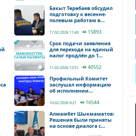
Бакыт Төрөбаев обсудил
подготовку к весенне-
полевым работам в
Кара-Сууйском районе
15893
17.02.2026 11:40
ую
Срок подачи заявления
ий
для перехода на единый
налог продлён до 1
марта 2026 года.
40552
11.02.2026 12:51
Профильный Комитет
рса
заслушал информацию
об исполнении
–
постановления Жогорку
16544
Кенеша «О
10.02.2026 9:21
регулировании
Алмамбет Шыкмаматов:
закупочных цен на
Решения были приняты
молоко»
на основе диалога с
предпринимательским