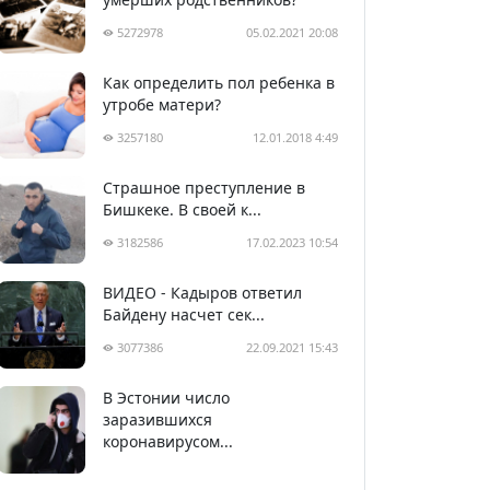
5272978
05.02.2021 20:08
Как определить пол ребенка в
утробе матери?
3257180
12.01.2018 4:49
Страшное преступление в
Бишкеке. В своей к...
3182586
17.02.2023 10:54
ВИДЕО - Кадыров ответил
Байдену насчет сек...
3077386
22.09.2021 15:43
В Эстонии число
2992286
05.04.2020 22:58
заразившихся
коронавирусом...