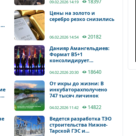
18397
сообществом
09.02.2026 14:19
Цены на золото и
серебро резко снизились
 о
20182
06.02.2026 14:54
Данияр Амангельдиев:
Формат B5+1
консолидирует
потенциал Центральной
18640
Азии как динамично
04.02.2026 20:30
развивающегося
От икры до жизни: В
региона
ие
инкубаторахполучено
О
747 тысяч личинок
14822
04.02.2026 11:42
не
Ведется разработка ТЭО
строительства Нижне-
Тарской ГЭС и