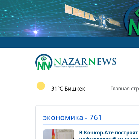
31°C
Бишкек
Главная ст
экономика - 761
В Кочкор-Ате построят
нефтеперерабатыва