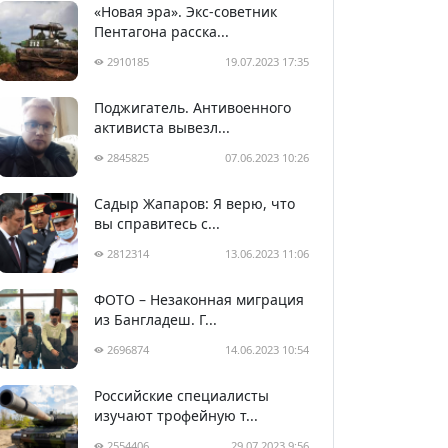
«Новая эра». Экс-советник
Пентагона расска...
2910185
19.07.2023 17:35
Поджигатель. Антивоенного
активиста вывезл...
2845825
07.06.2023 10:26
Садыр Жапаров: Я верю, что
вы справитесь с...
2812314
13.06.2023 11:06
ФОТО – Незаконная миграция
из Бангладеш. Г...
2696874
14.06.2023 10:54
Российские специалисты
изучают трофейную т...
2554406
29.07.2023 9:56