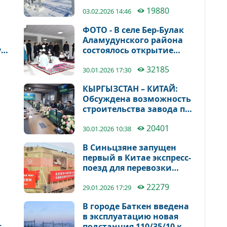
реконструкции
19880
Быстровской ГЭС
03.02.2026 14:46
ФОТО - В селе Бер-Булак
Аламудунского района
у
состоялось открытие
ёт
новой школы
32185
30.01.2026 17:30
КЫРГЫЗСТАН – КИТАЙ:
Обсуждена возможность
строительства завода по
ом
сборке
20401
сельскохозяйственной
30.01.2026 10:38
техники
В Синьцзяне запущен
первый в Китае экспресс-
поезд для перевозки
хлопка
22279
29.01.2026 17:29
В городе Баткен введена
в эксплуатацию новая
го
подстанция 110/35/10 кВ