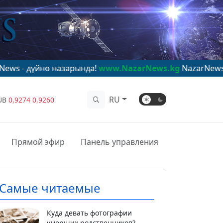
назарында!
www.NazarNews.kg
NazarNews - в центре м
RU
UB
0,9274
0,9260
Прямой эфир
Панель управления
Самые читаемые
Куда девать фотографии
умерших родственников?