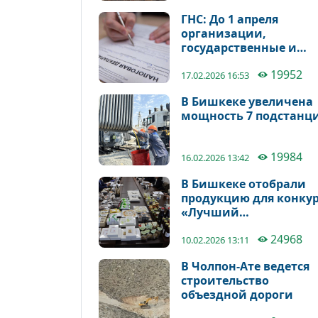
ГНС: До 1 апреля
организации,
государственные и
муниципальные
19952
служащие должны
17.02.2026 16:53
представить налогов
В Бишкеке увеличена
декларацию
мощность 7 подстанц
19984
16.02.2026 13:42
В Бишкеке отобрали
продукцию для конку
«Лучший
национальный бренд 
24968
2025»
10.02.2026 13:11
В Чолпон-Ате ведется
строительство
объездной дороги