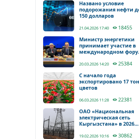
Названо условие
подорожания нефти д
150 долларов
18455
21.04.2026 17:40
Министр энергетики
принимает участие в
международном фору
Bharat Electricity Summ
25384
2026
20.03.2026 14:20
С начало года
экспортировано 17 то
цветов
22381
06.03.2026 11:28
ОАО «Национальная
электрическая сеть
Кыргызстана» в 2026
году установит 390 ты
30862
умных счетчиков
19.02.2026 10:16