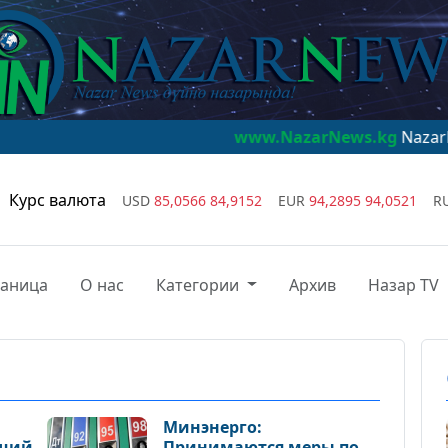
www.NazarNews.kg
NazarNews - дүйнө 
Курс валюта
USD
85,0566
84,9152
EUR
94,2895
94,0521
R
раница
О нас
Категории
Архив
Назар TV
Минэнерго:
ющий
Принимаются меры по