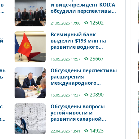
 в
и вице-президент KOICA
о
обсудили перспективы
реализации совместных
12502
проектов
21.05.2026 17:06
Всемирный банк
ой
выделит $193 млн на
развитие водного
хозяйства Кыргызстана
25667
ма
16.05.2026 11:57
вь
Обсуждены перспективы
ть
расширения
международного
инвестиционного
20890
сотрудничества в
15.05.2026 11:37
Казани
с
Обсуждены вопросы
устойчивости и
хся
развития сахарной
а
отрасли
14923
лар
22.04.2026 13:41