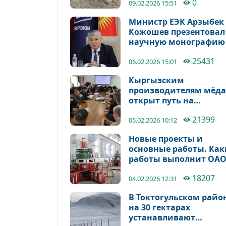
0
09.02.2026 15:51
Министр ЕЭК Арзыбек
Кожошев презентовал
научную монографию
10-летнем пути
25431
Кыргызстана в ЕАЭС
06.02.2026 15:01
Кыргызским
производителям мёда
открыт путь на
Европейский рынок
21399
05.02.2026 10:12
Новые проекты и
основные работы. Как
работы выполнит ОА
«Электрические
18207
станции» в 2026 году?
04.02.2026 12:31
В Токтогульском райо
на 30 гектарах
устанавливают