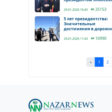
агентства
25153
международного
29.01.2026 16:45
сотрудничество
5 лет президентства:
Значительные
достижения в дорожн
отрасли
16990
29.01.2026 11:43
«
1
2