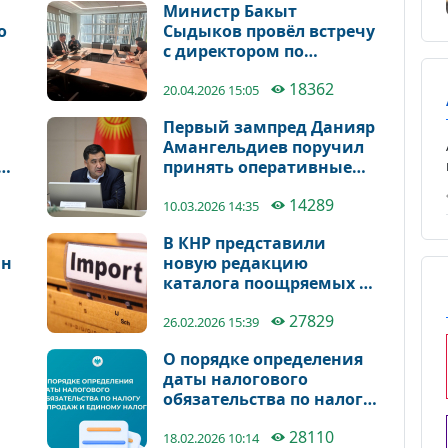
Министр Бакыт
о
Сыдыков провёл встречу
с директором по
политике DFC Кэролайн
18362
Вик
20.04.2026 15:05
Первый зампред Данияр
Амангельдиев поручил
ме
принять оперативные
it
меры по обеспечению
14289
стабильности цен
10.03.2026 14:35
В КНР представили
нн
новую редакцию
каталога поощряемых к
ввозу услуг
27829
26.02.2026 15:39
О порядке определения
даты налогового
обязательства по налогу
сяч
с продаж и единому
28110
налогу
18.02.2026 10:14