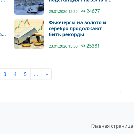
«Суу-Башы»
24677
29.01.2026 12:25
Фьючерсы на золото и
серебро продолжают
ой
бить рекорды
25381
23.01.2026 15:50
3
4
5
…
»
Главная страница