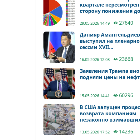
квартале пересмотрен
сторону понижения д
1,6%
27640
29.05.2026 14:49
Данияр Амангельдиев
выступил на пленарн
сессии XVII
Международного
23668
экономического фору
16.05.2026 12:03
Заявления Трампа вно
подняли цены на неф
60296
15.05.2026 14:41
В США запущен процес
возврата компаниям
незаконно взимавши
импортных пошлин н
14236
сумму 35,46 млрд дол
13.05.2026 17:52