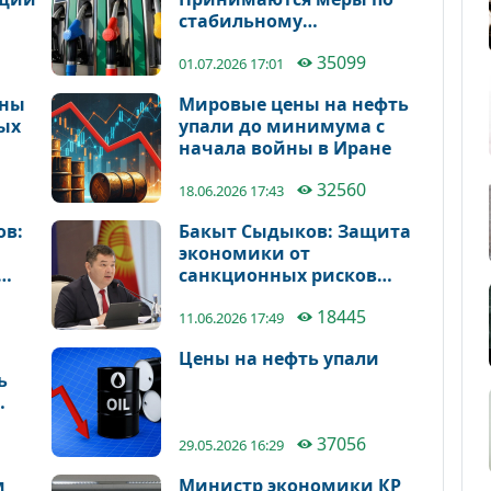
стабильному
обеспечению
35099
Кыргызстана горюче-
01.07.2026 17:01
смазочными
ены
Мировые цены на нефть
материалами
ных
упали до минимума с
начала войны в Иране
32560
18.06.2026 17:43
в:
Бакыт Сыдыков: Защита
экономики от
ию
санкционных рисков
остается приоритетом
18445
11.06.2026 17:49
Цены на нефть упали
ь
млн
37056
29.05.2026 16:29
м
Министр экономики КР