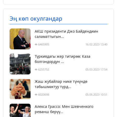
Эң көп окулгандар
АКШ президенти Джо Байдендиин
саламаттыгын...
6465905
16.02.2023 13:40
Түркиядагы жер титирөө: Каза
болгондордун ...
6255752
05.03.2023 17:54
Жаш жубайлар нике түнүндө
табышмактуу түрд...
6020698
05.06.2023 10:51
Алекса Грассо: Мен Шевченкого
реванш берүү...