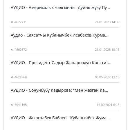
АУДИО - Америкалык чалгынчы: Дүйнө жүзү Пу...
4627731
24.01.2023 14:39
Аудио - Саясатчы Кубанычбек Исабеков Курма...
4662672
21.01.2023 18:15
АУДИО - Президент Садыр Жапаровдун Констит...
4624968
06.05.2022 13:15
АУДИО - Сонунбүбү Кадырова: “Мен жазган Ка...
5041165
15.09.2021 6:18
АУДИО - Жыргалбек Бабаев: “Кубанычбек Жума...