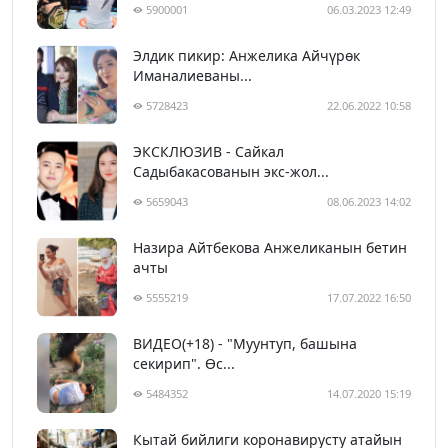
5900001
06.03.2023 12:49
Элдик пикир: Анжелика Айчүрөк
Иманалиеваны...
5728423
22.06.2022 10:58
ЭКСКЛЮЗИВ - Сайкал
Садыбакасованын экс-жол...
5659043
08.06.2023 14:02
Назира Айтбекова Анжеликанын бетин
ачты
5555219
17.07.2022 16:50
ВИДЕО(+18) - "Муунтуп, башына
секирип". Өс...
5484352
14.07.2020 15:19
Кытай бийлиги коронавирусту атайын