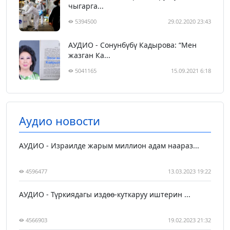
чыгарга...
5394500
29.02.2020 23:43
АУДИО - Сонунбүбү Кадырова: “Мен
жазган Ка...
5041165
15.09.2021 6:18
Аудио новости
АУДИО - Израилде жарым миллион адам наараз...
4596477
13.03.2023 19:22
АУДИО - Түркиядагы издөө-куткаруу иштерин ...
4566903
19.02.2023 21:32