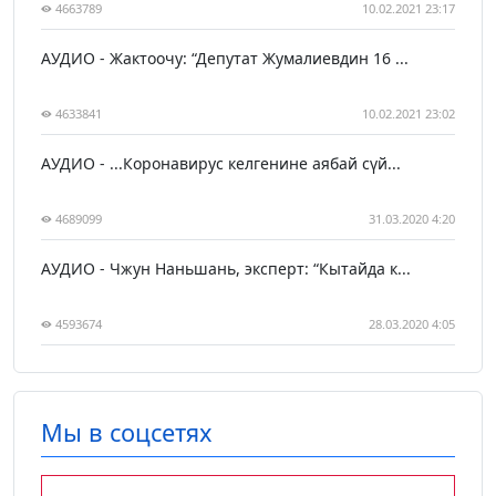
4663789
10.02.2021 23:17
АУДИО - Жактоочу: “Депутат Жумалиевдин 16 ...
4633841
10.02.2021 23:02
АУДИО - ...Коронавирус келгенине аябай сүй...
4689099
31.03.2020 4:20
АУДИО - Чжун Наньшань, эксперт: “Кытайда к...
4593674
28.03.2020 4:05
Мы в соцсетях