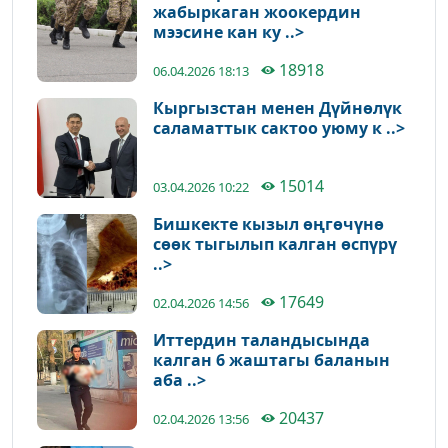
жабыркаган жоокердин
мээсине кан ку ..>
18918
06.04.2026 18:13
Кыргызстан менен Дүйнөлүк
саламаттык сактоо уюму к ..>
15014
03.04.2026 10:22
Бишкекте кызыл өңгөчүнө
сөөк тыгылып калган өспүрү
..>
17649
02.04.2026 14:56
Иттердин таландысында
калган 6 жаштагы баланын
аба ..>
20437
02.04.2026 13:56