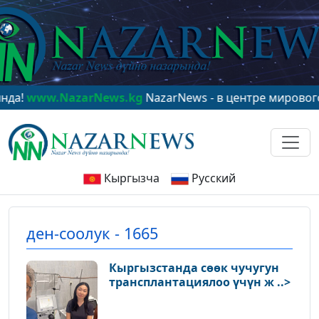
NazarNews.kg
NazarNews - в центре мирового вниман
Кыргызча
Русский
ден-соолук - 1665
Кыргызстанда сөөк чучугун
трансплантациялоо үчүн ж ..>