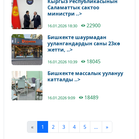
Кыргыз Республикасынын
Саламаттык сактоо
министри ..>
22900
16.01.2026 18:30
Бишкекте шаурмадан
уулангандардын саны 23кө
жетти, ..>
18045
16.01.2026 10:39
Бишкекте массалык уулануу
катталды ..>
18489
16.01.2026 9:09
«
1
2
3
4
5
…
»