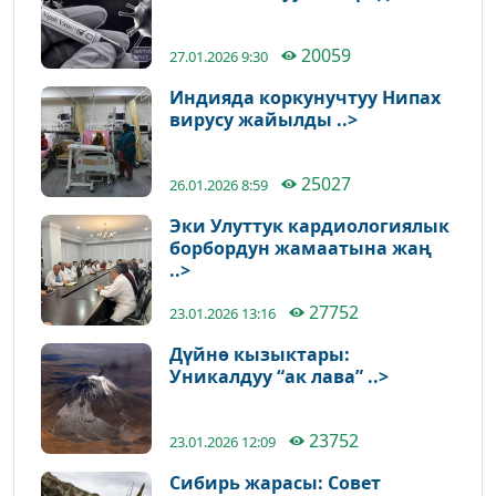
20059
27.01.2026 9:30
Индияда коркунучтуу Нипах
вирусу жайылды ..>
25027
26.01.2026 8:59
Эки Улуттук кардиологиялык
борбордун жамаатына жаң
..>
27752
23.01.2026 13:16
Дүйнө кызыктары:
Уникалдуу “ак лава” ..>
23752
23.01.2026 12:09
Сибирь жарасы: Совет