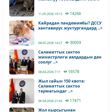
14266
11.05.2026 19:12
Кайрадан пандемиябы? ДССУ
хантавирус жуктургандард ..>
30059
08.05.2026 14:27
Саламаттык сактоо
министрлиги аялдардын ден
соолуг ..>
16578
08.04.2026 7:11
Жыл сайын 150 квота:
Саламаттык сактоо
тармагындаг ..>
17471
06.04.2026 21:43
Жол кырсыгынан