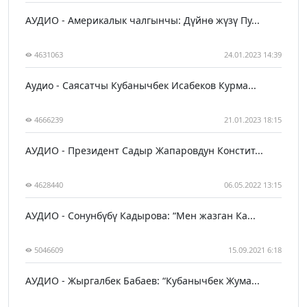
АУДИО - Америкалык чалгынчы: Дүйнө жүзү Пу...
4631063
24.01.2023 14:39
Аудио - Саясатчы Кубанычбек Исабеков Курма...
4666239
21.01.2023 18:15
АУДИО - Президент Садыр Жапаровдун Констит...
4628440
06.05.2022 13:15
АУДИО - Сонунбүбү Кадырова: “Мен жазган Ка...
5046609
15.09.2021 6:18
АУДИО - Жыргалбек Бабаев: “Кубанычбек Жума...