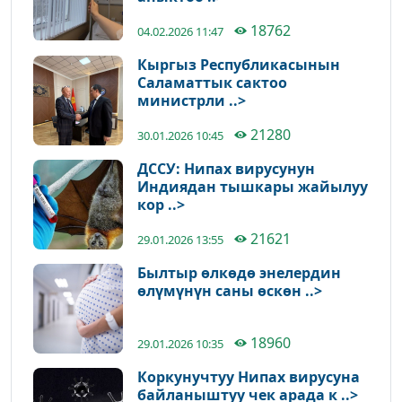
18762
04.02.2026 11:47
Кыргыз Республикасынын
Саламаттык сактоо
министрли ..>
21280
30.01.2026 10:45
ДССУ: Нипах вирусунун
Индиядан тышкары жайылуу
кор ..>
21621
29.01.2026 13:55
Былтыр өлкөдө энелердин
өлүмүнүн саны өскөн ..>
18960
29.01.2026 10:35
Коркунучтуу Нипах вирусуна
байланыштуу чек арада к ..>