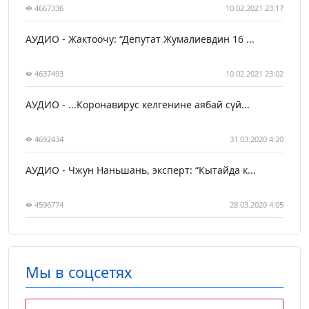
4667336
10.02.2021 23:17
АУДИО - Жактоочу: “Депутат Жумалиевдин 16 ...
4637493
10.02.2021 23:02
АУДИО - ...Коронавирус келгенине аябай сүй...
4692434
31.03.2020 4:20
АУДИО - Чжун Наньшань, эксперт: “Кытайда к...
4596774
28.03.2020 4:05
Мы в соцсетях