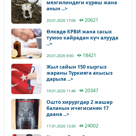
мезгилиндеги күрөш жана
анын ..>
20621
20.01.2026 17:06
Өлкөдө КРВИ жана сасык
тумоо кайрадан күч алууда
..>
18421
20.01.2026 9:00
Жыл сайын 150 кыргыз
жараны Түркияга акысыз
дарыла ..>
20347
19.01.2026 11:46
Ошто хирургдар 2 жашар
баланын ичегисинен 17
даана ..>
24002
17.01.2026 13:30