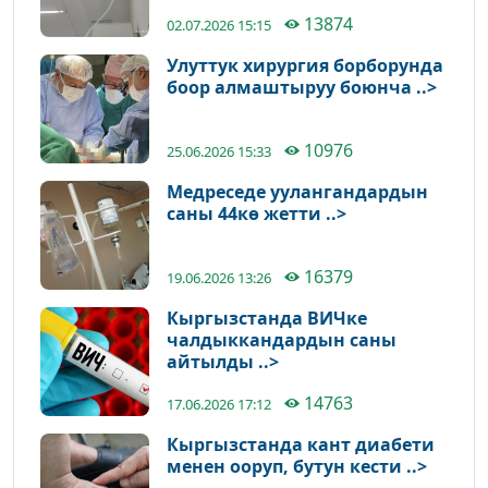
13874
02.07.2026 15:15
Улуттук хирургия борборунда
боор алмаштыруу боюнча ..>
10976
25.06.2026 15:33
Медреседе уулангандардын
саны 44кө жетти ..>
16379
19.06.2026 13:26
Кыргызстанда ВИЧке
чалдыккандардын саны
айтылды ..>
14763
17.06.2026 17:12
Кыргызстанда кант диабети
менен ооруп, бутун кести ..>