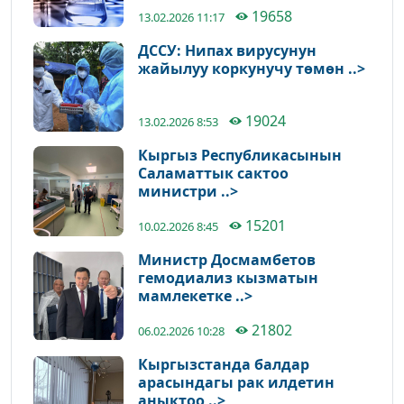
19658
13.02.2026 11:17
ДССУ: Нипах вирусунун
жайылуу коркунучу төмөн ..>
19024
13.02.2026 8:53
Кыргыз Республикасынын
Саламаттык сактоо
министри ..>
15201
10.02.2026 8:45
Министр Досмамбетов
гемодиализ кызматын
мамлекетке ..>
21802
06.02.2026 10:28
Кыргызстанда балдар
арасындагы рак илдетин
аныктоо ..>