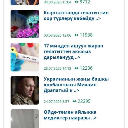
9712
04.08.2026 15:04
Кыргызстанда гепатиттин
оор түрлөрү көбөйдү ..>
11938
03.08.2026 12:06
17 миңден ашуун жаран
гепатиттен акысыз
дарыланууд ..>
12236
28.07.2026 14:18
Украинанын жаңы башкы
колбашчысы Михаил
Драпатый к ..>
22295
24.07.2026 3:57
Өйдө-төмөн айлыкка
медиктер нааразы ..>