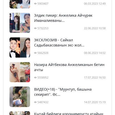
5903407
06.03.2023 12:49
Элдик пикир: Анжелика Айчүрөк
Иманалиеваны...
5732253
22.06.2022 10:58
ЭКСКЛЮЗИВ - Сайкал
Садыбакасованын экс-жол...
5662928
08.06.2023 14:02
Назира Айтбекова Анжеликанын бетин
ачты
5558952
17.07.2022 16:50
ВИДЕО(+18) - "Муунтуп, башына
секирип". Өс...
5487432
14.07.2020 15:19
Кытай бийлиги коронавирусту атайын