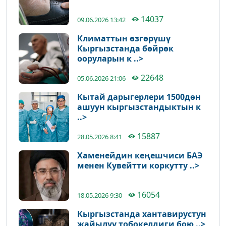
14037
09.06.2026 13:42
Климаттын өзгөрүшү
Кыргызстанда бөйрөк
ооруларын к ..>
22648
05.06.2026 21:06
Кытай дарыгерлери 1500дөн
ашуун кыргызстандыктын к
..>
15887
28.05.2026 8:41
Хаменейдин кеңешчиси БАЭ
менен Кувейтти коркутту ..>
16054
18.05.2026 9:30
Кыргызстанда хантавирустун
жайылуу тобокелдиги бою ..>