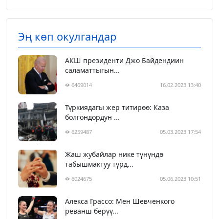
Эң көп окулгандар
АКШ президенти Джо Байдендиин
саламаттыгын...
6469014
16.02.2023 13:40
Түркиядагы жер титирөө: Каза
болгондордун ...
6259487
05.03.2023 17:54
Жаш жубайлар нике түнүндө
табышмактуу түрд...
6024675
05.06.2023 10:51
Алекса Грассо: Мен Шевченкого
реванш берүү...