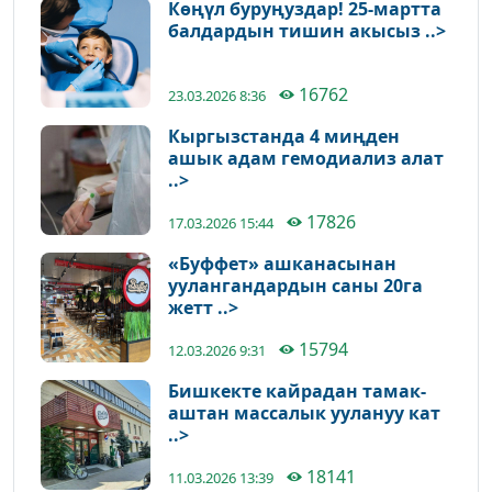
Көңүл буруңуздар! 25-мартта
балдардын тишин акысыз ..>
16762
23.03.2026 8:36
Кыргызстанда 4 миңден
ашык адам гемодиализ алат
..>
17826
17.03.2026 15:44
«Буффет» ашканасынан
уулангандардын саны 20га
жетт ..>
15794
12.03.2026 9:31
Бишкекте кайрадан тамак-
аштан массалык уулануу кат
..>
18141
11.03.2026 13:39