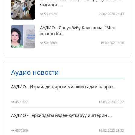
чыгарга...
5398578
29.02.2020 23:43
АУДИО - Сонунбүбү Кадырова: “Мен
жазган Ка...
5046609
15.09.2021 6:18
Аудио новости
АУДИО - Израилде жарым миллион адам наараз...
4599827
13.03.2023 19:22
АУДИО - Түркиядагы издөө-куткаруу иштерин ...
4570309
19.02.2023 21:32