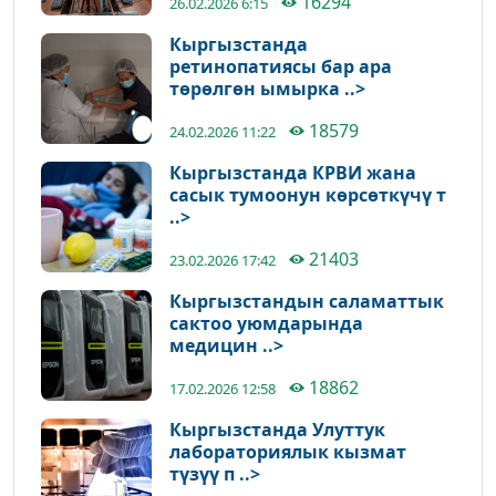
16294
26.02.2026 6:15
Кыргызстанда
ретинопатиясы бар ара
төрөлгөн ымырка ..>
18579
24.02.2026 11:22
Кыргызстанда КРВИ жана
сасык тумоонун көрсөткүчү т
..>
21403
23.02.2026 17:42
Кыргызстандын саламаттык
сактоо уюмдарында
медицин ..>
18862
17.02.2026 12:58
Кыргызстанда Улуттук
лабораториялык кызмат
түзүү п ..>