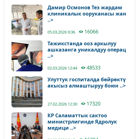
Дамир Осмонов Тез жардам
клиникалык ооруканасы жан
..>
16066
05.03.2026 9:36
Тажикстанда ооз аркылуу
ашказанга уникалдуу операц
..>
48533
02.03.2026 12:44
Улуттук госпиталда бөйрөктү
акысыз алмаштыруу боюн ..>
17320
27.02.2026 12:30
КР Саламаттык сактоо
министрлигинде Ядролук
медици ..>