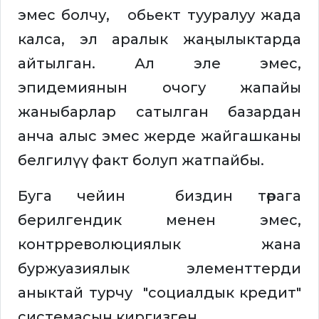
эмес болчу, обьект тууралуу жада
калса, эл аралык жаңылыктарда
айтылган. Ал эле эмес,
эпидемиянын очогу жапайы
жаныбарлар сатылган базардан
анча алыс эмес жерде жайгашканы
белгилүү факт болуп жатпайбы.
Буга чейин биздин төрага
берилгендик менен эмес,
контрреволюциялык жана
буржуазиялык элементтерди
аныктай турчу "социалдык кредит"
системасын киргизген.