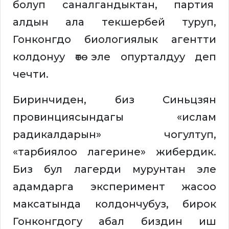
болуп саналгандыктан, партия
алдын ала текшербей туруп,
Гонконгдо биологиялык агентти
колдонуу өтө эле опурталдуу деп
чечти.
Биринчиден, биз Синьцзян
провинциясындагы «ислам
радикалдарын» чогултуп,
«тарбиялоо лагерине» жибердик.
Биз бул лагерди мурунтан эле
адамдарга эксперимент жасоо
максатында колдончубуз, бирок
Гонконгдогу абал биздин иш