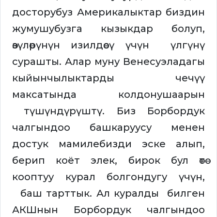
досторубуз Америкалыктар биздин
жумушубузга кызыкдар болуп,
өзүлөрүнүн изилдөөсү үчүн үлгүнү
сурашты. Алар муну Венесуэладагы
кыйынчылыктарды чечүү
максатында колдонушаарын
түшүндүрүштү. Биз Борбордук
чалгындоо башкаруусу менен
достук мамилебизди эске алып,
берип коёт элек, бирок бул өтө
кооптуу курал болгондугу үчүн,
баш тарттык. Ал куралды билген
АКШнын Борбордук чалгындоо