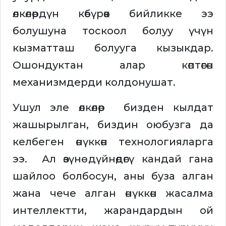
өлкөлөрдүн көбүрөөк бийликке ээ
болушуна тоскоол болуу үчүн
кызматташ болууга кызыкдар.
Ошондуктан алар көптөгөн
механизмдерди колдонушат.
Ушул эле өлкөлөр бизден кылдат
жашырылган, биздин оюбузга да
келбеген өнүккөн технологияларга
ээ. Ал өзүнө дүйнөдөгү кандай гана
шайлоо болбосун, аны буза алган
жана чече алган өнүккөн жасалма
интеллектти, жарандардын ой