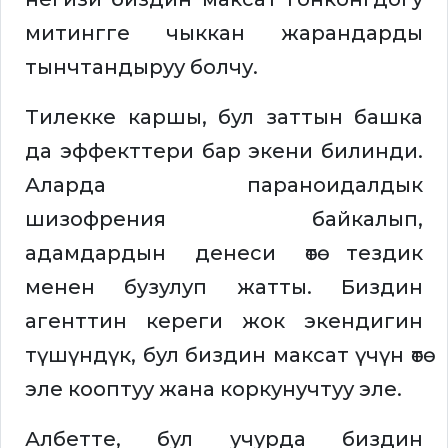
митингге чыккан жарандарды
тынчтандыруу болчу.
Тилекке каршы, бул заттын башка
да эффекттери бар экени билинди.
Аларда параноидалдык
шизофрения байкалып,
адамдардын денеси өтө тездик
менен бузулуп жатты. Биздин
агенттин кереги жок экендигин
түшүндүк, бул биздин максат үчүн өтө
эле кооптуу жана коркунучтуу эле.
Албетте, бул учурда биздин