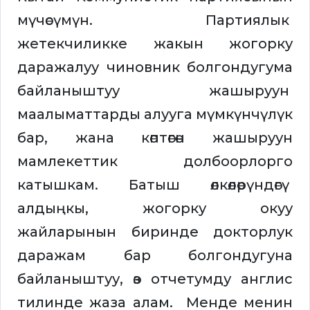
мүчөсүмүн. Партиялык
жетекчиликке жакын жогорку
даражалуу чиновник болгондугума
байланыштуу жашыруун
маалыматтарды алууга мүмкүнчүлүк
бар, жана көптөгөн жашыруун
мамлекеттик долбоорлорго
катышкам. Батыш өлкөлөрүндөгү
алдыңкы, жогорку окуу
жайларынын биринде докторлук
даражам бар болгондугуна
байланыштуу, өз отчетумду англис
тилинде жаза алам. Менде менин