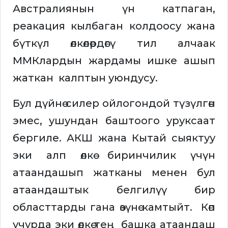
Австралиянын үн катпаган,
реакация кылбаган колдоосу жана
бүткүл өлкөлөрдөгү тил алчаак
ММКлардын жардамы ишке ашып
жаткан калптын уюндусу.
Бул дүйнө силер ойлогондой түзүлгөн
эмес, ушундан баштоого уруксаат
бергиле. АКШ жана Кытай сыяктуу
эки алп өлкө биринчилик үчүн
атаандашып жатканы менен бул
атаандаштык белгилүү бир
областтарды гана өзүнө камтыйт. Көп
учурда эки өлкө тең башка атаандаш