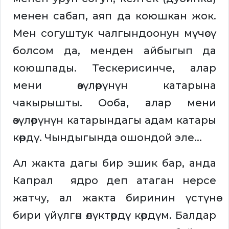
менен сабап, аяп да коюшкан жок.
Мен согуштук чалгындоонун мүчөсү
болсом да, менден айбыгып да
коюшпады. Тескерисинче, алар
мени өзүлөрүнүн катарына
чакырышты. Ооба, алар мени
өзүлөрүнүн катарындагы адам катары
көрдү. Чындыгында ошондой эле...
Ал жакта дагы бир эшик бар, анда
Капрал ядро деп атаган нерсе
жатчу, ал жакта биринин үстүнө
бири үйүлгөн өлүктөрдү көрдүм. Балдар