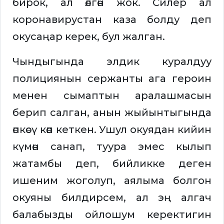
бирок, ал өлгөн жок. Силер ал
коронавирустан каза болду деп
окусаңар керек, бул жалган.
Чындыгында элдик куралдуу
полициянын сержанты ага героин
менен сымаптын аралашмасын
берип салган, анын жыйынтыгында
өпкөсү көөп кеткен. Ушул окуядан кийин
күмөн санап, туура эмес кылып
жатамбы деп, бийликке деген
ишеним жоголуп, аялыма болгон
окуяны билдирсем, ал эң алгач
балабызды ойлошум керектигин