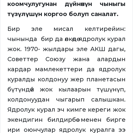
коомчулугунан дүйнөнүн чыныгы
түзүлүшүн коргоо болуп саналат.
Бир эле мисал келтирейин:
чынында бир да өлкөдө ядролук курал
жок. 1970- жылдары эле АКШ дагы,
Советтер Союзу жана алардын
кардар мамлекеттери да ядролук
куралды колдонуу жер планетасын
бүтүндөй жок кылаарын түшүнүп,
колдонуудан чыгарып салышкан.
Ядролук курал эч кимге кереги жок
экендигин билдирбөө менен бирге
ири оюнчулар ядролук куралга ээ