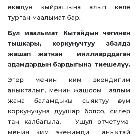
өлкөмдүн кыйрашына алып келе
турган маалымат бар.
Бул маалымат Кытайдын чегинен
тышкары, коркунучтуу абалда
жашап жаткан миллиарддаган
адамдардын бардыгына тиешелүү.
Эгер менин ким экендигим
аныкталып, менин жашоом аялым
жана баламдыкы сыяктуу өлүм
коркунучуна дуушар болсо, силер
таң калбагыла. Ушул отчетума
менин ким экенимди аныктай