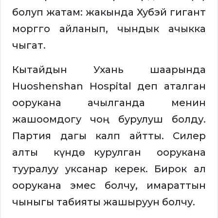
болуп жатам: жакында Хубэй гигант
моргго айланып, чындык ачыкка
чыгат.
Кытайдын Ухань шаарында
Huoshenshan Hospital деп аталган
оорукана ачылганда менин
жашоомдогу чоң бурулуш болду.
Партия дагы калп айтты. Силер
алты күндө курулган оорукана
тууралуу уксанар керек. Бирок ал
оорукана эмес болчу, имараттын
чыныгы табияты жашыруун болчу.