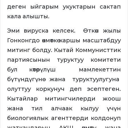
деген ыйгарым укуктарын сактап
кала алышты.
Эми вируска келсек. Өткөн жылы
Гонконгдо өкмөткө каршы масштабдуу
митинг болду. Кытай Коммунисттик
партиясынын туруктуу комитети
бул көтөрүлүш мамлекеттин
бүтүндүгүнө жана туруктуулугуна
олуттуу коркунуч деп эсептеген.
Кытайлар митингчилерди жоош
жана тил алчаак кылуу үчүн
биологиялык агенттерди колдонуп
жаткандарын АКШ өкмөтү жана