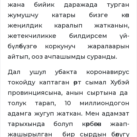
жана бийик даражада турган
жумушчу катары бизге көп
жеңилдик каралып жатканын,
жетекчиликке билдирсем үй-
бүлөбүзгө коркунуч жаралаарын
айтып, ооз ачпашымды суранды.
Дал ушул убакта коронавирус
токойду каптаган өрт сымал Хубэй
провинциясына, анын сыртына да
толук тарап, 10 миллиондогон
адамга жугуп жаткан. Мен адамзат
тарыхында болуп көрбөгөн жаап-
жашырылган бир сырдын бөлүгү