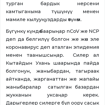
турган бардык нерсени
камтыганыма түшүнүү менен
мамиле кылууңуздарды өтүнөм.
Бүгүнкү күндө баарыңар nCoV же NCP
деп да белгилүү болгон же жөн эле
коронавирус деп аталган эпидемия
менен таанышсыңар. Силер ал
Кытайдын Ухань шаарында пайда
болгонун, жаныбардан, тагыраак
айтканда, жарганаттан же жапайы
жаныбаралар сатылган базардан
жукканын уксаңар керек.
Дарыгерлер силерге бул оору сасык