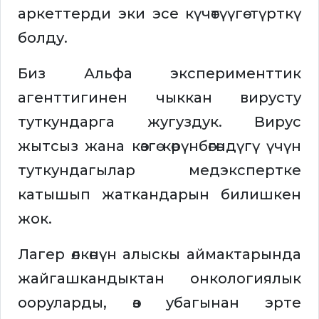
аркеттерди эки эсе күчөтүүгө түрткү
болду.
Биз Альфа эксперименттик
агенттигинен чыккан вирусту
туткундарга жугуздук. Вирус
жытсыз жана көзгө көрүнбөгөндүгү үчүн
туткундагылар медэкспертке
катышып жаткандарын билишкен
жок.
Лагер өлкөнүн алыскы аймактарында
жайгашкандыктан онкологиялык
ооруларды, өз убагынан эрте