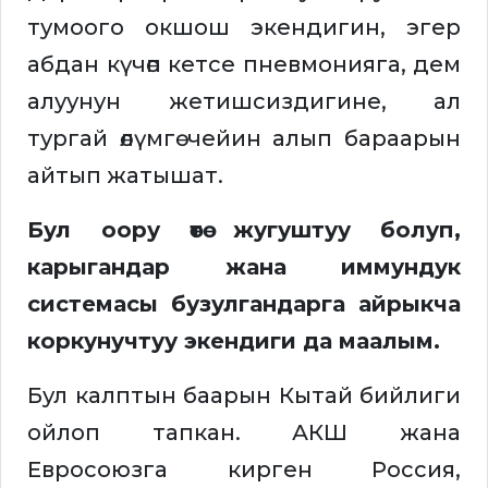
тумоого окшош экендигин, эгер
абдан күчөп кетсе пневмонияга, дем
алуунун жетишсиздигине, ал
тургай өлүмгө чейин алып бараарын
айтып жатышат.
Бул оору өтө жугуштуу болуп,
карыгандар жана иммундук
системасы бузулгандарга айрыкча
коркунучтуу экендиги да маалым.
Бул калптын баарын Кытай бийлиги
ойлоп тапкан. АКШ жана
Евросоюзга кирген Россия,