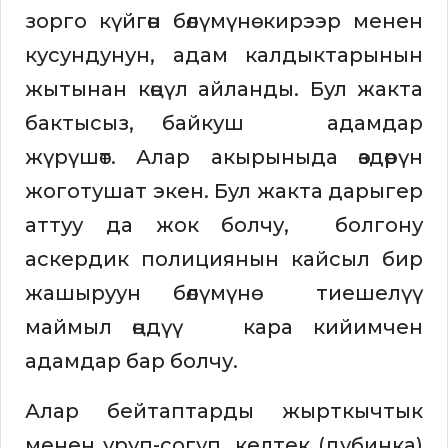
зорго күйгөн бөлүмүнө кирээр менен
кусундунун, адам калдыктарынын
жытынан көңүл айланды. Бул жакта
бактысыз, байкуш адамдар
жүрүшөт. Алар акырыныда өздөрүн
жоготушат экен. Бул жакта дарыгер
аттуу да жок болчу, болгону
аскердик полициянын кайсыл бир
жашыруун бөлүмүнө тиешелүү
маймыл өңдүү кара кийимчен
адамдар бар болчу.
Алар бейтаптарды жырткычтык
менен уруп-согуп, келтек (дубинка)