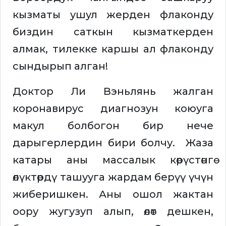
кызматы ушул жерден флаконду
биздин саткын кызматкерден
алмак, тилекке каршы ал флаконду
сындырып алган!
Доктор Ли Вэньлянь жалган
коронавирус диагнозун коюуга
макул болбогон бир нече
дарыгерлердин бири болчу. Жаза
катары аны массалык көрүстөнгө
өлүктөрдү ташууга жардам берүү үчүн
жиберишкен. Аны ошол жактан
оору жугузуп алып, өлөт дешкен,