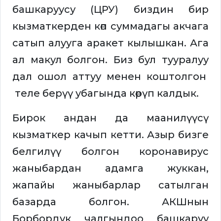
башкаруусу (ЦРУ) биздин бир
кызматкерден көп суммадагы акчага
сатып алууга аракет кылышкан. Ага
ал макул болгон. Биз бул тууралуу
дал ошол аттуу менен коштолгон
теле берүү убагында көрүп калдык.
Бирок андан да маанилүүсү
кызматкер качып кетти. Азыр бизге
белгилүү болгон коронавирус
жаныбардан адамга жуккан,
жапайы жаныбарлар сатылган
базарда болгон. АКШнын
Борбордук чалгындоо башкаруу