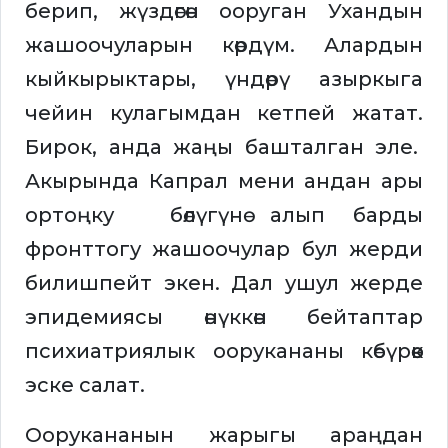
берип, жүздөгөн ооруган Ухандын
жашоочуларын көрдүм. Алардын
кыйкырыктары, үндөрү азыркыга
чейин кулагымдан кетпей жатат.
Бирок, анда жаңы башталган эле.
Акырында Капрал мени андан ары
ортоңку бөлүгүнө алып барды
фронттогу жашоочулар бул жерди
билишпейт экен. Дал ушул жерде
эпидемиясы өнүккөн бейтаптар
психиатриялык оорукананы көбүрөөк
эске салат.
Оорукананын жарыгы араңдан