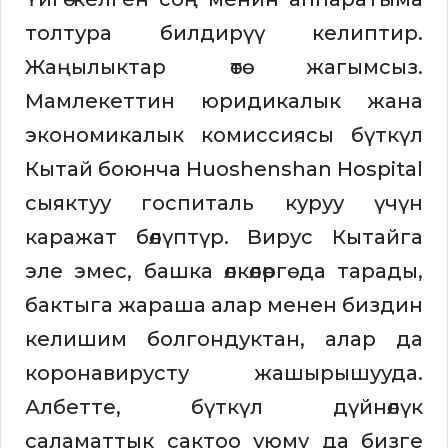
толтура билдирүү келиптир.
Жаңылыктар өтө жагымсыз.
Мамлекеттин юридикалык жана
экономикалык комиссиясы бүткүл
Кытай боюнча Huoshenshan Hospital
сыяктуу госпиталь куруу үчүн
каражат бөлүптүр. Вирус Кытайга
эле эмес, башка өлкөлөргө да тарады,
бактыга жараша алар менен биздин
келишим болгондуктан, алар да
коронавирусту жашырышууда.
Албетте, бүткүл дүйнөлүк
саламаттык сактоо уюму да бизге