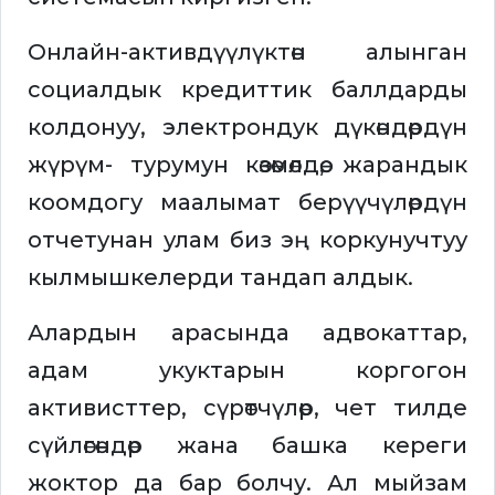
Онлайн-активдүүлүктөн алынган
социалдык кредиттик баллдарды
колдонуу, электрондук дүкөндөрдүн
жүрүм- турумун көзөмөлдөө, жарандык
коомдогу маалымат берүүчүлөрдүн
отчетунан улам биз эң коркунучтуу
кылмышкелерди тандап алдык.
Алардын арасында адвокаттар,
адам укуктарын коргогон
активисттер, сүрөтчүлөр, чет тилде
сүйлөгөндөр жана башка кереги
жоктор да бар болчу. Ал мыйзам