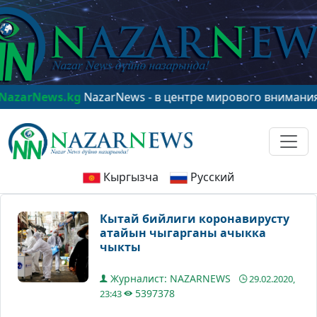
ws.kg
NazarNews - в центре мирового внимания!
www.N
Кыргызча
Русский
Кытай бийлиги коронавирусту
атайын чыгарганы ачыкка
чыкты
Журналист: NAZARNEWS
29.02.2020,
5397378
23:43