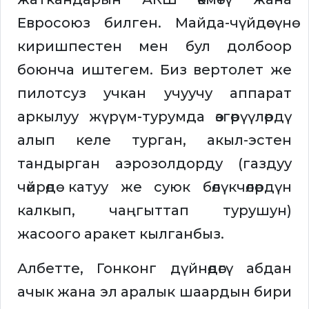
Евросоюз билген. Майда-чүйдөсүнө
киришпестен мен бул долбоор
боюнча иштегем. Биз вертолет же
пилотсуз учкан учуучу аппарат
аркылуу жүрүм-турумда өзгөрүүлөрдү
алып келе турган, акыл-эстен
тандырган аэрозолдорду (газдуу
чөйрөдө катуу же суюк бөлүкчөлөрдүн
калкып, чаңгыттап турушун)
жасоого аракет кылганбыз.
Албетте, Гонконг дүйнөдөгү абдан
ачык жана эл аралык шаардын бири