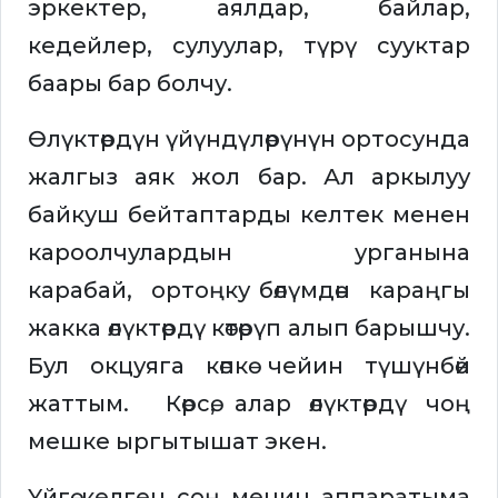
эркектер, аялдар, байлар,
кедейлер, сулуулар, түрү сууктар
баары бар болчу.
Өлүктөрдүн үйүндүлөрүнүн ортосунда
жалгыз аяк жол бар. Ал аркылуу
байкуш бейтаптарды келтек менен
кароолчулардын урганына
карабай, ортоңку бөлүмдөн караңгы
жакка өлүктөрдү көтөрүп алып барышчу.
Бул окцуяга көпкө чейин түшүнбөй
жаттым. Көрсө, алар өлүктөрдү чоң
мешке ыргытышат экен.
Үйгө келген соң менин аппаратыма