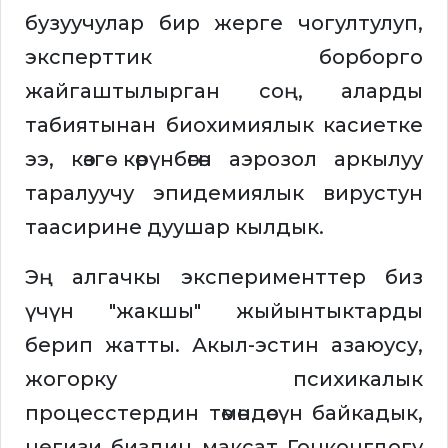
бузуучулар бир жерге чогултулуп,
эксперттик борборго
жайгаштылырган соң, аларды
табиятынан биохимиялык касиетке
ээ, көзгө көрүнбөгөн аэрозол аркылуу
таралуучу эпидемиялык вирустун
таасирине дуушар кылдык.
Эң алгачкы эксперименттер биз
үчүн "жакшы" жыйынтыктарды
берип жатты. Акыл-эстин азаюусу,
жогорку психикалык
процесстердин төмөндөөсүн байкадык,
негизи биздин максат Гонконгдогу