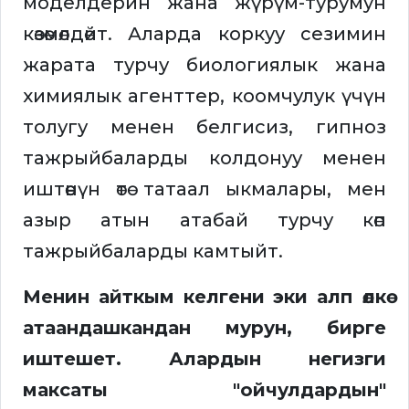
моделдерин жана жүрүм-турумун
көзөмөлдөйт. Аларда коркуу сезимин
жарата турчу биологиялык жана
химиялык агенттер, коомчулук үчүн
толугу менен белгисиз, гипноз
тажрыйбаларды колдонуу менен
иштөөнүн өтө татаал ыкмалары, мен
азыр атын атабай турчу көп
тажрыйбаларды камтыйт.
Менин айткым келгени эки алп өлкө
атаандашкандан мурун, бирге
иштешет. Алардын негизги
максаты "ойчулдардын"