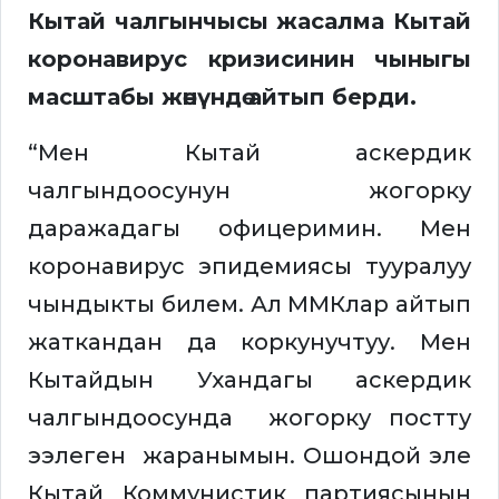
Кытай чалгынчысы жасалма Кытай
коронавирус кризисинин чыныгы
масштабы жөнүндө айтып берди.
“Мен Кытай аскердик
чалгындоосунун жогорку
даражадагы офицеримин. Мен
коронавирус эпидемиясы тууралуу
чындыкты билем. Ал ММКлар айтып
жаткандан да коркунучтуу. Мен
Кытайдын Ухандагы аскердик
чалгындоосунда жогорку постту
ээлеген жаранымын. Ошондой эле
Кытай Коммунистик партиясынын