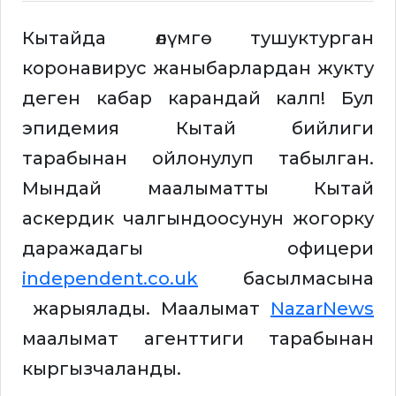
Кытайда өлүмгө тушуктурган
коронавирус жаныбарлардан жукту
деген кабар карандай калп! Бул
эпидемия Кытай бийлиги
тарабынан ойлонулуп табылган.
Мындай маалыматты Кытай
аскердик чалгындоосунун жогорку
даражадагы офицери
independent.co.uk
басылмасына
жарыялады. Маалымат
NazarNews
маалымат агенттиги тарабынан
кыргызчаланды.