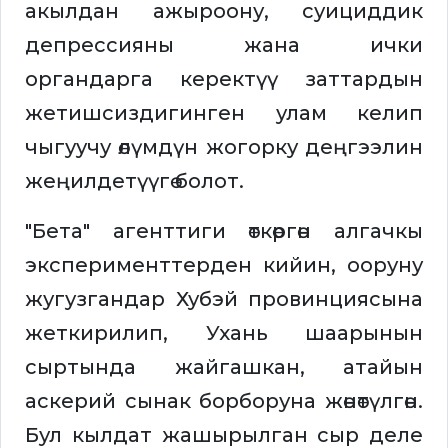
акылдан ажыроону, суициддик
депрессияны жана ички
органдарга керектүү заттардын
жетишсиздигинген улам келип
чыгуучу өлүмдүн жогорку деңгээлин
жеңилдетүүгө болот.
"Бета" агенттиги өткөргөн алгачкы
эксперименттерден кийин, ооруну
жугузгандар Хубэй провинциясына
жеткирилип, Ухань шаарынын
сыртында жайгашкан, атайын
аскерий сынак борборуна жөнөтүлгөн.
Бул кылдат жашырылган сыр деле