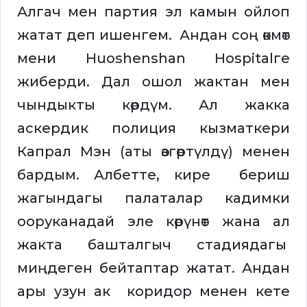
Алгач мен партия эл камын ойлоп
жатат деп ишенгем. Андан соң өкмөт
мени Huoshenshan Hospitalге
жиберди. Дал ошол жактан мен
чындыкты көрдүм. Ал жакка
аскердик полиция кызматкери
Капрал Мэн (аты өзгөртүлдү) менен
бардым. Албетте, кире бериш
жагындагы палаталар кадимки
ооруканадай эле көрүнөт жана ал
жакта башталгыч стадиядагы
миңдеген бейтаптар жатат. Андан
ары узун ак коридор менен кете