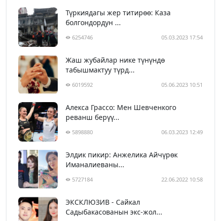
Түркиядагы жер титирөө: Каза
болгондордун ...
6254746
05.03.2023 17:54
Жаш жубайлар нике түнүндө
табышмактуу түрд...
6019592
05.06.2023 10:51
Алекса Грассо: Мен Шевченкого
реванш берүү...
5898880
06.03.2023 12:49
Элдик пикир: Анжелика Айчүрөк
Иманалиеваны...
5727184
22.06.2022 10:58
ЭКСКЛЮЗИВ - Сайкал
Садыбакасованын экс-жол...