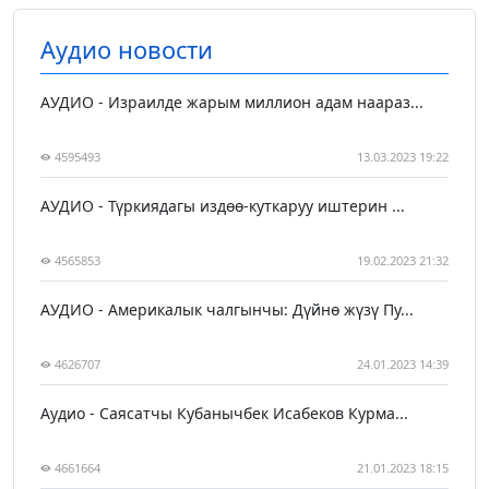
Аудио новости
АУДИО - Израилде жарым миллион адам наараз...
4595493
13.03.2023 19:22
АУДИО - Түркиядагы издөө-куткаруу иштерин ...
4565853
19.02.2023 21:32
АУДИО - Америкалык чалгынчы: Дүйнө жүзү Пу...
4626707
24.01.2023 14:39
Аудио - Саясатчы Кубанычбек Исабеков Курма...
4661664
21.01.2023 18:15