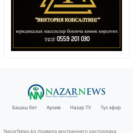
Башкы бет
Архив
Назар TV
Түз эфир
NazarNews.kg правила внутреннего распорядка