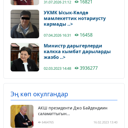
16821
31.07.2026 21:12
УКМК Ысык-Көлдө
мамлекеттик нотариусту
кармады ..>
16458
07.04.2026 16:31
Министр дарыгерлерди
калкка кымбат дарыларды
жазбо ..>
3936277
02.03.2023 14:48
Эң көп окулгандар
АКШ президенти Джо Байдендиин
саламаттыгын...
6464765
16.02.2023 13:40