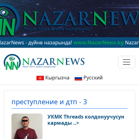
News - дүйнө назарында!
www.NazarNews.kg
NazarNews
Кыргызча
Русский
преступление и дтп - 3
УКМК Threads колдонуучусун
кармады ..>