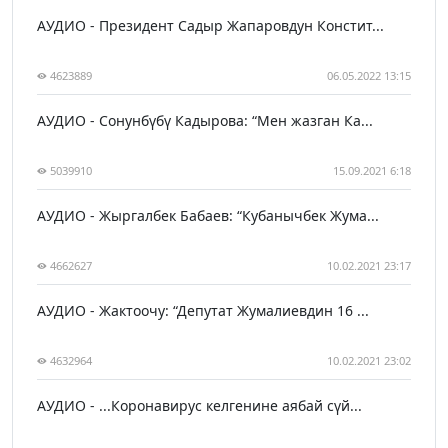
АУДИО - Президент Садыр Жапаровдун Констит...
4623889
06.05.2022 13:15
АУДИО - Сонунбүбү Кадырова: “Мен жазган Ка...
5039910
15.09.2021 6:18
АУДИО - Жыргалбек Бабаев: “Кубанычбек Жума...
4662627
10.02.2021 23:17
АУДИО - Жактоочу: “Депутат Жумалиевдин 16 ...
4632964
10.02.2021 23:02
АУДИО - ...Коронавирус келгенине аябай сүй...