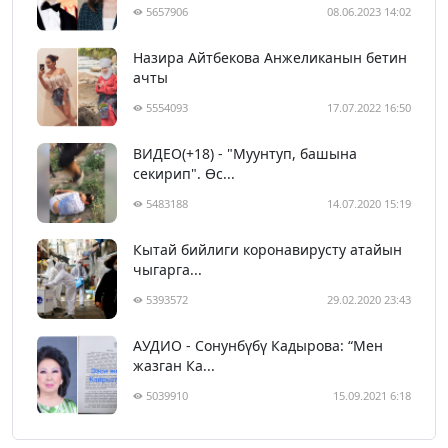
5657906
08.06.2023 14:02
Назира Айтбекова Анжеликанын бетин
ачты
5554093
17.07.2022 16:50
ВИДЕО(+18) - "Муунтуп, башына
секирип". Өс...
5483188
14.07.2020 15:19
Кытай бийлиги коронавирусту атайын
чыгарга...
5393572
29.02.2020 23:43
АУДИО - Сонунбүбү Кадырова: “Мен
жазган Ка...
5039910
15.09.2021 6:18