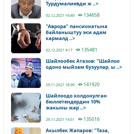
Турдумалиевди ж ..>
134658
02.12.2021 16:40
"Аврора" пансионатына
байланыштуу эки адам
кармалд ..>
135481
02.12.2021 4:17
Шайлообек Атазов: "Шайлоо
одоно мыйзам бузуулар, ы ..>
141920
29.11.2021 18:39
Шайлоодо колдонулган
бюллетендердин 10%
жакыны жар ..>
135016
29.11.2021 14:51
Акылбек Жапаров: "Таза,