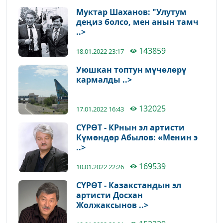
Муктар Шаханов: "Улутум
деңиз болсо, мен анын тамч
..>
143859
18.01.2022 23:17
Уюшкан топтун мүчөлөрү
кармалды ..>
132025
17.01.2022 16:43
СҮРӨТ - КРнын эл артисти
Күмөндөр Абылов: «Менин э
..>
169539
10.01.2022 22:26
СҮРӨТ - Казакстандын эл
артисти Досхан
Жолжаксынов ..>