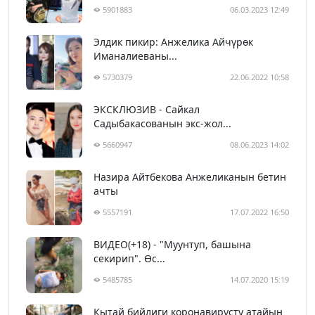
5901883
06.03.2023 12:49
Элдик пикир: Анжелика Айчүрөк
Иманалиеваны...
5730379
22.06.2022 10:58
ЭКСКЛЮЗИВ - Сайкал
Садыбакасованын экс-жол...
5660947
08.06.2023 14:02
Назира Айтбекова Анжеликанын бетин
ачты
5557191
17.07.2022 16:50
ВИДЕО(+18) - "Муунтуп, башына
секирип". Өс...
5485785
14.07.2020 15:19
Кытай бийлиги коронавирусту атайын