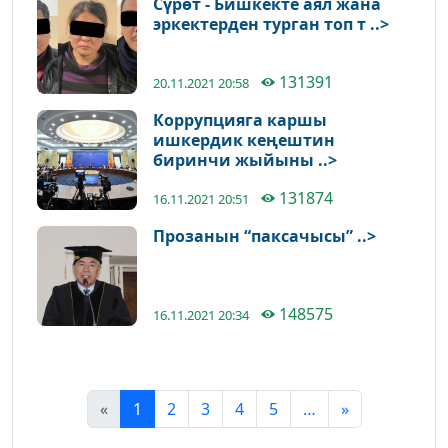
Сүрөт - Бишкекте аял жана
эркектерден турган топ т ..>
131391
20.11.2021 20:58
Коррупцияга каршы
ишкердик кеңештин
биринчи жыйыны ..>
131874
16.11.2021 20:51
Прозанын “паксачысы” ..>
148575
16.11.2021 20:34
«
1
2
3
4
5
…
»