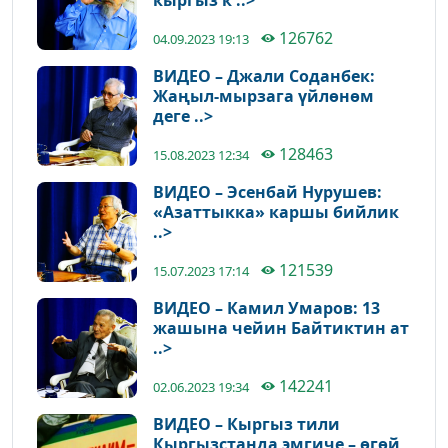
кыргыз к ..>
126762
04.09.2023 19:13
ВИДЕО – Джали Соданбек:
Жаңыл-мырзага үйлөнөм
деге ..>
128463
15.08.2023 12:34
ВИДЕО – Эсенбай Нурушев:
«Азаттыкка» каршы бийлик
..>
121539
15.07.2023 17:14
ВИДЕО – Камил Умаров: 13
жашына чейин Байтиктин ат
..>
142241
02.06.2023 19:34
ВИДЕО – Кыргыз тили
Кыргызстанда эмгиче – өгөй