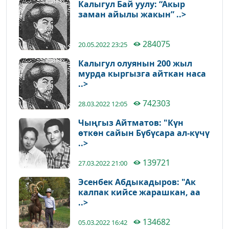
Калыгул Бай уулу: “Акыр
заман айылы жакын” ..>
284075
20.05.2022 23:25
Калыгул олуянын 200 жыл
мурда кыргызга айткан наса
..>
742303
28.03.2022 12:05
Чыңгыз Айтматов: "Күн
өткөн сайын Бүбүсара ал-күчү
..>
139721
27.03.2022 21:00
Эсенбек Абдыкадыров: "Ак
калпак кийсе жарашкан, аа
..>
134682
05.03.2022 16:42