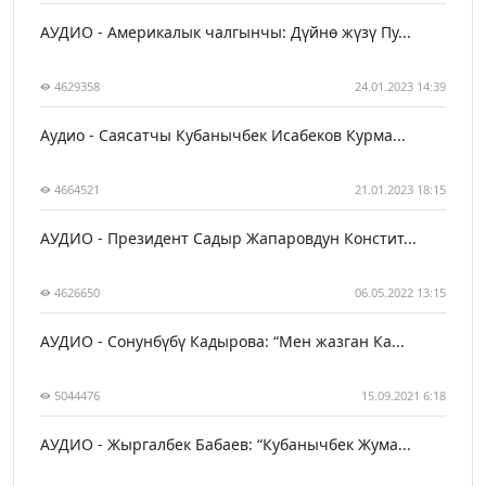
АУДИО - Америкалык чалгынчы: Дүйнө жүзү Пу...
4629358
24.01.2023 14:39
Аудио - Саясатчы Кубанычбек Исабеков Курма...
4664521
21.01.2023 18:15
АУДИО - Президент Садыр Жапаровдун Констит...
4626650
06.05.2022 13:15
АУДИО - Сонунбүбү Кадырова: “Мен жазган Ка...
5044476
15.09.2021 6:18
АУДИО - Жыргалбек Бабаев: “Кубанычбек Жума...