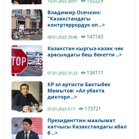
152229
10.01.2022 20:01
Владимир Осечкин:
"Казакстандагы
контртеррордук оп ..>
147143
08.01.2022 20:48
Казакстан кыргыз-казак чек
арасындагы беш бекетти ..>
134111
07.01.2022 21:23
КР эл артисти Бактыбек
Мамытов: «Ал убакта
дикторл ..>
173721
07.01.2022 0:17
Президенттин маалымат
катчысы Казакстандагы абал
б ..>