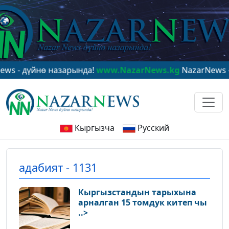
ө назарында!
www.NazarNews.kg
NazarNews - в центре
Кыргызча
Русский
адабият - 1131
Кыргызстандын тарыхына
арналган 15 томдук китеп чы
..>