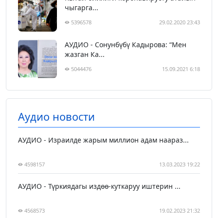
чыгарга...
5396578
29.02.2020 23:43
АУДИО - Сонунбүбү Кадырова: “Мен
жазган Ка...
5044476
15.09.2021 6:18
Аудио новости
АУДИО - Израилде жарым миллион адам наараз...
4598157
13.03.2023 19:22
АУДИО - Түркиядагы издөө-куткаруу иштерин ...
4568573
19.02.2023 21:32