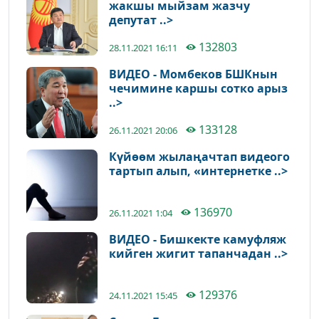
жакшы мыйзам жазчу
депутат ..>
132803
28.11.2021 16:11
ВИДЕО - Момбеков БШКнын
чечимине каршы сотко арыз
..>
133128
26.11.2021 20:06
Күйөөм жылаңачтап видеого
тартып алып, «интернетке ..>
136970
26.11.2021 1:04
ВИДЕО - Бишкекте камуфляж
кийген жигит тапанчадан ..>
129376
24.11.2021 15:45