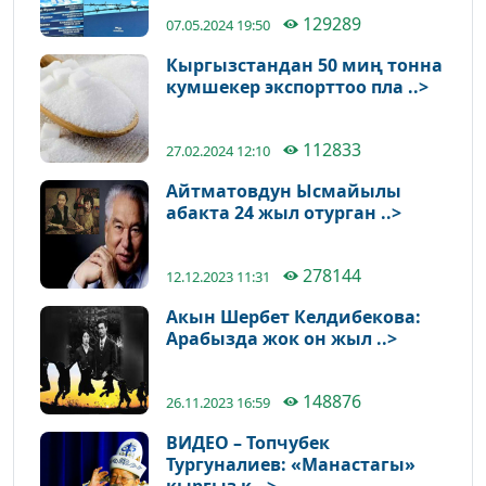
129289
07.05.2024 19:50
Кыргызстандан 50 миң тонна
кумшекер экспорттоо пла ..>
112833
27.02.2024 12:10
Айтматовдун Ысмайылы
абакта 24 жыл отурган ..>
278144
12.12.2023 11:31
Акын Шербет Келдибекова:
Арабызда жок он жыл ..>
148876
26.11.2023 16:59
ВИДЕО – Топчубек
Тургуналиев: «Манастагы»