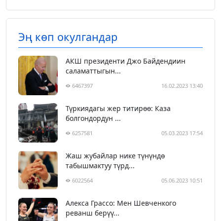
Эң көп окулгандар
АКШ президенти Джо Байдендиин
саламаттыгын...
6467397
16.02.2023 13:40
Түркиядагы жер титирөө: Каза
болгондордун ...
6257581
05.03.2023 17:54
Жаш жубайлар нике түнүндө
табышмактуу түрд...
6022564
05.06.2023 10:51
Алекса Грассо: Мен Шевченкого
реванш берүү...