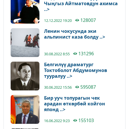
Чыңгыз Айтматовдун ахимса
..>
128007
12.12.2022 19:20
Ленин чокусунда эки
альпинист каза болду ..>
131296
30.08.2022 8:55
Белгилүү драматург
Токтоболот Абдумомунов
тууралуу ..>
595087
30.06.2022 15:56
Бир ууч топурагын чек
арадан өткөрбөй койгон
японд ..>
155103
16.06.2022 9:23