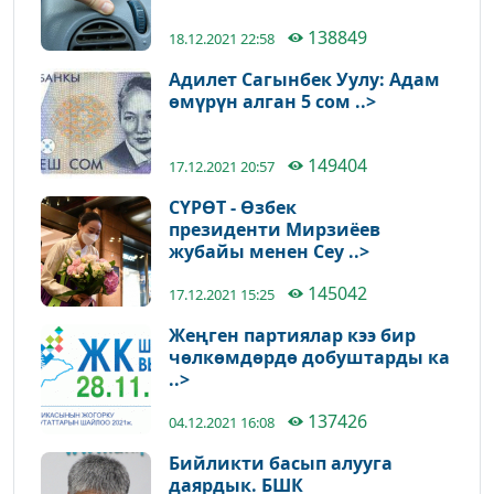
138849
18.12.2021 22:58
Адилет Сагынбек Уулу: Адам
өмүрүн алган 5 сом ..>
149404
17.12.2021 20:57
СҮРӨТ - Өзбек
президенти Мирзиёев
жубайы менен Сеу ..>
145042
17.12.2021 15:25
Жеңген партиялар кээ бир
чөлкөмдөрдө добуштарды ка
..>
137426
04.12.2021 16:08
Бийликти басып алууга
даярдык. БШК