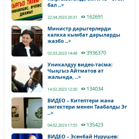
бал ..>
162691
22.04.2023 20:31
Министр дарыгерлерди
калкка кымбат дарыларды
жазбо ..>
3936370
02.03.2023 14:48
Уникалдуу видео-тасма:
Чыңгыз Айтматов ат
жалында, ..>
134034
14.02.2023 12:30
ВИДЕО – Китептери жана
эмгектери менен Таабалды Эг
..>
135423
04.02.2023 17:55
ВИДЕО – Эсенбай Нурушев: