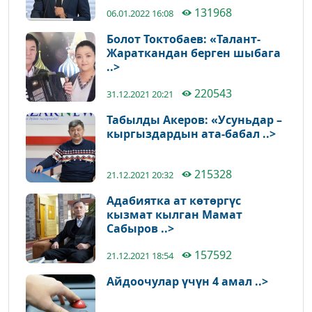
131968
06.01.2022 16:08
Болот Токтобаев: «Талант-
Жараткандан берген шыбага
..>
220543
31.12.2021 20:21
Табылды Акеров: «Усуньдар –
кыргыздардын ата-бабал ..>
215328
21.12.2021 20:32
Адабиятка ат көтөргүс
кызмат кылган Мамат
Сабыров ..>
157592
21.12.2021 18:54
Айдоочулар үчүн 4 амал ..>