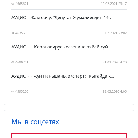
4665621
10.02.2021 23:17
АУДИО - Жактоочу: “Депутат Жумалиевдин 16 ...
4635655
10.02.2021 23:02
АУДИО - ...Коронавирус келгенине аябай сүй...
4690741
31.03.2020 4:20
АУДИО - Чжун Наньшань, эксперт: “Кытайда к...
4595226
28.03.2020 4:05
Мы в соцсетях