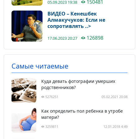
150481
05.09.2023 19:38
ВИДЕО – Кенешбек
Алмакучуков: Если не
сопротивлять ..>
126898
17.06.2023 20:27
Самые читаемые
Куда девать фотографии умерших
родственников?
5276251
05.02.2021 20:08
Как определить пол ребенка в утробе
матери?
3259811
12.01.2018 4:49