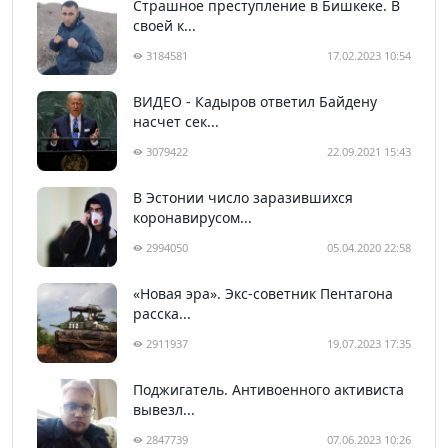
Страшное преступление в Бишкеке. В
своей к...
3184581
17.02.2023 10:54
ВИДЕО - Кадыров ответил Байдену
насчет сек...
3079422
22.09.2021 15:43
В Эстонии число заразившихся
коронавирусом...
2994050
05.04.2020 22:58
«Новая эра». Экс-советник Пентагона
расска...
2911937
19.07.2023 17:35
Поджигатель. Антивоенного активиста
вывезл...
2847739
07.06.2023 10:26