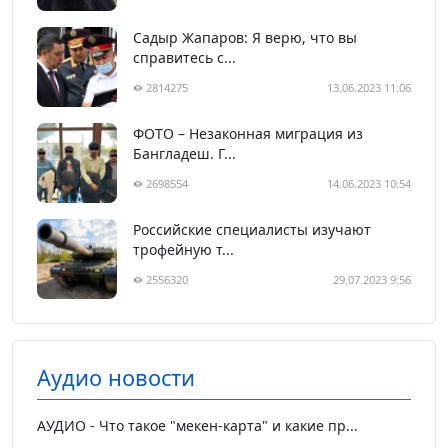
Садыр Жапаров: Я верю, что вы
справитесь с...
2814275
13.06.2023 11:06
ФОТО – Незаконная миграция из
Бангладеш. Г...
2698554
14.06.2023 10:54
Российские специалисты изучают
трофейную т...
2556320
29.07.2023 9:56
Аудио новости
АУДИО - Что такое "мекен-карта" и какие пр...