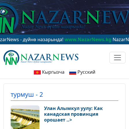
News - дүйнө назарында!
www.NazarNews.kg
NazarNews
Кыргызча
Русский
турмуш - 2
Улан Алымкул уулу: Как
канадская провинция
орошает ..>