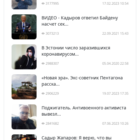
3177995
17.02.2023 10:54
ВИДЕО - Кадыров ответил Байдену
насчет сек...
3073213
22.09.2021 15:43
В Эстонии число заразившихся
коронавирусом...
2988307
05.04.2020 22:58
«Новая эра». Экс-советник Пентагона
расска...
2906229
19.07.2023 17:35
Поджигатель. Антивоенного активиста
вывезл...
2841682
07.06.2023 10:26
Садыр Жапаров: Я верю, что вы