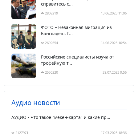
справитесь с...
2808219
13.06.2023 11:06
ФОТО – Незаконная миграция из
Бангладеш. Г...
2692654
14.06.2023 10:54
Российские специалисты изучают
трофейную т...
2550220
29.07.2023 9:56
Аудио новости
АУДИО - Что такое "мекен-карта" и какие пр...
2127971
17.03.2023 18:36