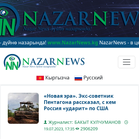
ө назарында!
www.NazarNews.kg
NazarNews - в центре
Кыргызча
Русский
«Новая эра». Экс-советник
Пентагона рассказал, с кем
Россия «ударит» по США
Журналист: БАКЫТ КУЛЧУМАНОВ
2906209
19.07.2023, 17:35