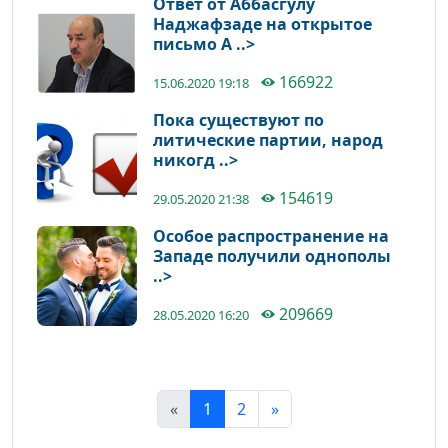
Ответ от Аббасгулу
Наджафзаде на открытое
письмо А ..>
166922
15.06.2020 19:18
Пока существуют по
литические партии, народ
никогд ..>
154619
29.05.2020 21:38
Особое распространение на
Западе получили однополы
..>
209669
28.05.2020 16:20
«
1
2
»