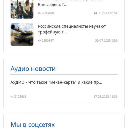
Бангладеш. Г...
2693480
14.06.2023 10:54
Российские специалисты изучают
трофейную т...
2550847
29.07.2023 9:56
Аудио новости
АУДИО - Что такое "мекен-карта" и какие пр...
2128863
17.03.2023 18:36
Мы в соцсетях