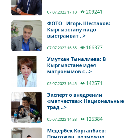
209241
07.07.2023 17:10
ФОТО - Игорь Шестаков:
Кыргызстану надо
выстраиват ..>
166377
07.07.2023 16:55
Умутхан Тыналиева: В
Кыргызстане идея
матронимов с ..>
142571
05.07.2023 16:45
Эксперт о внедрении
«матчества»: Национальные
трад ..>
125384
05.07.2023 14:33
Медербек Корганбаев:
Пригожин, возможно,