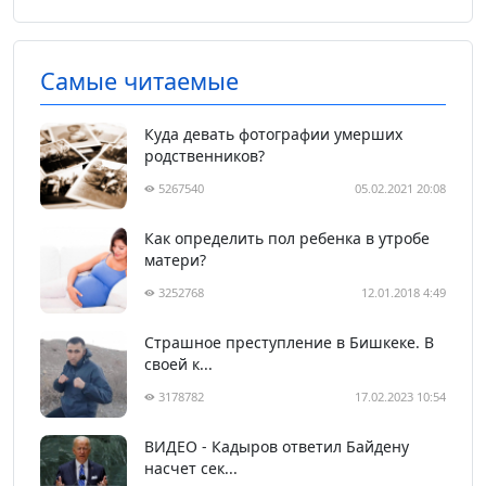
Самые читаемые
Куда девать фотографии умерших
родственников?
5267540
05.02.2021 20:08
Как определить пол ребенка в утробе
матери?
3252768
12.01.2018 4:49
Страшное преступление в Бишкеке. В
своей к...
3178782
17.02.2023 10:54
ВИДЕО - Кадыров ответил Байдену
насчет сек...