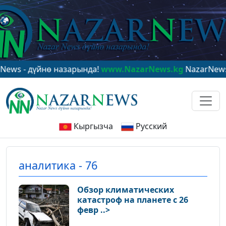
йнө назарында!
www.NazarNews.kg
NazarNews - в цент
Кыргызча
Русский
аналитика - 76
Обзор климатических
катастроф на планете с 26
февр ..>