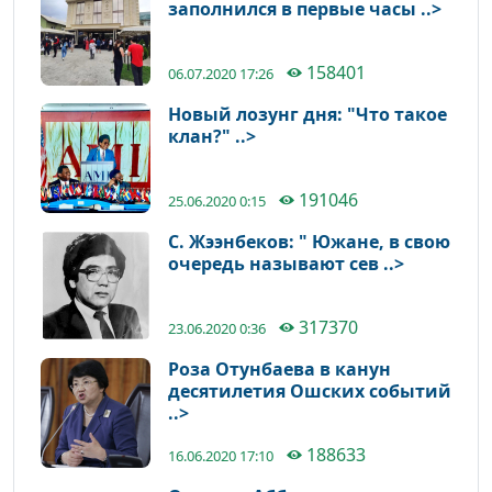
заполнился в первые часы ..>
158401
06.07.2020 17:26
Новый лозунг дня: "Что такое
клан?" ..>
191046
25.06.2020 0:15
С. Жээнбеков: " Южане, в свою
очередь называют сев ..>
317370
23.06.2020 0:36
Роза Отунбаева в канун
десятилетия Ошских событий
..>
188633
16.06.2020 17:10