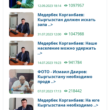
1097957
12.09.2023 18:14
Медербек Корганбаев:
Кыргызстан должен искать
запа ..>
1047988
31.07.2023 12:00
Медербек Корганбаев: Наше
население можно удержать
..>
941784
14.07.2023 19:23
ФОТО - Исмаил Даиров:
Кыргызстану необходимо
продв ..>
218442
07.07.2023 17:13
Медербек Корганбаев: На юге
Кыргызстана необходимо ..>