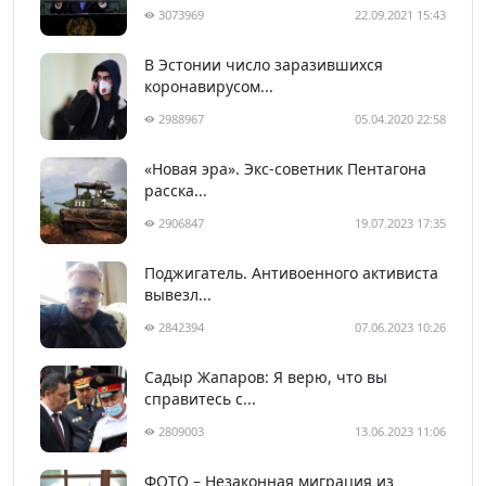
3073969
22.09.2021 15:43
В Эстонии число заразившихся
коронавирусом...
2988967
05.04.2020 22:58
«Новая эра». Экс-советник Пентагона
расска...
2906847
19.07.2023 17:35
Поджигатель. Антивоенного активиста
вывезл...
2842394
07.06.2023 10:26
Садыр Жапаров: Я верю, что вы
справитесь с...
2809003
13.06.2023 11:06
ФОТО – Незаконная миграция из