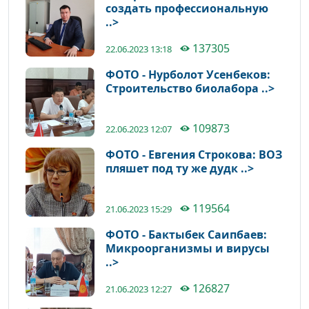
создать профессиональную
..>
137305
22.06.2023 13:18
ФОТО - Нурболот Усенбеков:
Строительство биолабора ..>
109873
22.06.2023 12:07
ФОТО - Евгения Строкова: ВОЗ
пляшет под ту же дудк ..>
119564
21.06.2023 15:29
ФОТО - Бактыбек Саипбаев:
Микроорганизмы и вирусы
..>
126827
21.06.2023 12:27