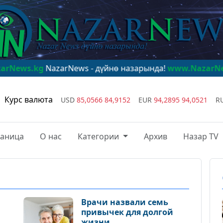
arNews - дүйнө назарында!
www.NazarNews.kg
NazarNe
Курс валюта
USD
85,0566
84,9152
EUR
94,2895
94,0521
R
раница
О нас
Категории
Архив
Назар TV
Врачи назвали семь
привычек для долгой
жизни