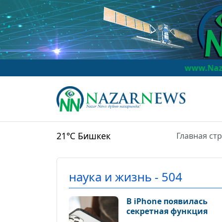
www.NazarNews.kg
Naz
21°C
Бишкек
Главная ст
наука и жизнь - 504
В iPhone появилась
секретная функция