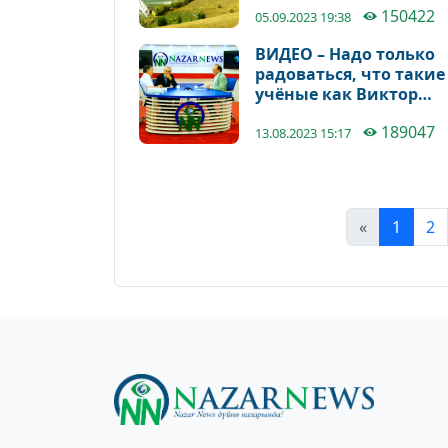
150422
05.09.2023 19:38
ВИДЕО – Надо только
радоваться, что такие
учёные как Виктор
Козодой исследуют
189047
кыргызскую историю
13.08.2023 15:17
«
1
2