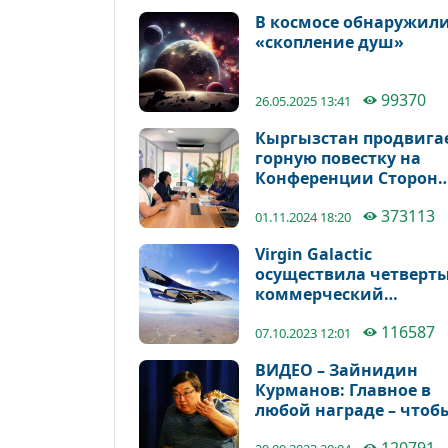
реаниматологов
В космосе обнаружил
«скопление душ»
99370
26.05.2025 13:41
Кыргызстан продвига
горную повестку на
Конференции Сторон
Конвенции ООН о
373113
биологическом
01.11.2024 18:20
разнообразии (КБР) в
Virgin Galactic
Колумбии
осуществила четверт
коммерческий
суборбитальный поле
116587
07.10.2023 12:01
ВИДЕО – Зайнидин
Курманов: Главное в
любой награде – чтоб
никто не насмехался 