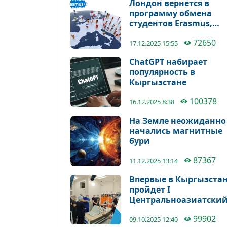
Лондон вернется в
программу обмена
студентов Erasmus,
пишет Telegraph
72650
17.12.2025 15:55
ChatGPT набирает
популярность в
Кыргызстане
100378
16.12.2025 8:38
На Земле неожиданно
начались магнитные
бури
87367
11.12.2025 13:14
Впервые в Кыргызста
пройдет I
Центральноазиатски
конгресс
99902
анестезиологов-
09.10.2025 12:40