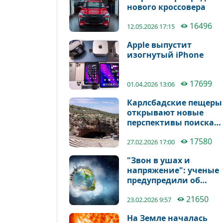
нового кроссовера
16496
12.05.2026 17:15
Apple выпустит
изогнутый iPhone
17699
01.04.2026 13:06
Карлсбадские пещеры
открывают новые
перспективы поиска
внеземной жизни
17580
27.02.2026 17:00
"Звон в ушах и
напряжение": ученые
предупредили об
опасном явлении на
21650
Земле
23.02.2026 9:57
На Земле началась