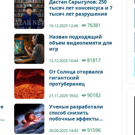
Дастан Сарыгулов: 250
тысяч лет консенсуса и 7
тысяч лет разрушения
76381
16.12.2025 12:46
Назван подходящий
объем видеопамяти для
игр
81817
12.12.2025 10:44
От Солнца оторвался
гигантский
протуберанец
90182
21.11.2025 18:02
не
Ученые разработали
способ снизить
й
побочные эффекты
лечения рака
91596
30.09.2025 14:43