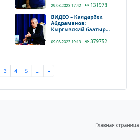
131978
прежних кыргызских
29.08.2023 17:42
государств
ВИДЕО – Калдарбек
Абдраманов:
Кыргызский баатыр
Абакан поехал в XVII
379752
веке в Сибирь помогать
09.08.2023 19:19
князю Эренеку и погиб
там вместе с ним
3
4
5
…
»
Главная страница