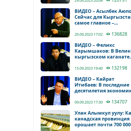
120791
награждённым
29.09.2023 20:04
ВИДЕО – Асылбек Аюпо
Сейчас для Кыргызста
самое главное –
энергетическая и
136828
продовольственная
20.09.2023 17:02
безопасность
ВИДЕО – Феликс
Карымшаков: В Вели
кыргызском каганате
производилась
132198
углеродистая сталь
15.09.2023 19:40
ВИДЕО – Кайрат
Итибаев: В последние
десятилетия экономи
Кыргызстана постоян
134707
отбрасывается назад
09.09.2023 17:30
Улан Алымкул уулу: К
канадская провинция
орошает почти 700 000
гектаров земли