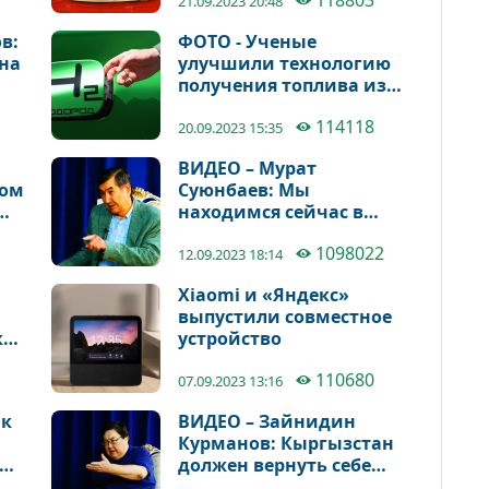
118803
времени и оружие, и
21.09.2023 20:48
доспехи
в:
ФОТО - Ученые
на
улучшили технологию
получения топлива из
отходов
114118
20.09.2023 15:35
ВИДЕО – Мурат
ком
Суюнбаев: Мы
находимся сейчас в
начале этапа
1098022
«Кыргызстан 3.0»
12.09.2023 18:14
Xiaomi и «Яндекс»
выпустили совместное
ка
устройство
но
110680
07.09.2023 13:16
ак
ВИДЕО – Зайнидин
Курманов: Кыргызстан
должен вернуть себе
достоинство и величие