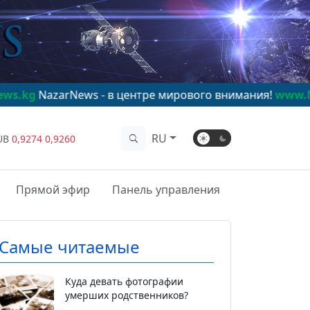
ws - в центре мирового внимания!
www.NazarNews.kg
RU
UB
0,9274
0,9260
Прямой эфир
Панель управления
Самые читаемые
Куда девать фотографии
умерших родственников?