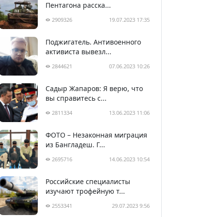
Пентагона расска...
2909326
19.07.2023 17:35
Поджигатель. Антивоенного
активиста вывезл...
2844621
07.06.2023 10:26
Садыр Жапаров: Я верю, что
вы справитесь с...
2811334
13.06.2023 11:06
ФОТО – Незаконная миграция
из Бангладеш. Г...
2695716
14.06.2023 10:54
Российские специалисты
изучают трофейную т...
2553341
29.07.2023 9:56