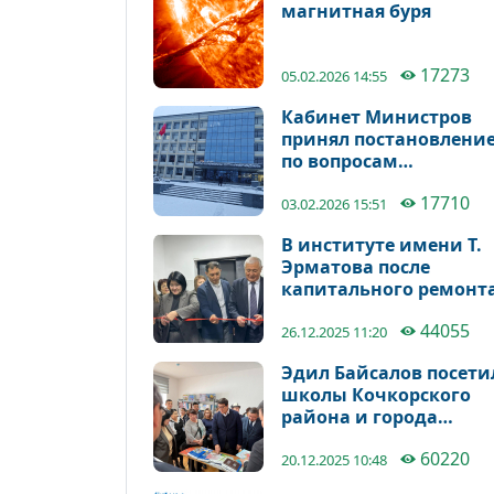
магнитная буря
17273
05.02.2026 14:55
Кабинет Министров
принял постановлени
по вопросам
деятельности
17710
Национальной
03.02.2026 15:51
академии наук
В институте имени Т.
Кыргызской Республи
Эрматова после
капитального ремонт
открыли студенческое
44055
общежитие
26.12.2025 11:20
Эдил Байсалов посети
школы Кочкорского
района и города
Балыкчы
60220
20.12.2025 10:48