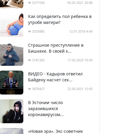
5271556
05.02.2021 20:08
Как определить пол ребенка в
утробе матери?
3255985
12.01.2018 4:49
Страшное преступление в
Бишкеке. В своей к...
3181262
17.02.2023 10:54
ВИДЕО - Кадыров ответил
Байдену насчет сек...
3076427
22.09.2021 15:43
В Эстонии число
2991346
05.04.2020 22:58
заразившихся
коронавирусом...
«Новая эра». Экс-советник