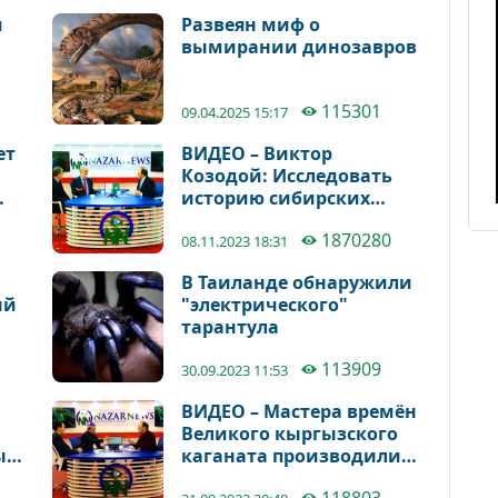
и
Развеян миф о
вымирании динозавров
115301
09.04.2025 15:17
ет
ВИДЕО – Виктор
Козодой: Исследовать
историю сибирских
кыргызов в одиночку
1870280
как-то не совсем
08.11.2023 18:31
сподручно
В Таиланде обнаружили
ый
"электрического"
тарантула
т
113909
30.09.2023 11:53
ВИДЕО – Мастера времён
Великого кыргызского
ы
каганата производили
над
современное для того