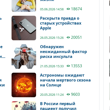
18674
05.06.2026 14:58
ь
Раскрыта правда о
старых устройствах
Apple
20051
26.05.2026 15:26
е
Обнаружен
неожиданный фактор
и
риска инсульта
13553
21.05.2026 15:33
Астрономы ожидают
и
начала мертвого сезона
ки
на Солнце
9603
20.05.2026 11:24
В России первый
пациент получил