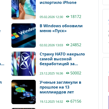
испортило iPhone
18172
05.02.2026 12:30
В Windows обновили
е
меню «Пуск»
24852
02.02.2026 13:03
Страну НАТО накрыло
ки
самой высокой
а
безработицей за
десятилетия
50002
23.12.2025 16:36
л
Ученые заглянули в
прошлое на 13
миллиардов лет
67156
19.12.2025 14:32