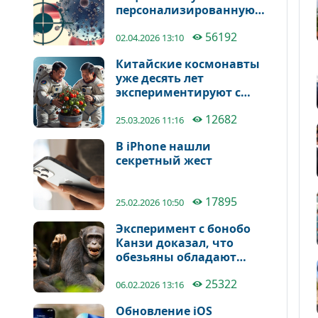
персонализированную
мРНК-вакцину для
56192
лечения рака
02.04.2026 13:10
Китайские космонавты
уже десять лет
экспериментируют с
выращиванием овощей
12682
на орбите
25.03.2026 11:16
В iPhone нашли
секретный жест
17895
25.02.2026 10:50
Эксперимент с бонобо
Канзи доказал, что
обезьяны обладают
воображением
25322
06.02.2026 13:16
Обновление iOS