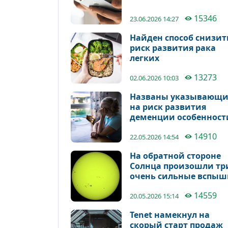
15346
23.06.2026 14:27
Найден способ снизит
риск развития рака
легких
13273
02.06.2026 10:03
Названы указывающи
на риск развития
деменции особенност
речи
14910
22.05.2026 14:54
На обратной стороне
Солнца произошли тр
очень сильные вспыш
14559
20.05.2026 15:14
Tenet намекнул на
скорый старт продаж