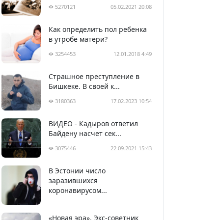
5270121
05.02.2021 20:08
Как определить пол ребенка
в утробе матери?
3254453
12.01.2018 4:49
Страшное преступление в
Бишкеке. В своей к...
3180363
17.02.2023 10:54
ВИДЕО - Кадыров ответил
Байдену насчет сек...
3075446
22.09.2021 15:43
В Эстонии число
2990377
05.04.2020 22:58
заразившихся
коронавирусом...
«Новая эра». Экс-советник