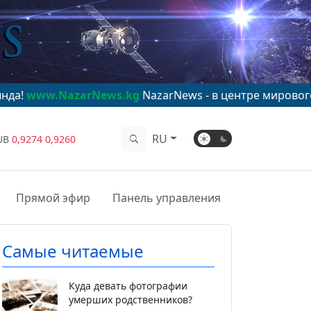
zarNews.kg
NazarNews - в центре мирового внимания!
RU
UB
0,9274
0,9260
Прямой эфир
Панель управления
Самые читаемые
Куда девать фотографии
умерших родственников?