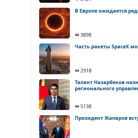
В Европе ожидается ре
3898
Часть ракеты SpaceX мо
2918
Талант Назарбеков наз
регионального управле
5138
Президент Жапаров вс