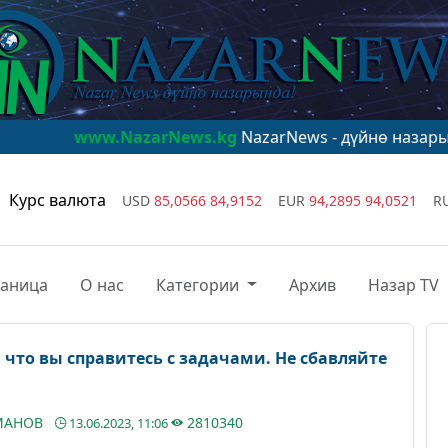
.NazarNews.kg
NazarNews - дүйнө назарында!
www.Na
Курс валюта
USD
85,0566
84,9152
EUR
94,2895
94,0521
R
раница
О нас
Категории
Архив
Назар TV
 что вы справитесь с задачами. Не сбавляйте
УМАНОВ
2810340
13.06.2023, 11:06