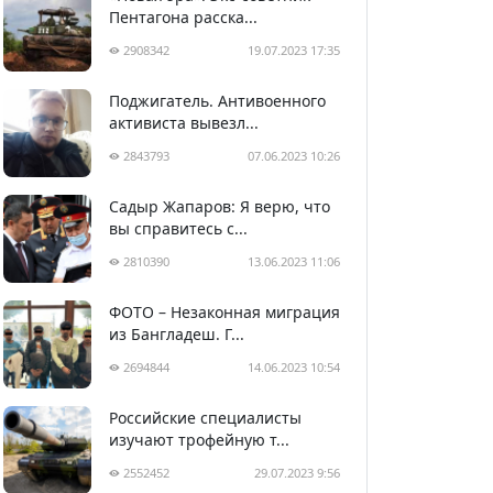
Пентагона расска...
2908342
19.07.2023 17:35
Поджигатель. Антивоенного
активиста вывезл...
2843793
07.06.2023 10:26
Садыр Жапаров: Я верю, что
вы справитесь с...
2810390
13.06.2023 11:06
ФОТО – Незаконная миграция
из Бангладеш. Г...
2694844
14.06.2023 10:54
Российские специалисты
изучают трофейную т...
2552452
29.07.2023 9:56