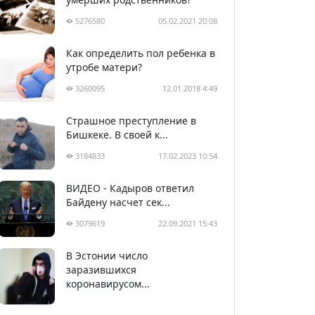
5276580
05.02.2021 20:08
Как определить пол ребенка в
утробе матери?
3260095
12.01.2018 4:49
Страшное преступление в
Бишкеке. В своей к...
3184833
17.02.2023 10:54
ВИДЕО - Кадыров ответил
Байдену насчет сек...
3079619
22.09.2021 15:43
В Эстонии число
2994427
05.04.2020 22:58
заразившихся
коронавирусом...