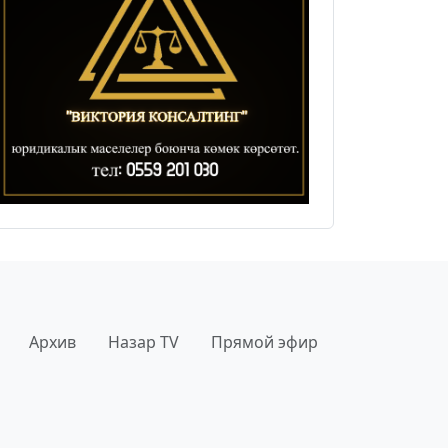
Архив
Назар TV
Прямой эфир