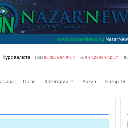
www.NazarNews.kg
NazarNews - дүйнө
Курс валюта
USD
85,0566
84,9152
EUR
94,2895
94,0521
R
раница
О нас
Категории
Архив
Назар TV