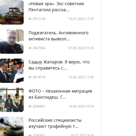
«Новая эра». Экс-советник
Пентагона расска...
2912140
19.07.2023 17:35
Поджигатель. Антивоенного
активиста вывезл...
2847904
07.06.2023 10:26
Садыр Жапаров: Я верю, что
вы справитесь с...
2814519
13.06.2023 11:06
ФОТО – Незаконная миграция
из Бангладеш. Г...
2698901
14.06.2023 10:54
Российские специалисты
изучают трофейную т...
2556561
29.07.2023 9:56