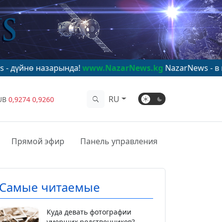
 назарында!
www.NazarNews.kg
NazarNews - в центре 
RU
UB
0,9274
0,9260
Прямой эфир
Панель управления
Самые читаемые
Куда девать фотографии
умерших родственников?