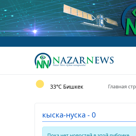
33°C
Бишкек
Главная ст
кыска-нуска - 0
Пока нет новостей в этой рубрике.