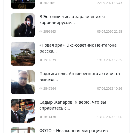
3079181
22.09.2021 15:43
В Эстонии число заразившихся
коронавирусом...
2993963
05.04.2020 22:58
«Новая эра». Экс-советник Пентагона
расска...
2911679
19.07.2023 17:35
Поджигатель. Антивоенного активиста
вывезл...
2847564
07.06.2023 10:26
Садыр Жапаров: Я верю, что вы
справитесь с...
2814138
13.06.2023 11:06
ФОТО – Незаконная миграция из