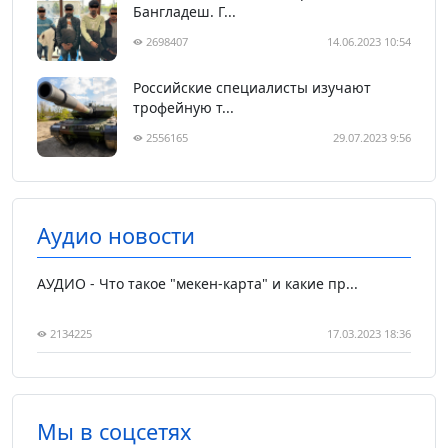
Бангладеш. Г...
2698407
14.06.2023 10:54
Российские специалисты изучают
трофейную т...
2556165
29.07.2023 9:56
Аудио новости
АУДИО - Что такое "мекен-карта" и какие пр...
2134225
17.03.2023 18:36
Мы в соцсетях