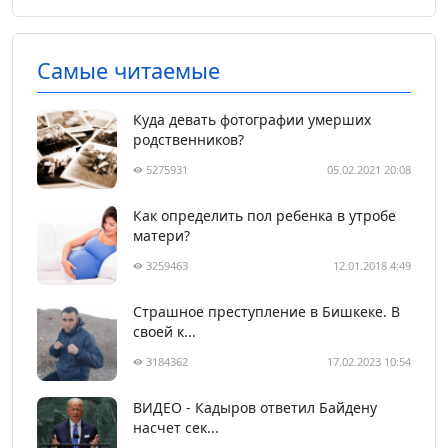
Самые читаемые
Куда девать фотографии умерших
родственников?
5275931
05.02.2021 20:08
Как определить пол ребенка в утробе
матери?
3259463
12.01.2018 4:49
Страшное преступление в Бишкеке. В
своей к...
3184362
17.02.2023 10:54
ВИДЕО - Кадыров ответил Байдену
насчет сек...