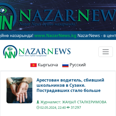
 назарында!
www.NazarNews.kg
NazarNews - в центре 
Кыргызча
Русский
Арестован водитель, сбивший
школьников в Сузаке.
Пострадавших стало больше
Журналист: ЖАҢЫЛ СТАЛКЕРИМОВА
31297
02.05.2024, 22:40