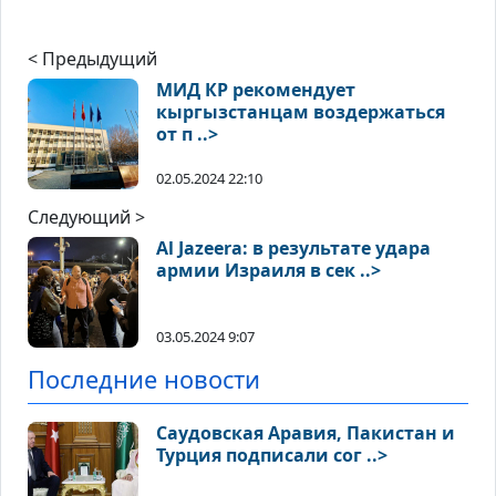
< Предыдущий
МИД КР рекомендует
кыргызстанцам воздержаться
от п ..>
02.05.2024 22:10
Следующий >
Al Jazeera: в результате удара
армии Израиля в сек ..>
03.05.2024 9:07
Последние новости
Саудовская Аравия, Пакистан и
Турция подписали сог ..>