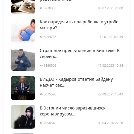
5270333
05.02.2021 20:08
Как определить пол ребенка в утробе
матери?
3254763
12.01.2018 4:49
Страшное преступление в Бишкеке. В
своей к...
3180503
17.02.2023 10:54
ВИДЕО - Кадыров ответил Байдену
насчет сек...
3075590
22.09.2021 15:43
В Эстонии число заразившихся
коронавирусом...
2990548
05.04.2020 22:58