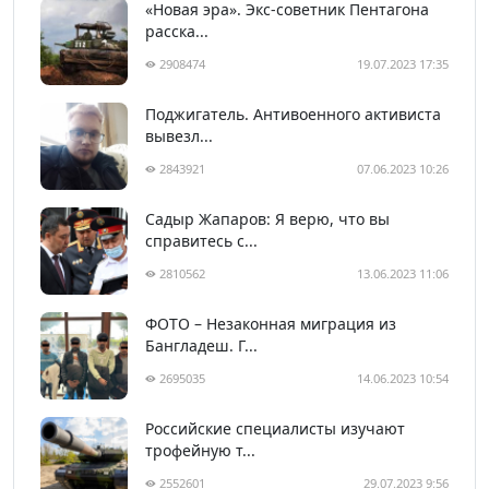
«Новая эра». Экс-советник Пентагона
расска...
2908474
19.07.2023 17:35
Поджигатель. Антивоенного активиста
вывезл...
2843921
07.06.2023 10:26
Садыр Жапаров: Я верю, что вы
справитесь с...
2810562
13.06.2023 11:06
ФОТО – Незаконная миграция из
Бангладеш. Г...
2695035
14.06.2023 10:54
Российские специалисты изучают
трофейную т...
2552601
29.07.2023 9:56