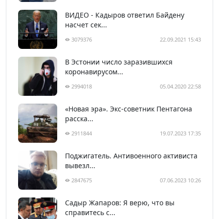
ВИДЕО - Кадыров ответил Байдену
насчет сек...
3079376
22.09.2021 15:43
В Эстонии число заразившихся
коронавирусом...
2994018
05.04.2020 22:58
«Новая эра». Экс-советник Пентагона
расска...
2911844
19.07.2023 17:35
Поджигатель. Антивоенного активиста
вывезл...
2847675
07.06.2023 10:26
Садыр Жапаров: Я верю, что вы
справитесь с...