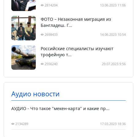
2814204
13.06.2023 11:06
ФОТО – Незаконная миграция из
Бангладеш. Г...
2698433
14.06.2023 10:54
Российские специалисты изучают
трофейную т...
2556240
29.07.2023 9:56
Аудио новости
АУДИО - Что такое "мекен-карта" и какие пр...
2134289
17.03.2023 18:36