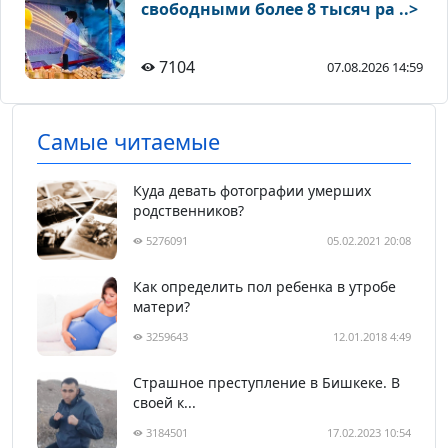
свободными более 8 тысяч ра ..>
7104
07.08.2026 14:59
Самые читаемые
Куда девать фотографии умерших
родственников?
5276091
05.02.2021 20:08
Как определить пол ребенка в утробе
матери?
3259643
12.01.2018 4:49
Страшное преступление в Бишкеке. В
своей к...
3184501
17.02.2023 10:54