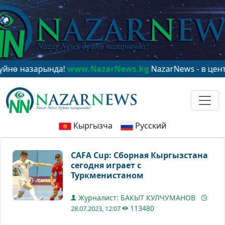
назарында!
www.NazarNews.kg
NazarNews - в центре м
Кыргызча
Русский
CAFA Cup: Сборная Кыргызстана
сегодня играет с
Туркменистаном
Журналист: БАКЫТ КУЛЧУМАНОВ
113480
28.07.2023, 12:07