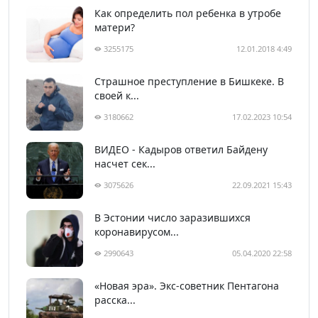
Как определить пол ребенка в утробе
матери?
3255175
12.01.2018 4:49
Страшное преступление в Бишкеке. В
своей к...
3180662
17.02.2023 10:54
ВИДЕО - Кадыров ответил Байдену
насчет сек...
3075626
22.09.2021 15:43
В Эстонии число заразившихся
коронавирусом...
2990643
05.04.2020 22:58
«Новая эра». Экс-советник Пентагона
расска...