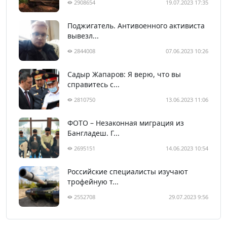
2908654
19.07.2023 17:35
Поджигатель. Антивоенного активиста
вывезл...
2844008
07.06.2023 10:26
Садыр Жапаров: Я верю, что вы
справитесь с...
2810750
13.06.2023 11:06
ФОТО – Незаконная миграция из
Бангладеш. Г...
2695151
14.06.2023 10:54
Российские специалисты изучают
трофейную т...
2552708
29.07.2023 9:56