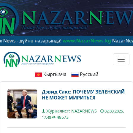
дүйнө назарында!
www.NazarNews.kg
NazarNews - в це
Кыргызча
Русский
Дэвид Сакс: ПОЧЕМУ ЗЕЛЕНСКИЙ
НЕ МОЖЕТ МИРИТЬСЯ
Журналист: NAZARNEWS
02.03.2025,
48573
17:48