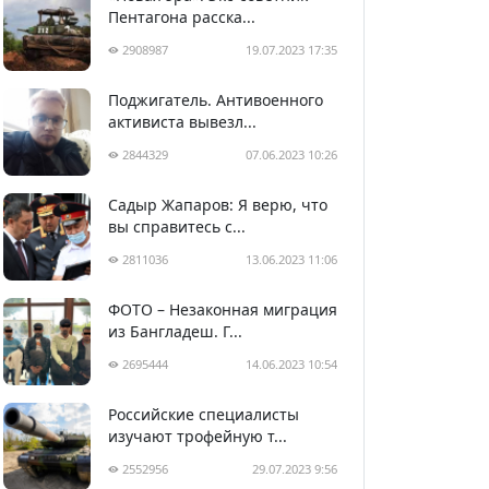
Пентагона расска...
2908987
19.07.2023 17:35
Поджигатель. Антивоенного
активиста вывезл...
2844329
07.06.2023 10:26
Садыр Жапаров: Я верю, что
вы справитесь с...
2811036
13.06.2023 11:06
ФОТО – Незаконная миграция
из Бангладеш. Г...
2695444
14.06.2023 10:54
Российские специалисты
изучают трофейную т...
2552956
29.07.2023 9:56