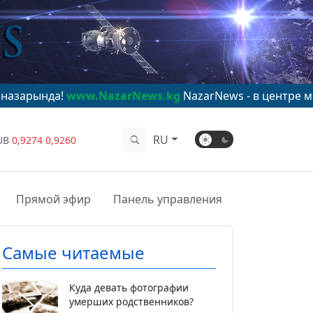
www.NazarNews.kg
NazarNews - в центре мирового вн
RU
UB
0,9274
0,9260
Прямой эфир
Панель управления
Самые читаемые
Куда девать фотографии
умерших родственников?