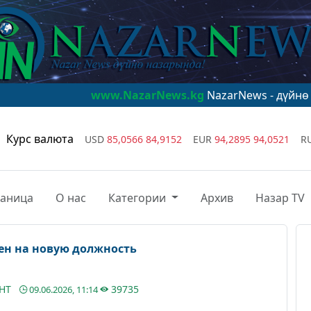
www.NazarNews.kg
NazarNews - дүйнө назарында!
Курс валюта
USD
85,0566
84,9152
EUR
94,2895
94,0521
R
раница
О нас
Категории
Архив
Назар TV
ен на новую должность
АНТ
39735
09.06.2026, 11:14