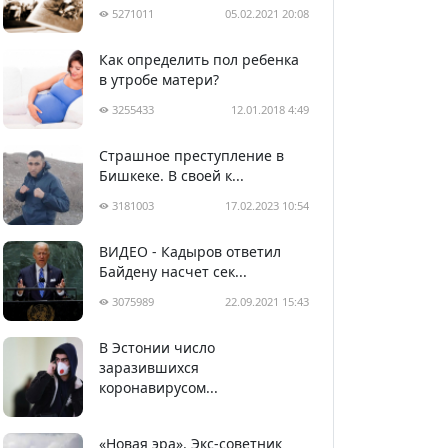
5271011
05.02.2021 20:08
Как определить пол ребенка
в утробе матери?
3255433
12.01.2018 4:49
Страшное преступление в
Бишкеке. В своей к...
3181003
17.02.2023 10:54
ВИДЕО - Кадыров ответил
Байдену насчет сек...
3075989
22.09.2021 15:43
В Эстонии число
2990985
05.04.2020 22:58
заразившихся
коронавирусом...
«Новая эра». Экс-советник