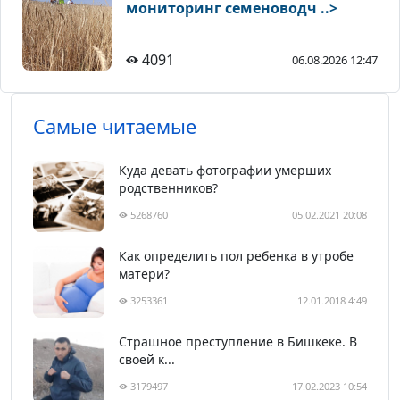
мониторинг семеноводч ..>
4091
06.08.2026 12:47
Самые читаемые
Куда девать фотографии умерших
родственников?
5268760
05.02.2021 20:08
Как определить пол ребенка в утробе
матери?
3253361
12.01.2018 4:49
Страшное преступление в Бишкеке. В
своей к...
3179497
17.02.2023 10:54