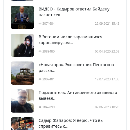
ВИДЕО - Кадыров ответил Байдену
насчет сек...
3074684
22.09.2021 15:43
В Эстонии число заразившихся
коронавирусом...
2989480
05.04.2020 22:58
«Новая эра». Экс-советник Пентагона
расска...
2907401
19.07.2023 17:35
Поджигатель. Антивоенного активиста
вывезл...
2842899
07.06.2023 10:26
Садыр Жапаров: Я верю, что вы
справитесь с...