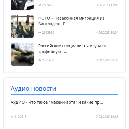
2809465
13.06.2023 11:06
ФОТО – Незаконная миграция из
Бангладеш. Г...
2693999
14.06.2023 10:54
Российские специалисты изучают
трофейную т...
2551459
29.07.2023 9:56
Аудио новости
АУДИО - Что такое "мекен-карта" и какие пр...
2129515
17.03.2023 18:36