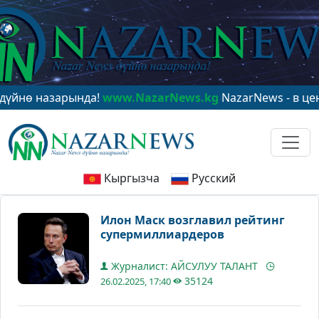
 назарында!
www.NazarNews.kg
NazarNews - в центре м
Кыргызча
Русский
Илон Маск возглавил рейтинг
супермиллиардеров
Журналист: АЙСУЛУУ ТАЛАНТ
35124
26.02.2025, 17:40