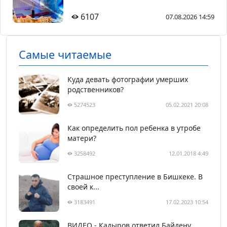
6107
07.08.2026 14:59
Самые читаемые
Куда девать фотографии умерших
родственников?
5274523
05.02.2021 20:08
Как определить пол ребенка в утробе
матери?
3258492
12.01.2018 4:49
Страшное преступление в Бишкеке. В
своей к...
3183491
17.02.2023 10:54
ВИДЕО - Кадыров ответил Байдену