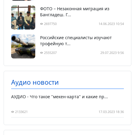
ФОТО – Незаконная миграция из
Бангладеш. Г...
2697750
14.06.2023 10:54
Российские специалисты изучают
трофейную т...
2555207
29.07.2023 9:56
Аудио новости
АУДИО - Что такое "мекен-карта" и какие пр...
2133621
17.03.2023 18:36