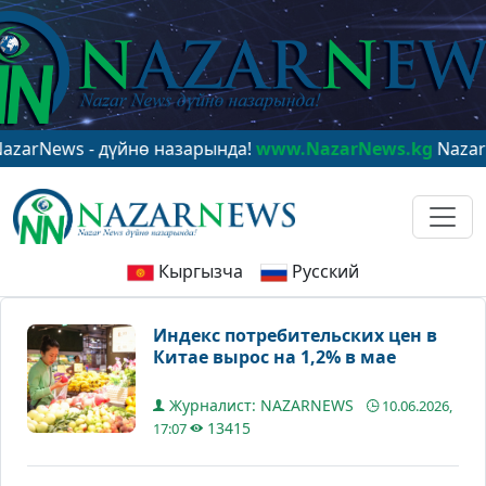
ws - дүйнө назарында!
www.NazarNews.kg
NazarNews -
Кыргызча
Русский
Индекс потребительских цен в
Китае вырос на 1,2% в мае
Журналист: NAZARNEWS
10.06.2026,
13415
17:07