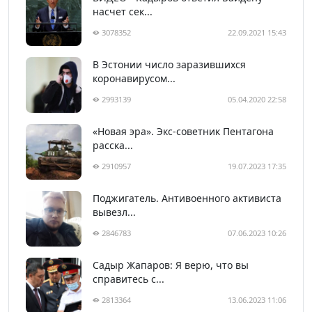
насчет сек...
3078352
22.09.2021 15:43
В Эстонии число заразившихся
коронавирусом...
2993139
05.04.2020 22:58
«Новая эра». Экс-советник Пентагона
расска...
2910957
19.07.2023 17:35
Поджигатель. Антивоенного активиста
вывезл...
2846783
07.06.2023 10:26
Садыр Жапаров: Я верю, что вы
справитесь с...
2813364
13.06.2023 11:06