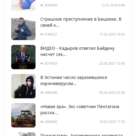
3254282
12.01.2018 4:49
Страшное преступление в Бишкеке. В
своей к...
3180327
17.02.2023 10:54
ВИДЕО - Кадыров ответил Байдену
насчет сек...
3075429
22.09.2021 15:43
В Эстонии число заразившихся
коронавирусом...
2990336
05.04.2020 22:58
«Новая эра». Экс-советник Пентагона
расска...
2908285
19.07.2023 17:35
Поджигатель. Антивоенного активиста