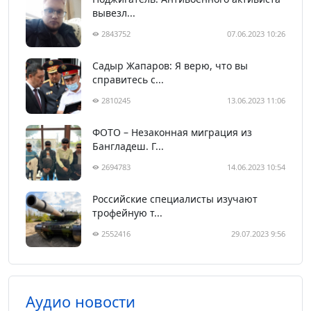
вывезл...
2843752
07.06.2023 10:26
Садыр Жапаров: Я верю, что вы
справитесь с...
2810245
13.06.2023 11:06
ФОТО – Незаконная миграция из
Бангладеш. Г...
2694783
14.06.2023 10:54
Российские специалисты изучают
трофейную т...
2552416
29.07.2023 9:56
Аудио новости