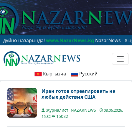
 назарында!
www.NazarNews.kg
NazarNews - в центре 
Кыргызча
Русский
Иран готов отреагировать на
любые действия США
Журналист: NAZARNEWS
08.06.2026,
15082
15:32