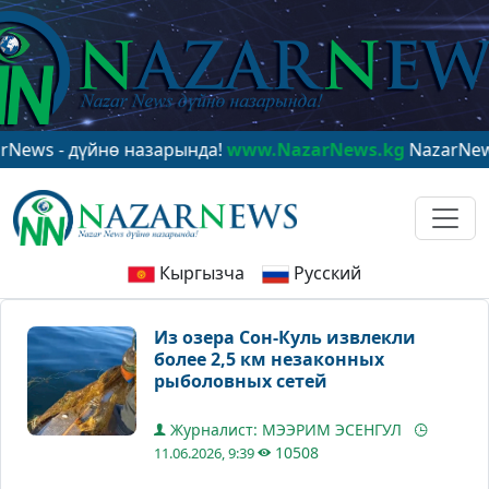
- дүйнө назарында!
www.NazarNews.kg
NazarNews - в 
Кыргызча
Русский
Из озера Сон-Куль извлекли
более 2,5 км незаконных
рыболовных сетей
Журналист: МЭЭРИМ ЭСЕНГУЛ
10508
11.06.2026, 9:39