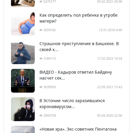
5275177
05.02.2021 20:08
Как определить пол ребенка в утробе
матери?
3259182
12.01.2018 4:49
Страшное преступление в Бишкеке. В
своей к...
3184115
17.02.2023 10:54
ВИДЕО - Кадыров ответил Байдену
насчет сек...
3078920
22.09.2021 15:43
В Эстонии число заразившихся
коронавирусом...
2993739
05.04.2020 22:58
«Новая эра». Экс-советник Пентагона