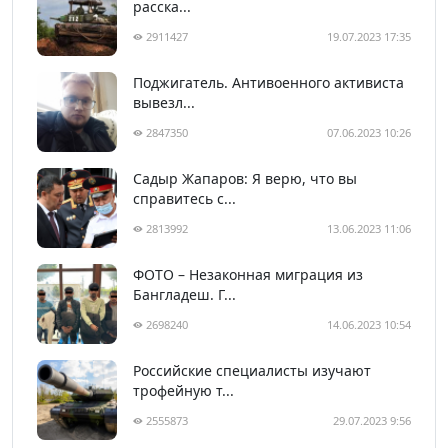
расска...
2911427
19.07.2023 17:35
Поджигатель. Антивоенного активиста
вывезл...
2847350
07.06.2023 10:26
Садыр Жапаров: Я верю, что вы
справитесь с...
2813992
13.06.2023 11:06
ФОТО – Незаконная миграция из
Бангладеш. Г...
2698240
14.06.2023 10:54
Российские специалисты изучают
трофейную т...
2555873
29.07.2023 9:56