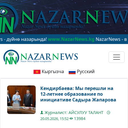
нө назарында!
www.NazarNews.kg
NazarNews - в центр
Кыргызча
Русский
Кендирбаева: Мы перешли на
12-летнее образование по
инициативе Садыра Жапарова
Журналист: АЙСУЛУУ ТАЛАНТ
13984
20.05.2026, 15:52