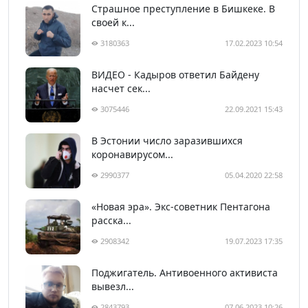
Страшное преступление в Бишкеке. В
своей к...
3180363
17.02.2023 10:54
ВИДЕО - Кадыров ответил Байдену
насчет сек...
3075446
22.09.2021 15:43
В Эстонии число заразившихся
коронавирусом...
2990377
05.04.2020 22:58
«Новая эра». Экс-советник Пентагона
расска...
2908342
19.07.2023 17:35
Поджигатель. Антивоенного активиста
вывезл...
2843793
07.06.2023 10:26