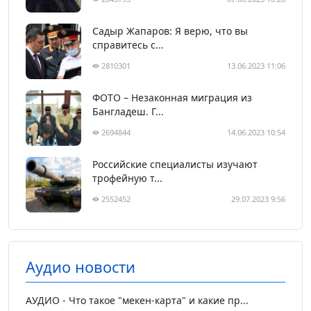
Садыр Жапаров: Я верю, что вы
справитесь с...
2810301
13.06.2023 11:06
ФОТО – Незаконная миграция из
Бангладеш. Г...
2694844
14.06.2023 10:54
Российские специалисты изучают
трофейную т...
2552452
29.07.2023 9:56
Аудио новости
АУДИО - Что такое "мекен-карта" и какие пр...