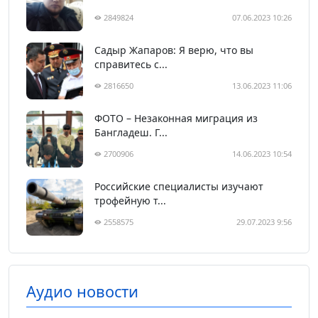
2849824
07.06.2023 10:26
Садыр Жапаров: Я верю, что вы
справитесь с...
2816650
13.06.2023 11:06
ФОТО – Незаконная миграция из
Бангладеш. Г...
2700906
14.06.2023 10:54
Российские специалисты изучают
трофейную т...
2558575
29.07.2023 9:56
Аудио новости