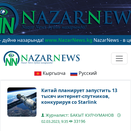
 назарында!
www.NazarNews.kg
NazarNews - в центре 
Кыргызча
Русский
Китай планирует запустить 13
тысяч интернет-спутников,
конкурируя со Starlink
Журналист: БАКЫТ КУЛЧУМАНОВ
33196
02.03.2023, 9:35