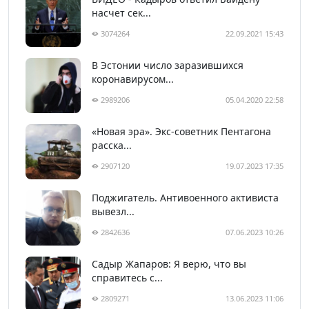
насчет сек...
3074264
22.09.2021 15:43
В Эстонии число заразившихся
коронавирусом...
2989206
05.04.2020 22:58
«Новая эра». Экс-советник Пентагона
расска...
2907120
19.07.2023 17:35
Поджигатель. Антивоенного активиста
вывезл...
2842636
07.06.2023 10:26
Садыр Жапаров: Я верю, что вы
справитесь с...
2809271
13.06.2023 11:06