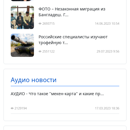
ФОТО – Незаконная миграция из
Бангладеш. Г...
2693715
14.06.2023 10:54
Российские специалисты изучают
трофейную т...
2551122
29.07.2023 9:56
Аудио новости
АУДИО - Что такое "мекен-карта" и какие пр...
2129194
17.03.2023 18:36