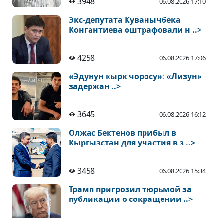
3948
06.08.2026 17:10
Экс-депутата Куванычбека
Конгантиева оштрафовали н ..>
4258
06.08.2026 17:06
«Эдунун кырк чоросу»: «Лизун»
задержан ..>
3645
06.08.2026 16:12
Олжас Бектенов прибыл в
Кыргызстан для участия в з ..>
3458
06.08.2026 15:34
Трамп пригрозил тюрьмой за
публикации о сокращении ..>