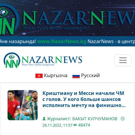
рында!
www.NazarNews.kg
NazarNews - в центре миров
Кыргызча
Русский
Криштиану и Месси начали ЧМ
с голов. У кого больше шансов
исполнить мечту на финишной
черте великой гонки?
Журналист: БАКЫТ КУЛЧУМАНОВ
48474
26.11.2022, 11:57