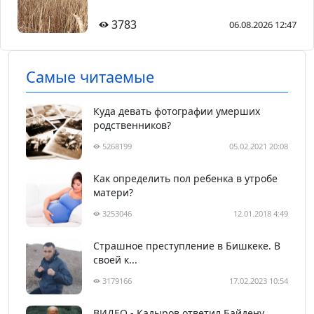
3783
06.08.2026 12:47
Самые читаемые
Куда девать фотографии умерших
родственников?
5268199
05.02.2021 20:08
Как определить пол ребенка в утробе
матери?
3253046
12.01.2018 4:49
Страшное преступление в Бишкеке. В
своей к...
3179166
17.02.2023 10:54
ВИДЕО - Кадыров ответил Байдену