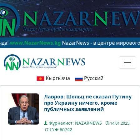
www.NazarNews.kg
NazarNews - в центре мирового вн
Кыргызча
Русский
Лавров: Шольц не сказал Путину
про Украину ничего, кроме
публичных заявлений
Журналист: NAZARNEWS
14.01.2025,
60742
17:13