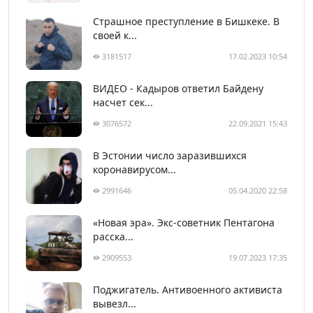
Страшное преступление в Бишкеке. В
своей к...
3181517
17.02.2023 10:54
ВИДЕО - Кадыров ответил Байдену
насчет сек...
3076572
22.09.2021 15:43
В Эстонии число заразившихся
коронавирусом...
2991646
05.04.2020 22:58
«Новая эра». Экс-советник Пентагона
расска...
2909553
19.07.2023 17:35
Поджигатель. Антивоенного активиста
вывезл...