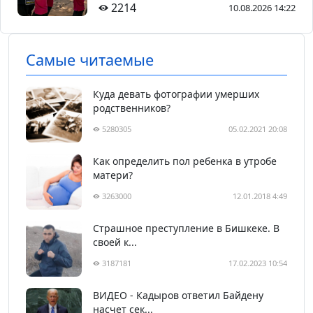
2214
10.08.2026 14:22
Самые читаемые
Куда девать фотографии умерших
родственников?
5280305
05.02.2021 20:08
Как определить пол ребенка в утробе
матери?
3263000
12.01.2018 4:49
Страшное преступление в Бишкеке. В
своей к...
3187181
17.02.2023 10:54
ВИДЕО - Кадыров ответил Байдену
насчет сек...