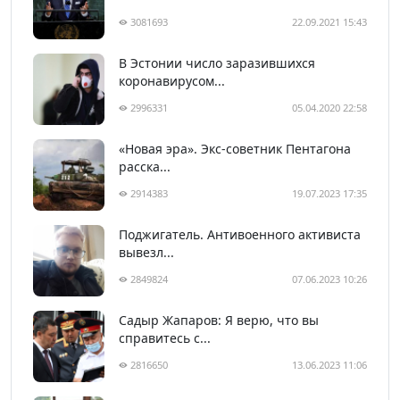
3081693
22.09.2021 15:43
В Эстонии число заразившихся
коронавирусом...
2996331
05.04.2020 22:58
«Новая эра». Экс-советник Пентагона
расска...
2914383
19.07.2023 17:35
Поджигатель. Антивоенного активиста
вывезл...
2849824
07.06.2023 10:26
Садыр Жапаров: Я верю, что вы
справитесь с...
2816650
13.06.2023 11:06