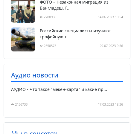
ФОТО – Незаконная миграция из
Бангладеш. Г...
2700906
14.06.2023 10:54
Российские специалисты изучают
трофейную т...
2558575
29.07.2023 9:56
Аудио новости
АУДИО - Что такое "мекен-карта" и какие пр...
2136733
17.03.2023 18:36
Мы в соцсетях