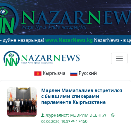
ө назарында!
www.NazarNews.kg
NazarNews - в центре 
Кыргызча
Русский
Марлен Маматалиев встретился
с бывшими спикерами
парламента Кыргызстана
Журналист: МЭЭРИМ ЭСЕНГУЛ
17460
06.06.2026, 19:57