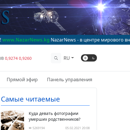
zarNews.kg
NazarNews - в центре мирового внимания!
RU
UB
0,9274
0,9260
Прямой эфир
Панель управления
Самые читаемые
Куда девать фотографии
умерших родственников?
5269194
05.02.2021 20:08