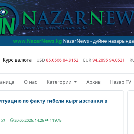
.NazarNews.kg
NazarNews - дүйнө назарында!
www.Na
Курс валюта
USD
85,0566
84,9152
EUR
94,2895
94,0521
R
раница
О нас
Категории
Архив
Назар TV
итуацию по факту гибели кыргызстанки в
ГУЛ
11978
20.05.2026, 14:26