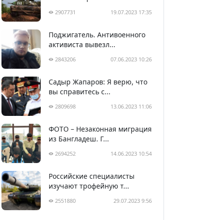
2907731
19.07.2023 17:35
Поджигатель. Антивоенного
активиста вывезл...
2843206
07.06.2023 10:26
Садыр Жапаров: Я верю, что
вы справитесь с...
2809698
13.06.2023 11:06
ФОТО – Незаконная миграция
из Бангладеш. Г...
2694252
14.06.2023 10:54
Российские специалисты
изучают трофейную т...
2551880
29.07.2023 9:56