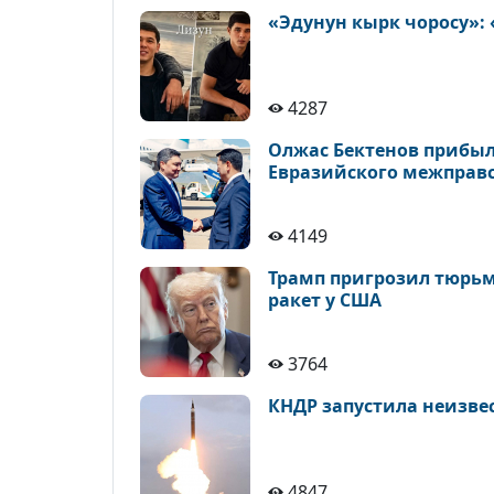
«Эдунун кырк чоросу»:
4287
Олжас Бектенов прибыл
Евразийского межправ
4149
Трамп пригрозил тюрьм
ракет у США
3764
КНДР запустила неизве
4847