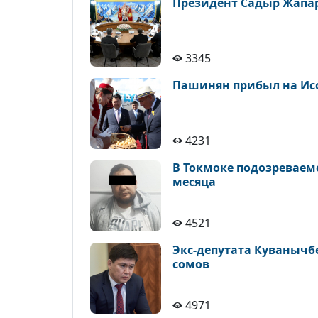
Президент Садыр Жапар
3345
Пашинян прибыл на Исс
4231
В Токмоке подозреваем
месяца
4521
Экс-депутата Куванычб
сомов
4971