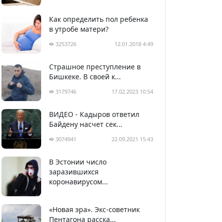
Как определить пол ребенка
в утробе матери?
3253726
12.01.2018 4:49
Страшное преступление в
Бишкеке. В своей к...
3179746
17.02.2023 10:54
ВИДЕО - Кадыров ответил
Байдену насчет сек...
3074941
22.09.2021 15:43
В Эстонии число
2989765
05.04.2020 22:58
заразившихся
коронавирусом...
«Новая эра». Экс-советник
Пентагона расска...