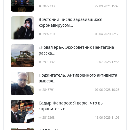
3077333
22.09.2021 15:43
В Эстонии число заразившихся
коронавирусом...
2992210
05.04.2020 22:58
«Новая эра». Экс-советник Пентагона
расска...
2910132
19.07.2023 17:35
Поджигатель. Антивоенного активиста
вывезл...
2845791
07.06.2023 10:26
Садыр Жапаров: Я верю, что вы
справитесь с...
2812268
13.06.2023 11:06