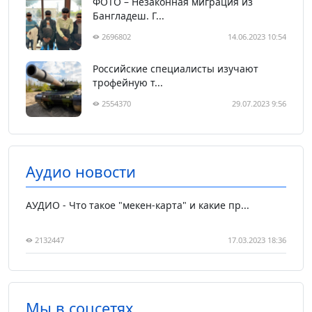
ФОТО – Незаконная миграция из
Бангладеш. Г...
2696802
14.06.2023 10:54
Российские специалисты изучают
трофейную т...
2554370
29.07.2023 9:56
Аудио новости
АУДИО - Что такое "мекен-карта" и какие пр...
2132447
17.03.2023 18:36
Мы в соцсетях