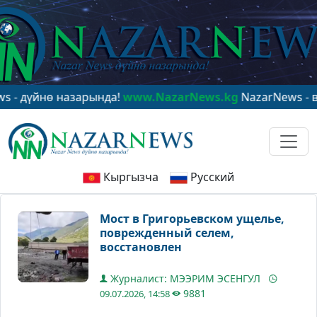
йнө назарында!
www.NazarNews.kg
NazarNews - в цент
Кыргызча
Русский
Мост в Григорьевском ущелье,
поврежденный селем,
восстановлен
Журналист: МЭЭРИМ ЭСЕНГУЛ
9881
09.07.2026, 14:58