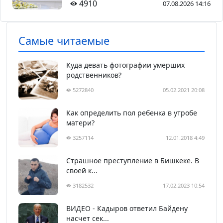
4910
07.08.2026 14:16
Самые читаемые
Куда девать фотографии умерших
родственников?
5272840
05.02.2021 20:08
Как определить пол ребенка в утробе
матери?
3257114
12.01.2018 4:49
Страшное преступление в Бишкеке. В
своей к...
3182532
17.02.2023 10:54
ВИДЕО - Кадыров ответил Байдену
насчет сек...