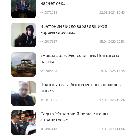
насчет сек...
3072518
22.09.2021 15:43
В Эстонии число заразившихся
коронавирусом...
2987657
05.04.2020 22:58
«Новая эра». Экс-советник Пентагона
расска...
2905528
19.07.2023 17:35
Поджигатель. Антивоенного активиста
вывезл...
2840986
07.06.2023 10:26
Садыр Жапаров: Я верю, что вы
справитесь с...
2807418
13.06.2023 11:06