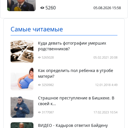
5260
05.08.2026 15:58
Самые читаемые
Куда девать фотографии умерших
родственников?
5265028
05.02.2021 20:08
Как определить пол ребенка в утробе
матери?
3250982
12.01.2018 4:49
Страшное преступление в Бишкеке. В
своей к...
3177087
17.02.2023 10:54
ВИДЕО - Кадыров ответил Байдену