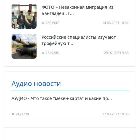
ФОТО – Незаконная миграция из
Бангладеш. Г...
2691947
14.06.2023 10:54
Российские специалисты изучают
трофейную т...
2549245
29.07.2023 9:56
Аудио новости
АУДИО - Что такое "мекен-карта" и какие пр...
2127238
17.03.2023 18:36