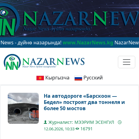
 дүйнө назарында!
www.NazarNews.kg
NazarNews - в це
Кыргызча
Русский
На автодороге «Барскоон —
Бедел» построят два тоннеля и
более 50 мостов
Журналист: МЭЭРИМ ЭСЕНГУЛ
16791
12.06.2026, 10:33