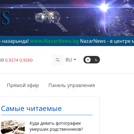
!
www.NazarNews.kg
NazarNews - в центре мирового в
RU
UB
0,9274
0,9260
Прямой эфир
Панель управления
Самые читаемые
Куда девать фотографии
умерших родственников?