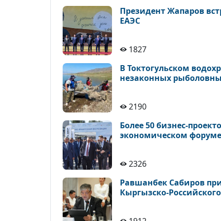
Президент Жапаров встр
ЕАЭС
1827
В Токтогульском водохр
незаконных рыболовны
2190
Более 50 бизнес-проек
экономическом форуме
2326
Равшанбек Сабиров прин
Кыргызско-Российског