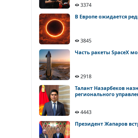
3374
В Европе ожидается ре
3845
Часть ракеты SpaceX мо
2918
Талант Назарбеков наз
регионального управле
4443
Президент Жапаров вс