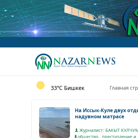
33°C
Бишкек
Главная ст
На Иссык-Куле двух отд
надувном матрасе
Журналист: БАКЫТ КУЛЧ
общество
,
преступление и 