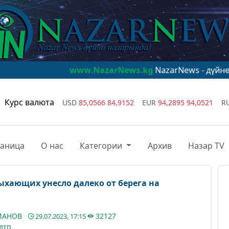
www.NazarNews.kg
NazarNews - дүйнө назарында
Курс валюта
USD
85,0566
84,9152
EUR
94,2895
94,0521
R
раница
О нас
Категории
Архив
Назар TV
ыхающих унесло далеко от берега на
УМАНОВ
32127
29.07.2023, 17:15
дтп