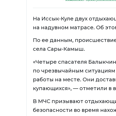
На Иссык-Куле двух отдыхаю
на надувном матрасе. Об эт
По ее данным, происшествие
села Сары-Камыш.
«Четыре спасателя Балыкчин
по чрезвычайным ситуациям
работы на месте. Они доста
купающихся», — отметили в 
В МЧС призывают отдыхающи
безопасности во время нахо