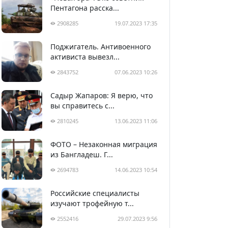
Пентагона расска...
2908285
19.07.2023 17:35
Поджигатель. Антивоенного
активиста вывезл...
2843752
07.06.2023 10:26
Садыр Жапаров: Я верю, что
вы справитесь с...
2810245
13.06.2023 11:06
ФОТО – Незаконная миграция
из Бангладеш. Г...
2694783
14.06.2023 10:54
Российские специалисты
изучают трофейную т...
2552416
29.07.2023 9:56