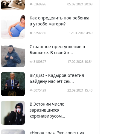
5269926
05.02.2021 20:08
Как определить пол ребенка
в утробе матери?
3254356
12.01.2018 4:49
Страшное преступление в
Бишкеке. В своей к...
3180327
17.02.2023 10:54
ВИДЕО - Кадыров ответил
Байдену насчет сек...
3075429
22.09.2021 15:43
В Эстонии число
2990336
05.04.2020 22:58
заразившихся
коронавирусом...
«Новая эра». Экс-советник