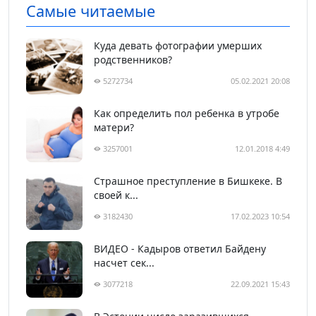
Самые читаемые
Куда девать фотографии умерших
родственников?
5272734
05.02.2021 20:08
Как определить пол ребенка в утробе
матери?
3257001
12.01.2018 4:49
Страшное преступление в Бишкеке. В
своей к...
3182430
17.02.2023 10:54
ВИДЕО - Кадыров ответил Байдену
насчет сек...
3077218
22.09.2021 15:43