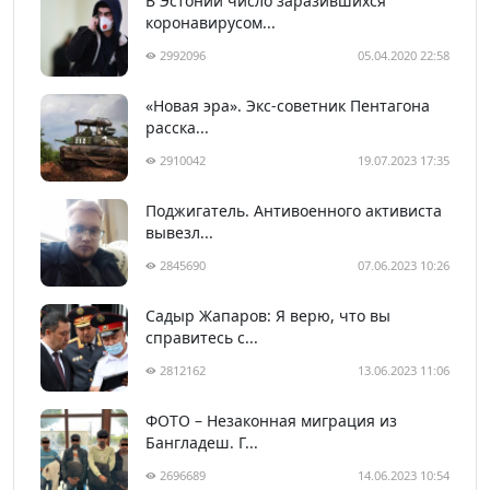
В Эстонии число заразившихся
коронавирусом...
2992096
05.04.2020 22:58
«Новая эра». Экс-советник Пентагона
расска...
2910042
19.07.2023 17:35
Поджигатель. Антивоенного активиста
вывезл...
2845690
07.06.2023 10:26
Садыр Жапаров: Я верю, что вы
справитесь с...
2812162
13.06.2023 11:06
ФОТО – Незаконная миграция из
Бангладеш. Г...
2696689
14.06.2023 10:54