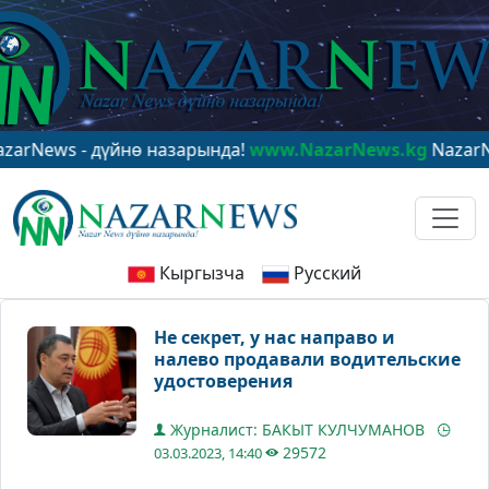
s - дүйнө назарында!
www.NazarNews.kg
NazarNews - 
Кыргызча
Русский
Не секрет, у нас направо и
налево продавали водительские
удостоверения
Журналист: БАКЫТ КУЛЧУМАНОВ
29572
03.03.2023, 14:40