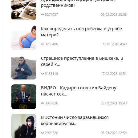
родственников?
5277057
05.02.2021 20:08
Как определить пол ребенка в утробе
матери?
3260406
12.01.2018 4:49
Страшное преступление в Бишкеке. В
своей к...
3185118
17.02.2023 10:54
ВИДЕО - Кадыров ответил Байдену
насчет сек...
3079826
22.09.2021 15:43
В Эстонии число заразившихся
коронавирусом...
2994720
05.04.2020 22:58