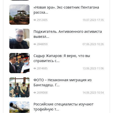
«Новая эра». Экс-советник Пентагона
расска...
2912405
19.07.2023 17:35
Поджигатель. Антивоенного активиста
вывезл...
2848059
07.06.2023 10:26
Садыр Жапаров: Я верю, что вы
справитесь с...
2814685
13.06.2023 11:06
ФОТО – Незаконная миграция из
Бангладеш. Г...
2699068
14.06.2023 10:54
Российские специалисты изучают
трофейную т...