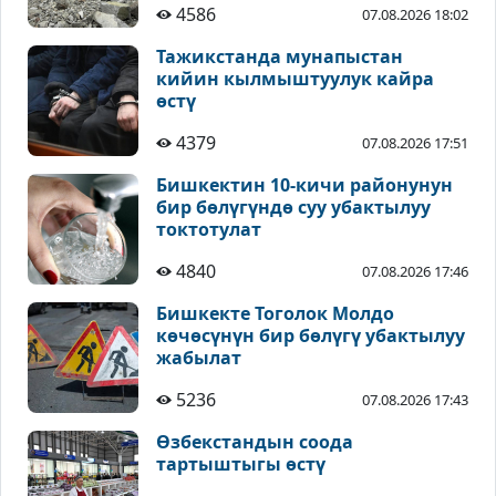
4586
07.08.2026 18:02
Тажикстанда мунапыстан
кийин кылмыштуулук кайра
өстү
4379
07.08.2026 17:51
Бишкектин 10-кичи районунун
бир бөлүгүндө суу убактылуу
токтотулат
4840
07.08.2026 17:46
Бишкекте Тоголок Молдо
көчөсүнүн бир бөлүгү убактылуу
жабылат
5236
07.08.2026 17:43
Өзбекстандын соода
тартыштыгы өстү