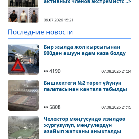
активных членов экстремистс ..>
09.07.2026 15:21
Последние новости
Бир жылда жол кырсыгынан
900дөн ашуун адам каза болду
4190
07.08.2026 21:24
Бишкектеги №2 төрөт үйүнүн
палатасынан кантала табылды
5808
07.08.2026 21:15
Челектор мөңгүсүндө изилдөө
жүргүзүлүп, мөңгүлөрдүн
азайып жатканы аныкталды