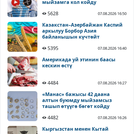
мыйзамга кол койду
5628
07.08.2026 16:50
Казакстан–Азербайжан Каспий
аркылуу Борбор Азия
байланышын күчтөйт
5395
07.08.2026 16:40
Америкада уй этинин баасы
кескин өстү
4484
07.08.2026 16:27
«Манас» бажысы 42 даана
алтын буюмду мыйзамсыз
ташып өтүүгө бөгөт койду
4482
07.08.2026 16:26
Кыргызстан менен Кытай