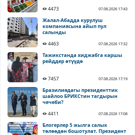
4473
07.08.2026 17:43
Жалал-Абадда курулуш
компаниясына айып пул
салынды
4463
07.08.2026 17:32
Тажикстанда хиджабга каршы
рейддер өтүүдө
7457
07.08.2026 17:19
Бразилиядагы президенттик
шайлоо БРИКСтин тагдырын
чечеби?
4411
07.08.2026 17:08
Блогерлер 5 жылга салык
төлөөдөн бошотулат. Президент