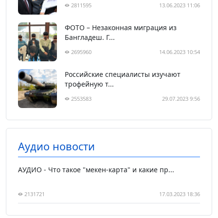
2811595
13.06.2023 11:06
ФОТО – Незаконная миграция из
Бангладеш. Г...
2695960
14.06.2023 10:54
Российские специалисты изучают
трофейную т...
2553583
29.07.2023 9:56
Аудио новости
АУДИО - Что такое "мекен-карта" и какие пр...
2131721
17.03.2023 18:36