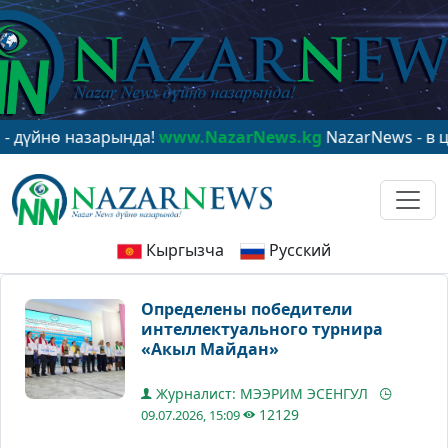
ө назарында!
www.NazarNews.kg
NazarNews - в центре
Кыргызча
Русский
Определены победители
интеллектуального турнира
«Акыл Майдан»
Журналист: МЭЭРИМ ЭСЕНГУЛ
12129
09.07.2026, 15:09