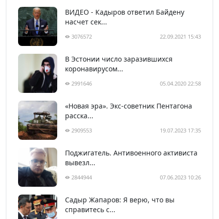
ВИДЕО - Кадыров ответил Байдену
насчет сек...
3076572
22.09.2021 15:43
В Эстонии число заразившихся
коронавирусом...
2991646
05.04.2020 22:58
«Новая эра». Экс-советник Пентагона
расска...
2909553
19.07.2023 17:35
Поджигатель. Антивоенного активиста
вывезл...
2844944
07.06.2023 10:26
Садыр Жапаров: Я верю, что вы
справитесь с...