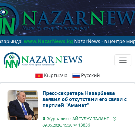
нда!
www.NazarNews.kg
NazarNews - в центре мировог
Кыргызча
Русский
Пресс-секретарь Назарбаева
заявил об отсутствии его связи с
партией "Аманат"
Журналист: АЙСУЛУУ ТАЛАНТ
13836
09.06.2026, 15:30