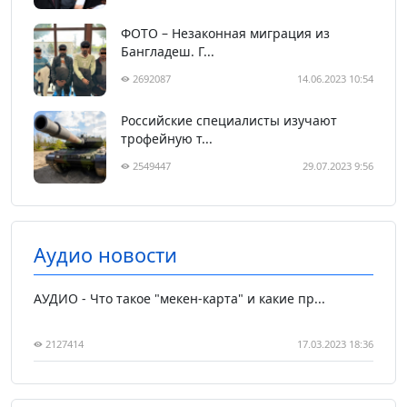
ФОТО – Незаконная миграция из
Бангладеш. Г...
2692087
14.06.2023 10:54
Российские специалисты изучают
трофейную т...
2549447
29.07.2023 9:56
Аудио новости
АУДИО - Что такое "мекен-карта" и какие пр...
2127414
17.03.2023 18:36