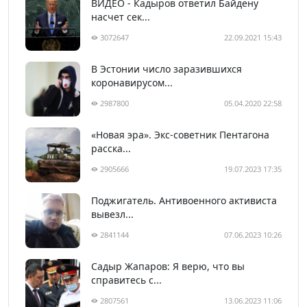
ВИДЕО - Кадыров ответил Байдену
насчет сек...
3072647
22.09.2021 15:43
В Эстонии число заразившихся
коронавирусом...
2987800
05.04.2020 22:58
«Новая эра». Экс-советник Пентагона
расска...
2905666
19.07.2023 17:35
Поджигатель. Антивоенного активиста
вывезл...
2841144
07.06.2023 10:26
Садыр Жапаров: Я верю, что вы
справитесь с...
2807561
13.06.2023 11:06