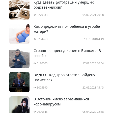
Куда девать фотографии умерших
родственников?
5270333
05.02.2021 20:08
Как определить пол ребенка в утробе
матери?
3254763
12.01.2018 4:49
Страшное преступление в Бишкеке. В
своей к...
3180503
17.02.2023 10:54
ВИДЕО - Кадыров ответил Байдену
насчет сек...
3075590
22.09.2021 15:43
В Эстонии число заразившихся
коронавирусом...
2990548
05.04.2020 22:58