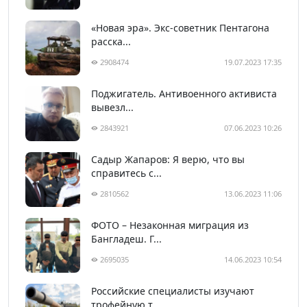
«Новая эра». Экс-советник Пентагона
расска...
2908474
19.07.2023 17:35
Поджигатель. Антивоенного активиста
вывезл...
2843921
07.06.2023 10:26
Садыр Жапаров: Я верю, что вы
справитесь с...
2810562
13.06.2023 11:06
ФОТО – Незаконная миграция из
Бангладеш. Г...
2695035
14.06.2023 10:54
Российские специалисты изучают
трофейную т...