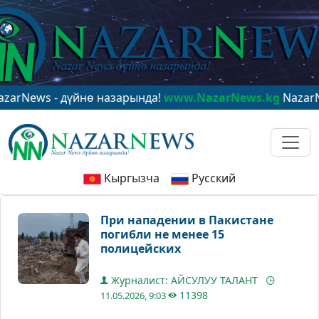
ws - дүйнө назарында!
www.NazarNews.kg
NazarNews - 
Кыргызча
Русский
При нападении в Пакистане
погибли не менее 15
полицейских
Журналист: АЙСУЛУУ ТАЛАНТ
11398
11.05.2026, 9:03