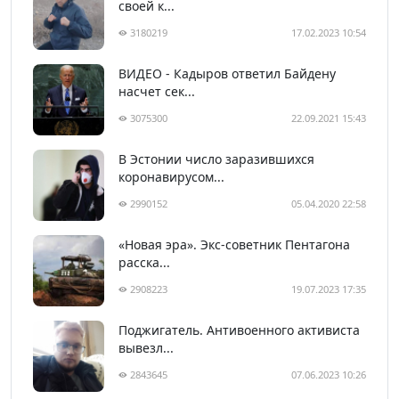
своей к...
3180219
17.02.2023 10:54
ВИДЕО - Кадыров ответил Байдену
насчет сек...
3075300
22.09.2021 15:43
В Эстонии число заразившихся
коронавирусом...
2990152
05.04.2020 22:58
«Новая эра». Экс-советник Пентагона
расска...
2908223
19.07.2023 17:35
Поджигатель. Антивоенного активиста
вывезл...
2843645
07.06.2023 10:26