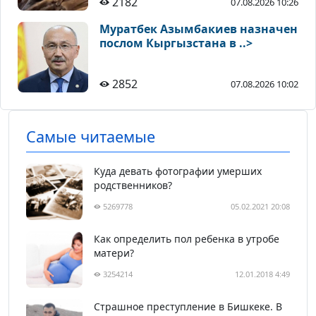
2182
07.08.2026 10:26
Муратбек Азымбакиев назначен
послом Кыргызстана в ..>
2852
07.08.2026 10:02
Самые читаемые
Куда девать фотографии умерших
родственников?
5269778
05.02.2021 20:08
Как определить пол ребенка в утробе
матери?
3254214
12.01.2018 4:49
Страшное преступление в Бишкеке. В