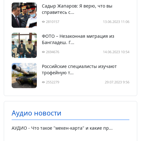
Садыр Жапаров: Я верю, что вы
справитесь с...
2810157
13.06.2023 11:06
ФОТО – Незаконная миграция из
Бангладеш. Г...
2694676
14.06.2023 10:54
Российские специалисты изучают
трофейную т...
2552279
29.07.2023 9:56
Аудио новости
АУДИО - Что такое "мекен-карта" и какие пр...