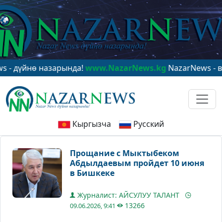
йнө назарында!
www.NazarNews.kg
NazarNews - в центр
Кыргызча
Русский
Прощание с Мыктыбеком
Абдылдаевым пройдет 10 июня
в Бишкеке
Журналист: АЙСУЛУУ ТАЛАНТ
13266
09.06.2026, 9:41