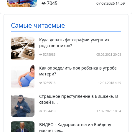
7045
07.08.2026 14:59
Самые читаемые
Куда девать фотографии умерших
родственников?
5275983
05.02.2021 20:08
Как определить пол ребенка в утробе
матери?
3259516
12.01.2018 4:49
Страшное преступление в Бишкеке. В
своей к...
3184418
17.02.2023 10:54
ВИДЕО - Кадыров ответил Байдену
насчет сек...