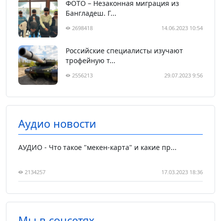
ФОТО – Незаконная миграция из
Бангладеш. Г...
2698418
14.06.2023 10:54
Российские специалисты изучают
трофейную т...
2556213
29.07.2023 9:56
Аудио новости
АУДИО - Что такое "мекен-карта" и какие пр...
2134257
17.03.2023 18:36
Мы в соцсетях