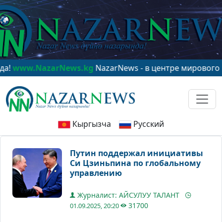
w.NazarNews.kg
NazarNews - в центре мирового вним
Кыргызча
Русский
Путин поддержал инициативы
Си Цзиньпина по глобальному
управлению
Журналист: АЙСУЛУУ ТАЛАНТ
31700
01.09.2025, 20:20