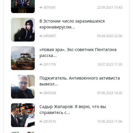
3079241
22.09.2021 15:43
В Эстонии число заразившихся
коронавирусом...
2993967
05.04.2020 22:58
«Новая эра». Экс-советник Пентагона
расска...
2911776
19.07.2023 17:35
Поджигатель. Антивоенного активиста
вывезл...
2847628
07.06.2023 10:26
Садыр Жапаров: Я верю, что вы
справитесь с...
2814176
13.06.2023 11:06