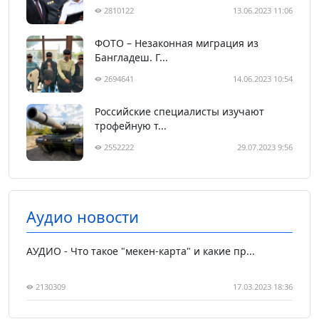
2810122
13.06.2023 11:06
ФОТО – Незаконная миграция из
Бангладеш. Г...
2694641
14.06.2023 10:54
Российские специалисты изучают
трофейную т...
2552222
29.07.2023 9:56
Аудио новости
АУДИО - Что такое "мекен-карта" и какие пр...
2130309
17.03.2023 18:36