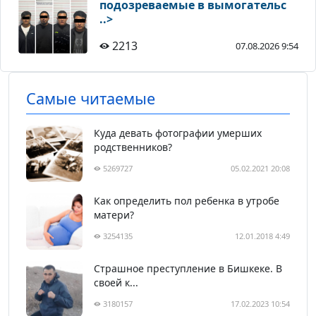
подозреваемые в вымогательс
..>
2213
07.08.2026 9:54
Самые читаемые
Куда девать фотографии умерших
родственников?
5269727
05.02.2021 20:08
Как определить пол ребенка в утробе
матери?
3254135
12.01.2018 4:49
Страшное преступление в Бишкеке. В
своей к...
3180157
17.02.2023 10:54