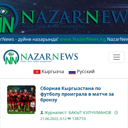
- дүйнө назарында!
www.NazarNews.kg
NazarNews - в 
Кыргызча
Русский
Сборная Кыргызстана по
футболу проиграла в матче за
бронзу
Журналист: БАКЫТ КУЛЧУМАНОВ
136710
21.06.2023, 0:12