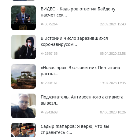
ВИДЕО - Кадыров ответил Байдену
насчет сек...
3075264
22.09.2021 15:43
В Эстонии число заразившихся
коронавирусом...
2990135
05.04.2020 22:58
«Новая эра». Экс-советник Пентагона
расска...
2908161
19.07.2023 17:35
Поджигатель. Антивоенного активиста
вывезл...
2843608
07.06.2023 10:26
Садыр Жапаров: Я верю, что вы
справитесь с...