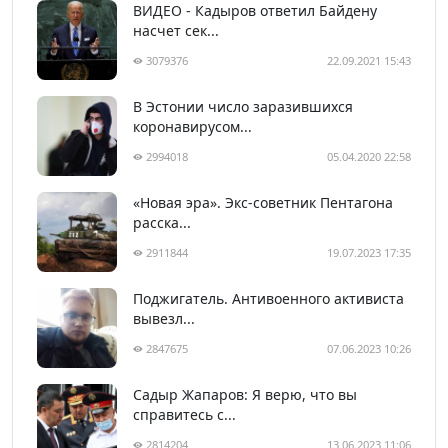
ВИДЕО - Кадыров ответил Байдену
насчет сек...
3079376
22.09.2021 15:43
В Эстонии число заразившихся
коронавирусом...
2994018
05.04.2020 22:58
«Новая эра». Экс-советник Пентагона
расска...
2911844
19.07.2023 17:35
Поджигатель. Антивоенного активиста
вывезл...
2847675
07.06.2023 10:26
Садыр Жапаров: Я верю, что вы
справитесь с...
2814204
13.06.2023 11:06