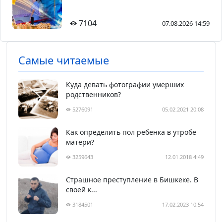
7104
07.08.2026 14:59
Самые читаемые
Куда девать фотографии умерших
родственников?
5276091
05.02.2021 20:08
Как определить пол ребенка в утробе
матери?
3259643
12.01.2018 4:49
Страшное преступление в Бишкеке. В
своей к...
3184501
17.02.2023 10:54