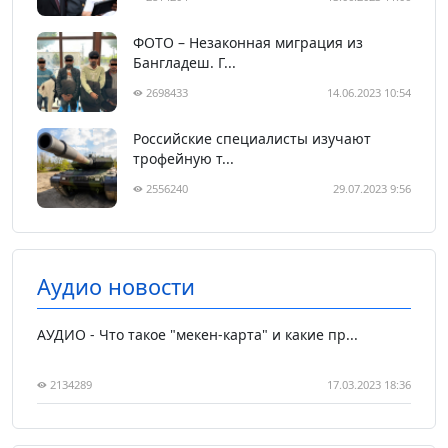
ФОТО – Незаконная миграция из
Бангладеш. Г...
2698433
14.06.2023 10:54
Российские специалисты изучают
трофейную т...
2556240
29.07.2023 9:56
Аудио новости
АУДИО - Что такое "мекен-карта" и какие пр...
2134289
17.03.2023 18:36