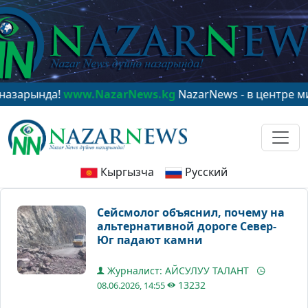
нда!
www.NazarNews.kg
NazarNews - в центре мировог
Кыргызча
Русский
Сейсмолог объяснил, почему на
альтернативной дороге Север-
Юг падают камни
Журналист: АЙСУЛУУ ТАЛАНТ
13232
08.06.2026, 14:55