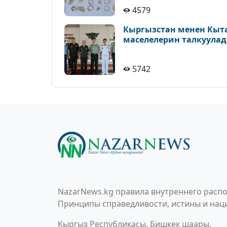
4579
Кыргызстан менен Кыт
маселелерин талкуула
5742
NazarNews.kg правила внутреннего распо
Принципы справедливости, истины и наци
Кыргыз Республикасы, Бишкек шаары,