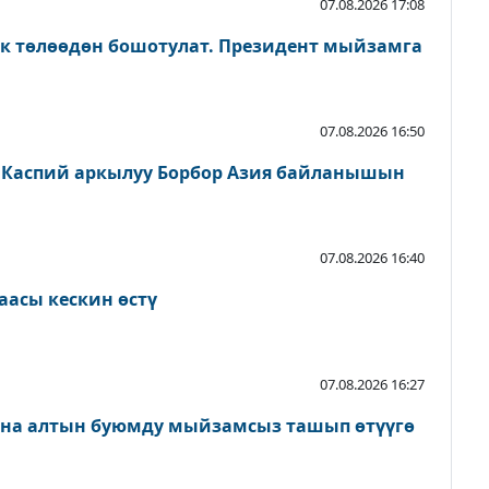
07.08.2026 17:08
ык төлөөдөн бошотулат. Президент мыйзамга
07.08.2026 16:50
 Каспий аркылуу Борбор Азия байланышын
07.08.2026 16:40
аасы кескин өстү
07.08.2026 16:27
ана алтын буюмду мыйзамсыз ташып өтүүгө