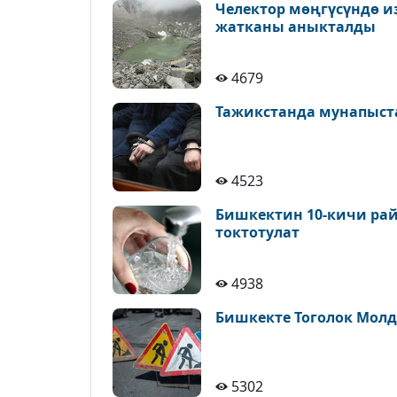
Челектор мөңгүсүндө и
жатканы аныкталды
4679
Тажикстанда мунапыст
4523
Бишкектин 10-кичи рай
токтотулат
4938
Бишкекте Тоголок Молд
5302