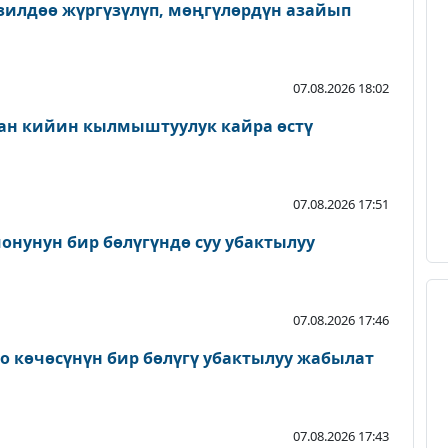
зилдөө жүргүзүлүп, мөңгүлөрдүн азайып
07.08.2026 18:02
ан кийин кылмыштуулук кайра өстү
07.08.2026 17:51
онунун бир бөлүгүндө суу убактылуу
07.08.2026 17:46
о көчөсүнүн бир бөлүгү убактылуу жабылат
07.08.2026 17:43