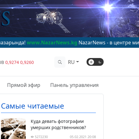
ww.NazarNews.kg
NazarNews - в центре мирового вни
RU
UB
0,9274
0,9260
Прямой эфир
Панель управления
Самые читаемые
Куда девать фотографии
умерших родственников?
5272230
05.02.2021 20:08