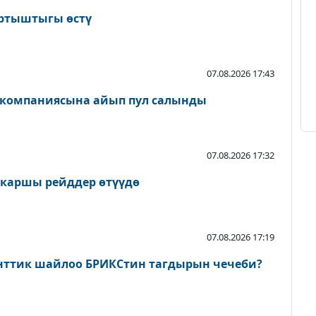
артыштыгы өстү
07.08.2026 17:43
 компаниясына айып пул салынды
07.08.2026 17:32
 каршы рейддер өтүүдө
07.08.2026 17:19
нттик шайлоо БРИКСтин тагдырын чечеби?