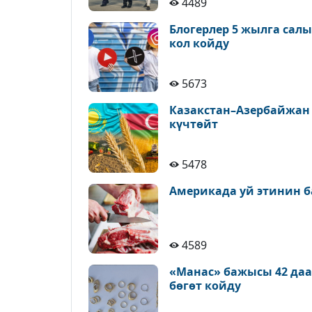
4489
Блогерлер 5 жылга сал
кол койду
5673
Казакстан–Азербайжан
күчтөйт
5478
Америкада уй этинин б
4589
«Манас» бажысы 42 да
бөгөт койду