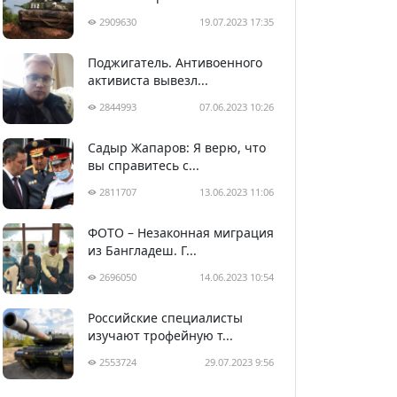
2909630
19.07.2023 17:35
Поджигатель. Антивоенного
активиста вывезл...
2844993
07.06.2023 10:26
Садыр Жапаров: Я верю, что
вы справитесь с...
2811707
13.06.2023 11:06
ФОТО – Незаконная миграция
из Бангладеш. Г...
2696050
14.06.2023 10:54
Российские специалисты
изучают трофейную т...
2553724
29.07.2023 9:56