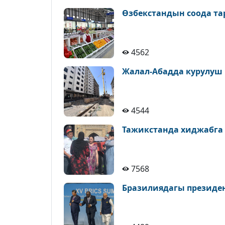
Өзбекстандын соода т
4562
Жалал-Абадда курулуш
4544
Тажикстанда хиджабга
7568
Бразилиядагы президе