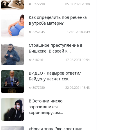
5272790
05.02.2021 20:08
Как определить пол ребенка
в утробе матери?
3257045
12.01.2018 4:49
Страшное преступление в
Бишкеке. В своей к...
3182461
17.02.2023 10:54
ВИДЕО - Кадыров ответил
Байдену насчет сек...
3077280
22.09.2021 15:43
В Эстонии число
2992171
05.04.2020 22:58
заразившихся
коронавирусом...
«Новая эра». Экс-советник