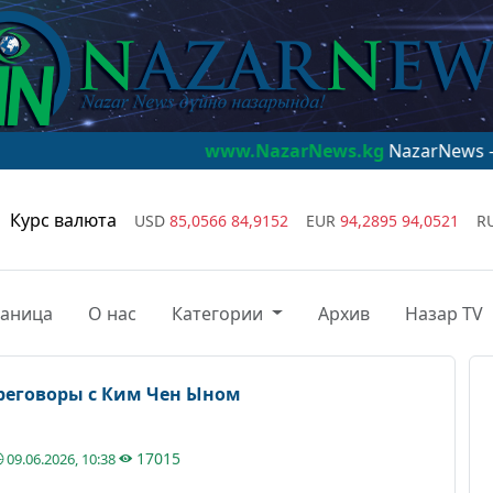
www.NazarNews.kg
NazarNews - дүйнө назар
Курс валюта
USD
85,0566
84,9152
EUR
94,2895
94,0521
R
раница
О нас
Категории
Архив
Назар TV
реговоры с Ким Чен Ыном
17015
09.06.2026, 10:38