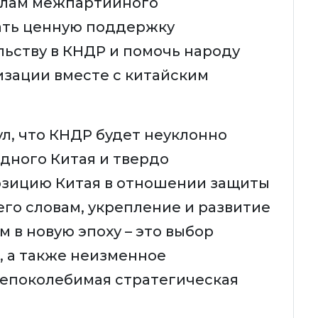
налам межпартийного
ать ценную поддержку
ьству в КНДР и помочь народу
изации вместе с китайским
л, что КНДР будет неуклонно
дного Китая и твердо
озицию Китая в отношении защиты
его словам, укрепление и развитие
 в новую эпоху – это выбор
, а также неизменное
непоколебимая стратегическая