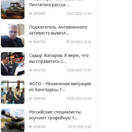
Пентагона расска...
2910060
19.07.2023 17:35
Поджигатель. Антивоенного
активиста вывезл...
2845718
07.06.2023 10:26
Садыр Жапаров: Я верю, что
вы справитесь с...
2812192
13.06.2023 11:06
ФОТО – Незаконная миграция
из Бангладеш. Г...
2696742
14.06.2023 10:54
Российские специалисты
изучают трофейную т...
2554325
29.07.2023 9:56