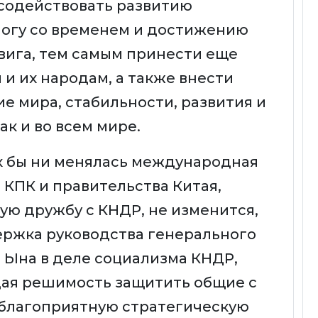
содействовать развитию
ногу со временем и достижению
вига, тем самым принести еще
и их народам, а также внести
е мира, стабильности, развития и
ак и во всем мире.
ак бы ни менялась международная
 КПК и правительства Китая,
ю дружбу с КНДР, не изменится,
держка руководства генерального
 Ына в деле социализма КНДР,
дая решимость защитить общие с
 благоприятную стратегическую