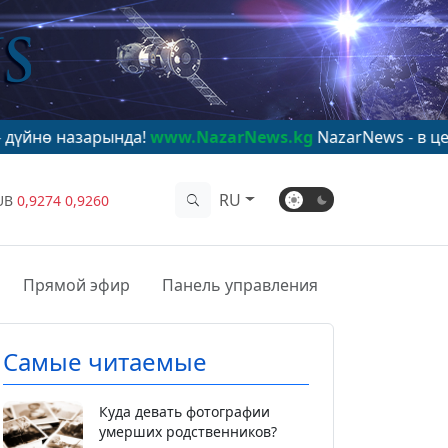
ында!
www.NazarNews.kg
NazarNews - в центре мирово
RU
UB
0,9274
0,9260
Прямой эфир
Панель управления
Самые читаемые
Куда девать фотографии
умерших родственников?