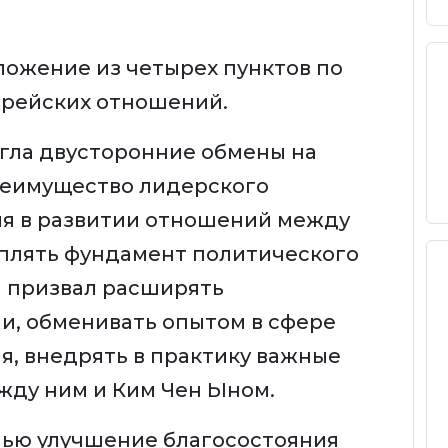
ожение из четырех пунктов по
орейских отношений.
 угла двусторонние обмены на
реимущество лидерского
ия в развитии отношений между
еплять фундамент политического
н призвал расширять
, обменивать опытом в сфере
я, внедрять в практику важные
жду ним и Ким Чен Ыном.
елью улучшение благосостояния