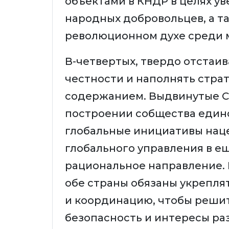
объектами в КНДР в целях у
народных добровольцев, а т
революционном духе среди 
В-четвертых, твердо отстаи
честности и наполнять стра
содержанием. Выдвинутые С
построении собщества едино
глобальные инициативы нац
глобального управления в е
рациональное направление. 
обе страны обязаны укрепля
и координацию, чтобы реши
безопасность и интересы раз