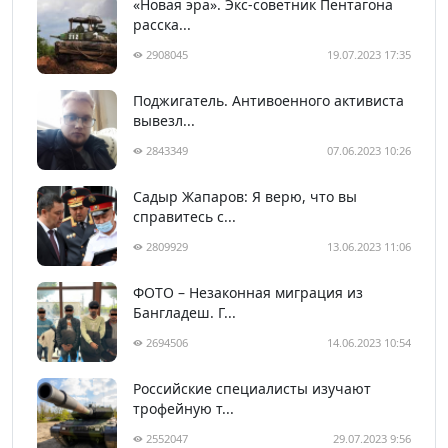
«Новая эра». Экс-советник Пентагона
расска...
2908045
19.07.2023 17:35
Поджигатель. Антивоенного активиста
вывезл...
2843349
07.06.2023 10:26
Садыр Жапаров: Я верю, что вы
справитесь с...
2809929
13.06.2023 11:06
ФОТО – Незаконная миграция из
Бангладеш. Г...
2694506
14.06.2023 10:54
Российские специалисты изучают
трофейную т...
2552047
29.07.2023 9:56