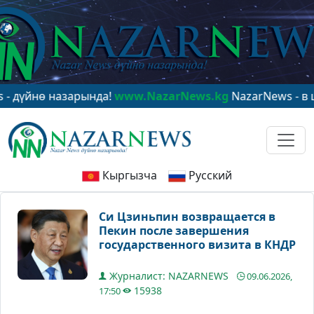
йнө назарында!
www.NazarNews.kg
NazarNews - в цент
Кыргызча
Русский
Си Цзиньпин возвращается в
Пекин после завершения
государственного визита в КНДР
Журналист: NAZARNEWS
09.06.2026,
15938
17:50