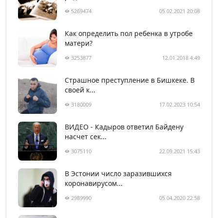
5269474
05.02.2021 20:08
Как определить пол ребенка в утробе
матери?
3253877
12.01.2018 4:49
Страшное преступление в Бишкеке. В
своей к...
3180009
17.02.2023 10:54
ВИДЕО - Кадыров ответил Байдену
насчет сек...
3075110
22.09.2021 15:43
В Эстонии число заразившихся
коронавирусом...
2989990
05.04.2020 22:58