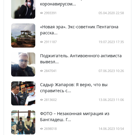
коронавирусом...
2993391
05.04.2020 22:58
«Новая эра». Экс-советник Пентагона
расска...
2911187
19.07.2023 17:35
Поджигатель. Антивоенного активиста
вывезл...
2847041
07.06.2023 10:26
Садыр Жапаров: Я верю, что вы
справитесь с...
2813602
13.06.2023 11:06
ФОТО – Незаконная миграция из
Бангладеш. Г...
2698018
14.06.2023 10:54