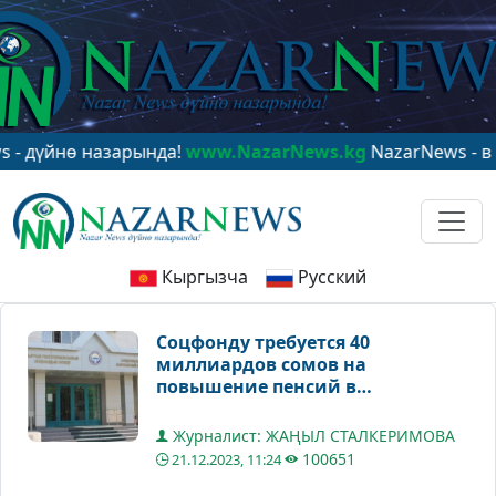
нө назарында!
www.NazarNews.kg
NazarNews - в центр
Кыргызча
Русский
Соцфонду требуется 40
миллиардов сомов на
повышение пенсий в
ближайшие два года
Журналист: ЖАҢЫЛ СТАЛКЕРИМОВА
100651
21.12.2023, 11:24