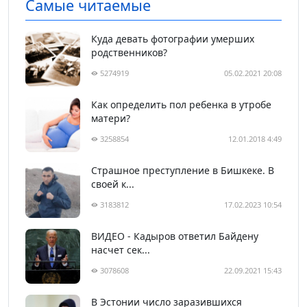
Самые читаемые
Куда девать фотографии умерших
родственников?
5274919
05.02.2021 20:08
Как определить пол ребенка в утробе
матери?
3258854
12.01.2018 4:49
Страшное преступление в Бишкеке. В
своей к...
3183812
17.02.2023 10:54
ВИДЕО - Кадыров ответил Байдену
насчет сек...
3078608
22.09.2021 15:43
В Эстонии число заразившихся