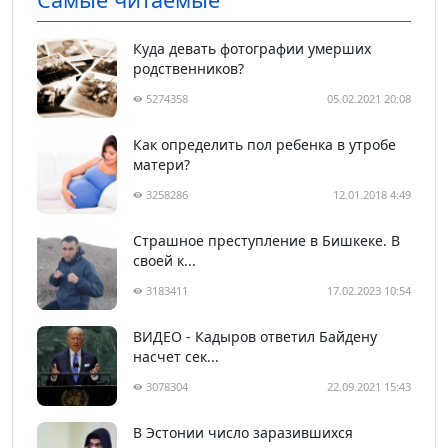
Куда девать фотографии умерших
родственников?
5274358
05.02.2021 20:08
Как определить пол ребенка в утробе
матери?
3258286
12.01.2018 4:49
Страшное преступление в Бишкеке. В
своей к...
3183411
17.02.2023 10:54
ВИДЕО - Кадыров ответил Байдену
насчет сек...
3078304
22.09.2021 15:43
В Эстонии число заразившихся