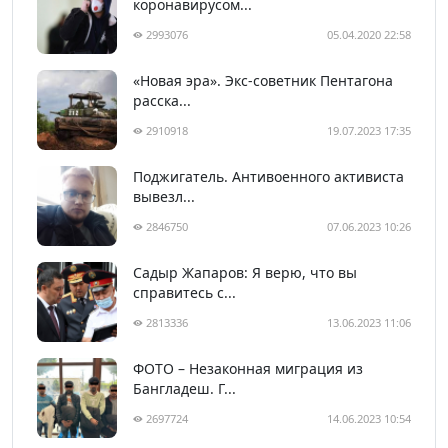
коронавирусом...
2993076
05.04.2020 22:58
«Новая эра». Экс-советник Пентагона
расска...
2910918
19.07.2023 17:35
Поджигатель. Антивоенного активиста
вывезл...
2846750
07.06.2023 10:26
Садыр Жапаров: Я верю, что вы
справитесь с...
2813336
13.06.2023 11:06
ФОТО – Незаконная миграция из
Бангладеш. Г...
2697724
14.06.2023 10:54