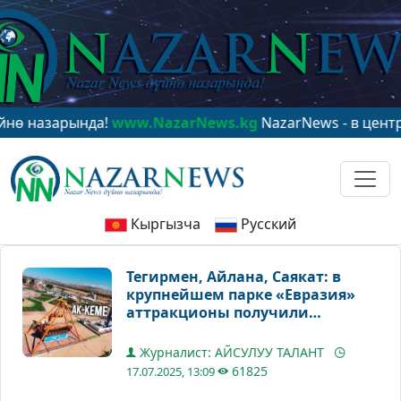
рында!
www.NazarNews.kg
NazarNews - в центре мирово
Кыргызча
Русский
Тегирмен, Айлана, Саякат: в
крупнейшем парке «Евразия»
аттракционы получили
кыргызские названия
Журналист: АЙСУЛУУ ТАЛАНТ
61825
17.07.2025, 13:09