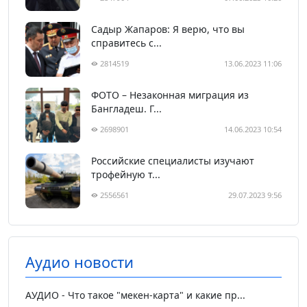
Садыр Жапаров: Я верю, что вы
справитесь с...
2814519
13.06.2023 11:06
ФОТО – Незаконная миграция из
Бангладеш. Г...
2698901
14.06.2023 10:54
Российские специалисты изучают
трофейную т...
2556561
29.07.2023 9:56
Аудио новости
АУДИО - Что такое "мекен-карта" и какие пр...