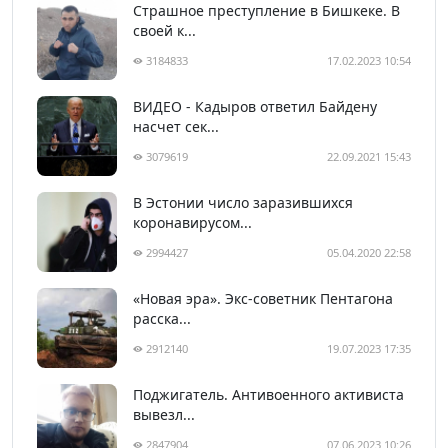
Страшное преступление в Бишкеке. В
своей к...
3184833
17.02.2023 10:54
ВИДЕО - Кадыров ответил Байдену
насчет сек...
3079619
22.09.2021 15:43
В Эстонии число заразившихся
коронавирусом...
2994427
05.04.2020 22:58
«Новая эра». Экс-советник Пентагона
расска...
2912140
19.07.2023 17:35
Поджигатель. Антивоенного активиста
вывезл...
2847904
07.06.2023 10:26