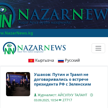
rNews.kg
Кыргызча
Русский
Ушаков: Путин и Трамп не
договаривались о встрече
президента РФ с Зеленским
Журналист: АЙСУЛУУ ТАЛАНТ
27717
03.09.2025, 10:54