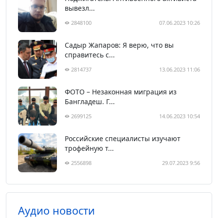
вывезл...
2848100
07.06.2023 10:26
Садыр Жапаров: Я верю, что вы
справитесь с...
2814737
13.06.2023 11:06
ФОТО – Незаконная миграция из
Бангладеш. Г...
2699125
14.06.2023 10:54
Российские специалисты изучают
трофейную т...
2556898
29.07.2023 9:56
Аудио новости