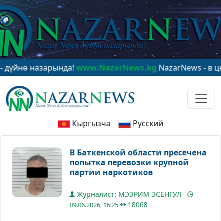
ө назарында!
www.NazarNews.kg
NazarNews - в центре
Кыргызча
Русский
В Баткенской области пресечена
попытка перевозки крупной
партии наркотиков
Журналист: МЭЭРИМ ЭСЕНГУЛ
18068
09.06.2026, 16:25