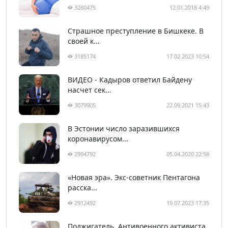
3260475
12.01.2018 4:49
Страшное преступление в Бишкеке. В
своей к...
3185174
17.02.2023 10:54
ВИДЕО - Кадыров ответил Байдену
насчет сек...
3079905
22.09.2021 15:43
В Эстонии число заразившихся
коронавирусом...
2994792
05.04.2020 22:58
«Новая эра». Экс-советник Пентагона
расска...
2912492
19.07.2023 17:35
Поджигатель. Антивоенного активиста