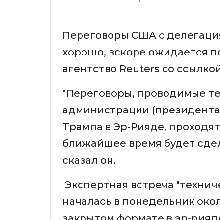
Переговоры США с делегация
хорошо, вскоре ожидается п
агентство Reuters со ссылко
"Переговоры, проводимые т
администрации (президента 
Трампа в Эр-Рияде, проходят
ближайшее время будет сдел
сказал он.
Экспертная встреча "технич
началась в понедельник окол
закрытом формате в эр-риядс