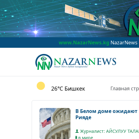
www.NazarNews.kg
NazarNews - дүйнө наз
26°C
Бишкек
Главная ст
В Белом доме ожидают п
Рияде
Журналист: АЙСУЛУУ ТАЛ
в мире