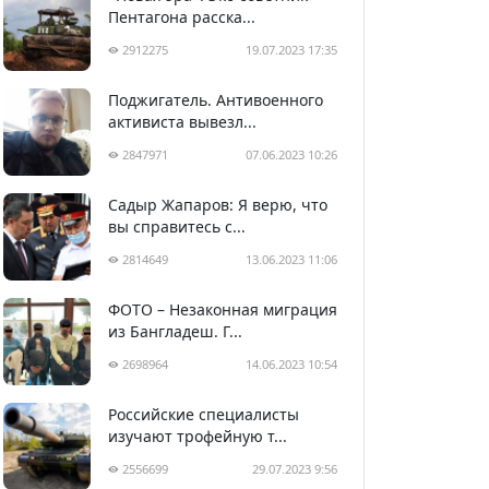
Пентагона расска...
2912275
19.07.2023 17:35
Поджигатель. Антивоенного
активиста вывезл...
2847971
07.06.2023 10:26
Садыр Жапаров: Я верю, что
вы справитесь с...
2814649
13.06.2023 11:06
ФОТО – Незаконная миграция
из Бангладеш. Г...
2698964
14.06.2023 10:54
Российские специалисты
изучают трофейную т...
2556699
29.07.2023 9:56