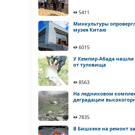
5411
Минкультуры опровергло
музея Китаю
6015
У Кемпир-Абада нашли 
от туловища
8563
На ледниковом комплек
деградации высокогор
7835
В Бишкеке на ремонт з