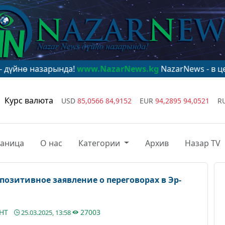
арында!
www.NazarNews.kg
NazarNews - в центре миро
Курс валюта
USD
85,0566
84,9152
EUR
94,2895
94,0521
R
раница
О нас
Категории
Архив
Назар TV
озитивное заявление о переговорах в Эр-
АНТ
27003
25.03.2025, 13:58