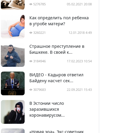
5276785
05.02.2021 20:08
Как определить пол ребенка
в утробе матери?
3260221
12.01.2018 4:49
Страшное преступление в
Бишкеке. В своей к...
3184946
17.02.2023 10:54
ВИДЕО - Кадыров ответил
Байдену насчет сек...
3079683
22.09.2021 15:43
В Эстонии число
2994596
05.04.2020 22:58
заразившихся
коронавирусом...
«Новая эра». Экс-советник