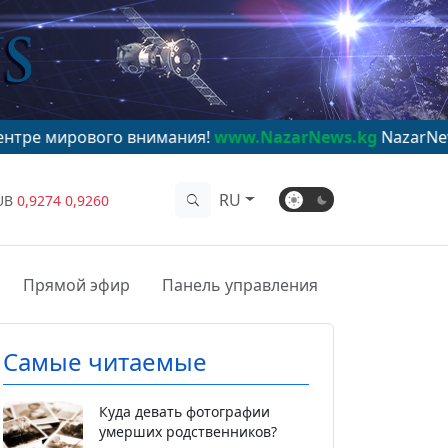
вого внимания!
www.NazarNews.kg
RU
UB
0,9274
0,9260
Прямой эфир
Панель управления
Самые читаемые
Куда девать фотографии
умерших родственников?