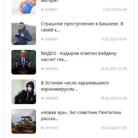
матери?
3259811
12.01.2018 4:49
Страшное преступление в Бишкеке. В
своей к...
3184581
17.02.2023 10:54
ВИДЕО - Кадыров ответил Байдену
насчет сек...
3079422
22.09.2021 15:43
В Эстонии число заразившихся
коронавирусом...
2994050
05.04.2020 22:58
«Новая эра». Экс-советник Пентагона
расска...
2911937
19.07.2023 17:35