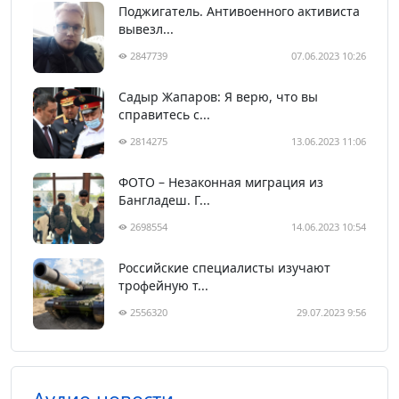
Поджигатель. Антивоенного активиста
вывезл...
2847739
07.06.2023 10:26
Садыр Жапаров: Я верю, что вы
справитесь с...
2814275
13.06.2023 11:06
ФОТО – Незаконная миграция из
Бангладеш. Г...
2698554
14.06.2023 10:54
Российские специалисты изучают
трофейную т...
2556320
29.07.2023 9:56